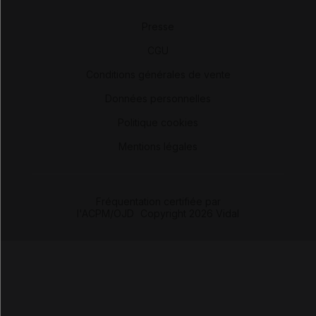
Presse
-
CGU
-
Conditions générales de vente
-
Données personnelles
-
Politique cookies
-
Mentions légales
Fréquentation certifiée par
l'ACPM/OJD
|
Copyright 2026 Vidal