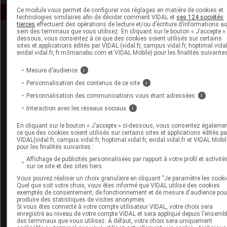
Ce module vous permet de configurer vos réglages en matière de cookies et
technologies similaires afin de décider comment VIDAL et
ses 124 sociétés
tierces
effectuent des opérations de lecture et/ou d’écriture d’informations a
sein des terminaux que vous utilisez. En cliquant sur le bouton « J’accepte » 
dessous, vous consentez à ce que des cookies soient utilisés sur certains
sites et applications édités par VIDAL (vidal.fr, campus.vidal.fr, hoptimal.vidal.
evidal.vidal.fr, fr.m3manabu.com et VIDAL Mobile) pour les finalités suivantes
Mesure d’audience
i
Personnalisation des contenus de ce site
i
Espace produit
Personnalisation des communications vous étant adressées
i
Boutique
Interaction avec les réseaux sociaux
i
VIDAL Expert
VIDAL Hoptimal
En cliquant sur le bouton « J’accepte » ci-dessous, vous consentez égaleme
ce que des cookies soient utilisés sur certains sites et applications édités pa
eVIDAL
VIDAL(vidal.fr, campus.vidal.fr, hoptimal.vidal.fr, evidal.vidal.fr et VIDAL Mobil
VIDAL Mobile
pour les finalités suivantes :
VIDAL widget
Affichage de publicités personnalisées par rapport à votre profil et activité
VIDAL Sécurisation
sur ce site et des sites tiers
VIDAL e-Services
Vous pouvez réaliser un choix granulaire en cliquant "Je paramètre les cooki
Espace institutionnel
Quel que soit votre choix, vous êtes informé que VIDAL utilise des cookies
exemptés de consentement, de fonctionnement et de mesure d'audience pou
produire des statistiques de visites anonymes.
Qui sommes-nous ?
Si vous êtes connecté à votre compte utilisateur VIDAL, votre choix sera
VIDAL France
enregistré au niveau de votre compte VIDAL et sera appliqué depuis l’ensemb
des terminaux que vous utilisez. A défaut, votre choix sera uniquement
Carrières