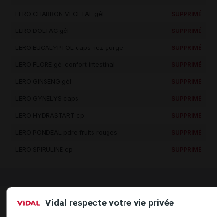
LERO CHARBON VEGETAL gél
SUPPRIMÉ
LERO DOLTAC gél
SUPPRIMÉ
LERO EUCALYPTOL caps nez gorge
SUPPRIMÉ
LERO FLORE gél confort intestinal
SUPPRIMÉ
LERO GINSENG gél
SUPPRIMÉ
LERO GYNELYS caps
SUPPRIMÉ
LERO HYDRASTART cp
SUPPRIMÉ
LERO PONDEAL pdre fruits rouges
SUPPRIMÉ
LERO SPIRULINE cp
SUPPRIMÉ
Vidal respecte votre vie privée