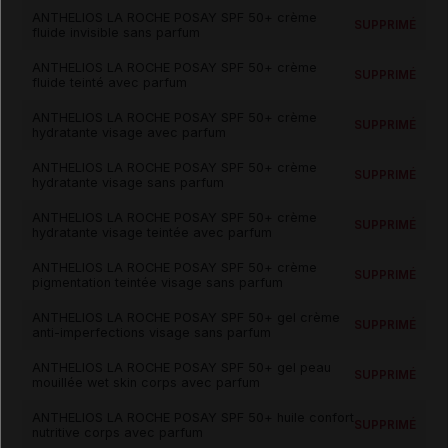
ANTHELIOS LA ROCHE POSAY SPF 50+ crème
SUPPRIMÉ
fluide invisible sans parfum
ANTHELIOS LA ROCHE POSAY SPF 50+ crème
SUPPRIMÉ
fluide teinté avec parfum
ANTHELIOS LA ROCHE POSAY SPF 50+ crème
SUPPRIMÉ
hydratante visage avec parfum
ANTHELIOS LA ROCHE POSAY SPF 50+ crème
SUPPRIMÉ
hydratante visage sans parfum
ANTHELIOS LA ROCHE POSAY SPF 50+ crème
SUPPRIMÉ
hydratante visage teintée avec parfum
ANTHELIOS LA ROCHE POSAY SPF 50+ crème
SUPPRIMÉ
pigmentation teintée visage sans parfum
ANTHELIOS LA ROCHE POSAY SPF 50+ gel crème
SUPPRIMÉ
anti-imperfections visage sans parfum
ANTHELIOS LA ROCHE POSAY SPF 50+ gel peau
SUPPRIMÉ
mouillée wet skin corps avec parfum
ANTHELIOS LA ROCHE POSAY SPF 50+ huile confort
SUPPRIMÉ
nutritive corps avec parfum