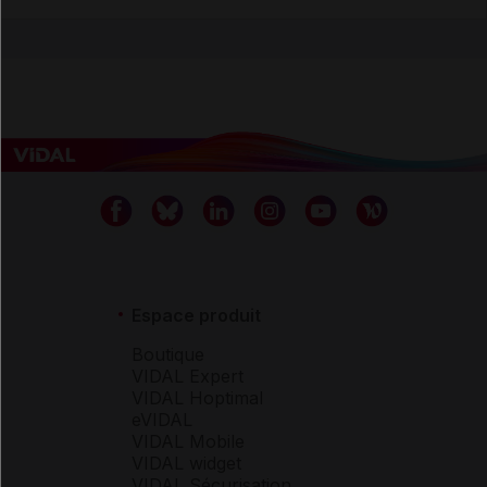
Espace produit
Boutique
VIDAL Expert
VIDAL Hoptimal
eVIDAL
VIDAL Mobile
VIDAL widget
VIDAL Sécurisation