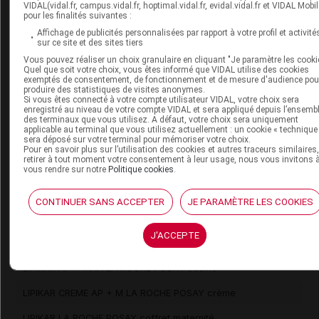
VIDAL(vidal.fr, campus.vidal.fr, hoptimal.vidal.fr, evidal.vidal.fr et VIDAL Mobil
pour les finalités suivantes :
LA ROCHE POSAY lotion démaquillant yeux
SUPPRIMÉ
Affichage de publicités personnalisées par rapport à votre profil et activité
physiologique
sur ce site et des sites tiers
LA ROCHE POSAY mousse d'eau micellaire nettoyante
Vous pouvez réaliser un choix granulaire en cliquant "Je paramètre les cooki
Quel que soit votre choix, vous êtes informé que VIDAL utilise des cookies
exemptés de consentement, de fonctionnement et de mesure d'audience pou
LA ROCHE POSAY ombre paupière douce
SUPPRIMÉ
produire des statistiques de visites anonymes.
Si vous êtes connecté à votre compte utilisateur VIDAL, votre choix sera
LA ROCHE POSAY THERMES station thermale
enregistré au niveau de votre compte VIDAL et sera appliqué depuis l’ensemb
des terminaux que vous utilisez. A défaut, votre choix sera uniquement
applicable au terminal que vous utilisez actuellement : un cookie « technique
LIPIKAR AP + LA ROCHE POSAY huile de douche lavante
sera déposé sur votre terminal pour mémoriser votre choix.
Pour en savoir plus sur l’utilisation des cookies et autres traceurs similaires
LIPIKAR AP + LA ROCHE POSAY huile lavante relipidante anti-
retirer à tout moment votre consentement à leur usage, nous vous invitons 
grattage
vous rendre sur notre
Politique cookies
.
LIPIKAR AP + LA ROCHE POSAY stick
SUPPRIMÉ
CONTINUER SANS ACCEPTER
JE PARAMÈTRE LES COOKIES
LIPIKAR AP + M LA ROCHE POSAY baume anti-grattage
J'ACCEPTE
LIPIKAR AP + M LA ROCHE POSAY crème
SUPPRIMÉ
LIPIKAR AP + MAX LA ROCHE POSAY baume
LIPIKAR CREME AP + M LA ROCHE POSAY crème
LIPIKAR LA ROCHE POSAY coffret maternité