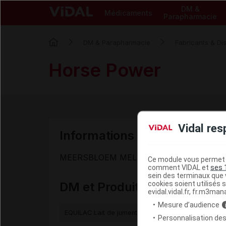
DM &
Médicaments
Parapharmacie
DM & Parapharmacie
Fabricants & Dis
Horse Power
Vidal res
Informations de contact du f
MEERSBLOEM MELDEN 46 - 9700 AUDE
Ce module vous permet d
comment VIDAL et
ses 
sein des terminaux que v
cookies soient utilisés s
DM et Produits de paraphar
evidal.vidal.fr, fr.m3man
Mesure d’audience
EQUILAC Lait de jument gél
Personnalisation des