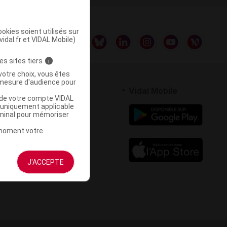
okies soient utilisés sur
vidal.fr et VIDAL Mobile)
es sites tiers
i
votre choix, vous êtes
mesure d'audience pour
rtenaires
Vidal Mobile
u de votre compte VIDAL
a uniquement applicable
 logiciel
rminal pour mémoriser
votre site
t moment votre
J'ACCEPTE