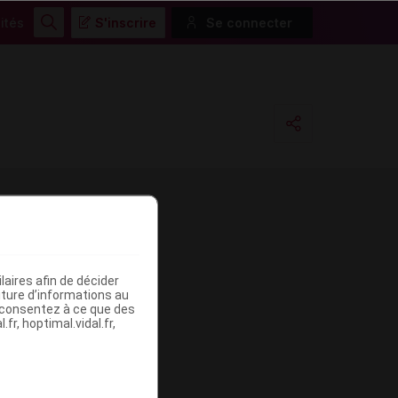
ités
S'inscrire
Se connecter
Rechercher
Copier l'url
Email
aires afin de décider
iture d’informations au
s consentez à ce que des
fr, hoptimal.vidal.fr,