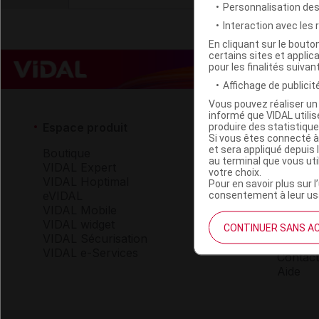
Personnalisation de
Interaction avec les
En cliquant sur le bout
certains sites et applica
pour les finalités suivan
Affichage de publicité
Vous pouvez réaliser un 
informé que VIDAL util
Espace produit
Espace 
produire des statistiqu
Si vous êtes connecté à
et sera appliqué depuis 
Boutique
Qui so
au terminal que vous ut
VIDAL Expert
VIDAL 
votre choix.
VIDAL Hoptimal
Carrièr
Pour en savoir plus sur l
eVIDAL
Charte 
consentement à leur usa
VIDAL Mobile
VIDAL widget
CONTINUER SANS A
Service
VIDAL Sécurisation
VIDAL e-Services
Contact
Aide