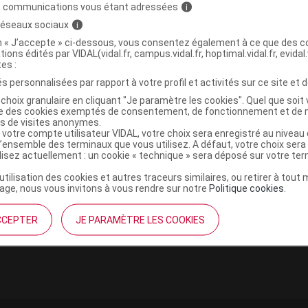
s communications vous étant adressées
i
 réseaux sociaux
i
on « J’accepte » ci-dessous, vous consentez également à ce que des co
tions édités par VIDAL(vidal.fr, campus.vidal.fr, hoptimal.vidal.fr, evidal.
tes :
s personnalisées par rapport à votre profil et activités sur ce site et d
choix granulaire en cliquant "Je paramètre les cookies". Quel que soit 
ise des cookies exemptés de consentement, de fonctionnement et de 
institutionnel
Espace pa
es de visites anonymes.
 votre compte utilisateur VIDAL, votre choix sera enregistré au nivea
l’ensemble des terminaux que vous utilisez. A défaut, votre choix ser
mmes-nous ?
Éditeurs de
ilisez actuellement : un cookie « technique » sera déposé sur votre te
France
VIDAL sur 
es
’utilisation des cookies et autres traceurs similaires, ou retirer à tou
éthique et déontologique
ge, nous vous invitons à vous rendre sur notre
Politique cookies
.
CCEPTER
JE PARAMÈTRE LES COOKIES
 client