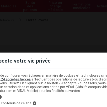
Santé
Prise en
Formations
Maladies
des
charge
Actual
médicales
patients
médicale
Horse Power
tributeurs
pecte votre vie privée
abricant / distributeur Horse Power
NARDE
e configurer vos réglages en matière de cookies et technologies simil
124 sociétés tierces
effectuent des opérations de lecture et/ou d’écr
ous utilisez. En cliquant sur le bouton « J’accepte » ci-dessous, vou
ur certains sites et applications édités par VIDAL (vidal.fr, campus.vidal.
macie
abu.com et VIDAL Mobile) pour les finalités suivantes :
i
 contenus de ce site
i