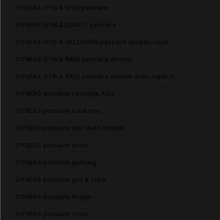
GYNEAS GYN & DISH pessaire
GYNEAS GYN & DONUT pessaire
GYNEAS GYN & GELLHORN pessaire anneau court
GYNEAS GYN & RING pessaire anneau
GYNEAS GYN & RING pessaire anneau avec support
GYNEAS pessaire cerclage ASQ
GYNEAS pessaire cube trou
GYNEAS pessaire dish avec bouton
GYNEAS pessaire donut
GYNEAS pessaire gehrung
GYNEAS pessaire gyn & cube
GYNEAS pessaire hodge
GYNEAS pessaire risser