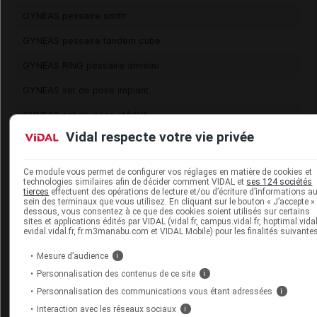
GYNEAS pessaire smith
GYNEAS pessaire tandem cube
GYNEAS RING pessaire anneau
GYNEAS set de pose implant
GYNEAS set de pose stérilet
Vidal respecte votre vie privée
GYNEAS set retrait d'implant
GYNEAS spéculum type Collin
Ce module vous permet de configurer vos réglages en matière de cookies et
technologies similaires afin de décider comment VIDAL et
ses 124 sociétés
GYNEAS T380 CU PLUS disp IU
tierces
effectuent des opérations de lecture et/ou d’écriture d’informations a
sein des terminaux que vous utilisez. En cliquant sur le bouton « J’accepte » 
dessous, vous consentez à ce que des cookies soient utilisés sur certains
GYNEAS T380 CU PLUS kit complet pose stérilet
sites et applications édités par VIDAL (vidal.fr, campus.vidal.fr, hoptimal.vidal.
evidal.vidal.fr, fr.m3manabu.com et VIDAL Mobile) pour les finalités suivantes
INTIMINA gel hydratant
SUPPRIMÉ
Mesure d’audience
i
INTIMINA spray nettoyant
SUPPRIMÉ
Personnalisation des contenus de ce site
i
INTIMRELAX dilatateur vaginal
Personnalisation des communications vous étant adressées
i
Interaction avec les réseaux sociaux
i
KEGEL 8 disp cones rééducation du périnée