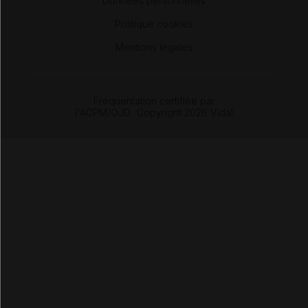
Données personnelles
-
Politique cookies
-
Mentions légales
Fréquentation certifiée par
l'ACPM/OJD
|
Copyright 2026 Vidal