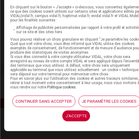
En cliquant sur le bouton « J’accepte » ci-dessous, vous consentez égaleme
KEGEL LASELLE INTIMINA perle rééducation du périnée
ce que des cookies soient utilisés sur certains sites et applications édités pa
VIDAL(vidal.fr, campus.vidal.fr, hoptimal.vidal.fr, evidal.vidal.fr et VIDAL Mobil
KEGELSMART INTIMINA disp rééducation du périnée
pour les finalités suivantes :
Affichage de publicités personnalisées par rapport à votre profil et activité
LILY CUP INTIMINA coupelle menstruelle
sur ce site et des sites tiers
Vous pouvez réaliser un choix granulaire en cliquant "Je paramètre les cooki
LILY CUP INTIMINA coupelle menstruelle rétractable
Quel que soit votre choix, vous êtes informé que VIDAL utilise des cookies
exemptés de consentement, de fonctionnement et de mesure d'audience pou
PHYSIOMAT ceint mater
produire des statistiques de visites anonymes.
Si vous êtes connecté à votre compte utilisateur VIDAL, votre choix sera
enregistré au niveau de votre compte VIDAL et sera appliqué depuis l’ensemb
des terminaux que vous utilisez. A défaut, votre choix sera uniquement
applicable au terminal que vous utilisez actuellement : un cookie « technique
sera déposé sur votre terminal pour mémoriser votre choix.
Pour en savoir plus sur l’utilisation des cookies et autres traceurs similaires
retirer à tout moment votre consentement à leur usage, nous vous invitons 
vous rendre sur notre
Politique cookies
.
CONTINUER SANS ACCEPTER
JE PARAMÈTRE LES COOKIES
J'ACCEPTE