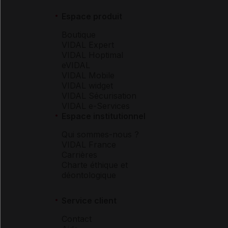
Espace produit
Boutique
VIDAL Expert
VIDAL Hoptimal
eVIDAL
VIDAL Mobile
VIDAL widget
VIDAL Sécurisation
VIDAL e-Services
Espace institutionnel
Qui sommes-nous ?
VIDAL France
Carrières
Charte éthique et
déontologique
Service client
Contact