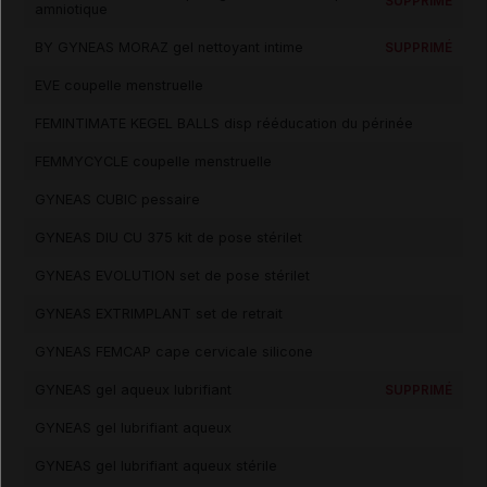
SUPPRIMÉ
amniotique
BY GYNEAS MORAZ gel nettoyant intime
SUPPRIMÉ
EVE coupelle menstruelle
FEMINTIMATE KEGEL BALLS disp rééducation du périnée
FEMMYCYCLE coupelle menstruelle
GYNEAS CUBIC pessaire
GYNEAS DIU CU 375 kit de pose stérilet
GYNEAS EVOLUTION set de pose stérilet
GYNEAS EXTRIMPLANT set de retrait
GYNEAS FEMCAP cape cervicale silicone
GYNEAS gel aqueux lubrifiant
SUPPRIMÉ
GYNEAS gel lubrifiant aqueux
GYNEAS gel lubrifiant aqueux stérile