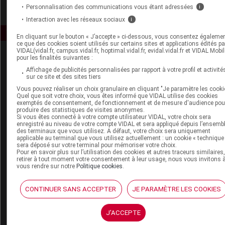
Personnalisation des communications vous étant adressées
i
Interaction avec les réseaux sociaux
i
En cliquant sur le bouton « J’accepte » ci-dessous, vous consentez égaleme
ce que des cookies soient utilisés sur certains sites et applications édités pa
VIDAL(vidal.fr, campus.vidal.fr, hoptimal.vidal.fr, evidal.vidal.fr et VIDAL Mobil
pour les finalités suivantes :
Affichage de publicités personnalisées par rapport à votre profil et activité
sur ce site et des sites tiers
Vous pouvez réaliser un choix granulaire en cliquant "Je paramètre les cooki
Quel que soit votre choix, vous êtes informé que VIDAL utilise des cookies
exemptés de consentement, de fonctionnement et de mesure d'audience pou
Espace produit
produire des statistiques de visites anonymes.
Si vous êtes connecté à votre compte utilisateur VIDAL, votre choix sera
Boutique
enregistré au niveau de votre compte VIDAL et sera appliqué depuis l’ensemb
des terminaux que vous utilisez. A défaut, votre choix sera uniquement
VIDAL Expert
applicable au terminal que vous utilisez actuellement : un cookie « technique
VIDAL Hoptimal
sera déposé sur votre terminal pour mémoriser votre choix.
Pour en savoir plus sur l’utilisation des cookies et autres traceurs similaires
eVIDAL
retirer à tout moment votre consentement à leur usage, nous vous invitons 
VIDAL Mobile
vous rendre sur notre
Politique cookies
.
VIDAL widget
VIDAL Sécurisation
CONTINUER SANS ACCEPTER
JE PARAMÈTRE LES COOKIES
VIDAL e-Services
Espace institutionnel
J'ACCEPTE
Qui sommes-nous ?