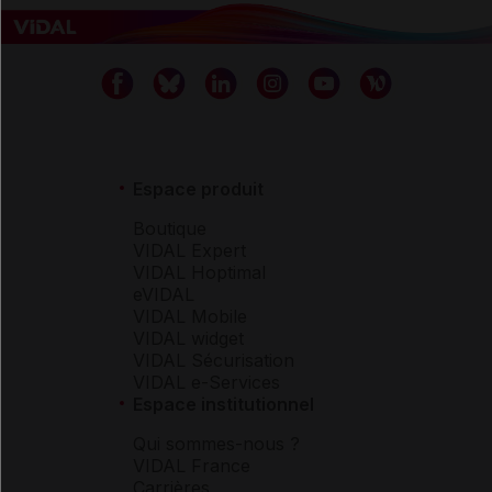
Espace produit
Boutique
VIDAL Expert
VIDAL Hoptimal
eVIDAL
VIDAL Mobile
VIDAL widget
VIDAL Sécurisation
VIDAL e-Services
Espace institutionnel
Qui sommes-nous ?
VIDAL France
Carrières