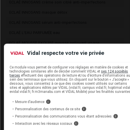
ECLAÉ INNOSANS crème soin ciblé anti-imperfections
ECLAÉ INNOSANS masque détox
ECLAÉ INNOSANS sérum anti-imperfections
ECLAÉ L'EAU PARFUMÉE eau
ECLAÉ MOUSSE EXQUISE mousse nettoyant visage
Vidal respecte votre vie privée
ECLAÉ POUDRE DE CAMARGUE gel exfoliant doux
ECLAÉ SÉRUM PERLES PRÉCIEUSES sérum anti-âge global
Ce module vous permet de configurer vos réglages en matière de cookies et
technologies similaires afin de décider comment VIDAL et
ses 124 sociétés
ECLAÉ SÉRUM PERLES PRÉCIEUSES sérum source
SUPPRIMÉ
tierces
effectuent des opérations de lecture et/ou d’écriture d’informations a
d'énergie cellulaire
sein des terminaux que vous utilisez. En cliquant sur le bouton « J’accepte » 
dessous, vous consentez à ce que des cookies soient utilisés sur certains
ECLAÉ SOIN PROTECTEUR ENRICHI fluide combleur de rides
sites et applications édités par VIDAL (vidal.fr, campus.vidal.fr, hoptimal.vidal.
evidal.vidal.fr, fr.m3manabu.com et VIDAL Mobile) pour les finalités suivantes
ECLAÉ SOS 3EN1 masque
Mesure d’audience
i
ECLAÉ SOS AQUA BOOST masque seconde peau
SUPPRIMÉ
Personnalisation des contenus de ce site
i
Personnalisation des communications vous étant adressées
i
ECLAÉ SOS ÉCLAT IMMÉDIAT sol effet lissant
SUPPRIMÉ
instantané
Interaction avec les réseaux sociaux
i