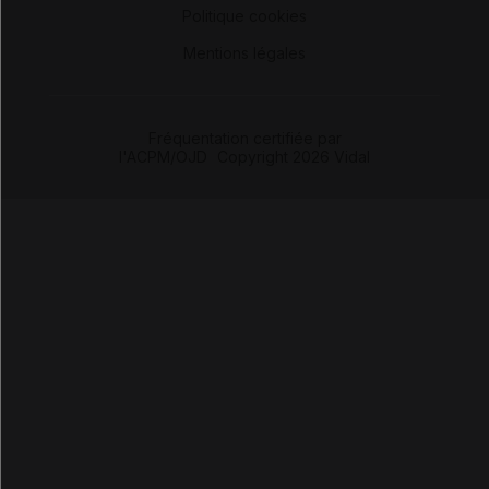
Politique cookies
-
Mentions légales
Fréquentation certifiée par
l'ACPM/OJD
|
Copyright 2026 Vidal