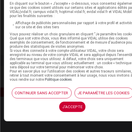
ECLAÉ SOS ÉCLAT IMMÉDIAT sol peau sublimée
SUPPRIMÉ
En cliquant sur le bouton « J’accepte » ci-dessous, vous consentez égaleme
ce que des cookies soient utilisés sur certains sites et applications édités pa
VIDAL(vidal.fr, campus.vidal.fr, hoptimal.vidal.fr, evidal.vidal.fr et VIDAL Mobil
ECLAÉ SUPER CONCENTRE D'ENERGIE sérum éclat
pour les finalités suivantes :
Affichage de publicités personnalisées par rapport à votre profil et activité
ECLAÉ TEINT MERVEILLEUX fond teint
sur ce site et des sites tiers
ECLAÉ TEINT MERVEILLEUX pdre compacte
SUPPRIMÉ
Vous pouvez réaliser un choix granulaire en cliquant "Je paramètre les cooki
Quel que soit votre choix, vous êtes informé que VIDAL utilise des cookies
exemptés de consentement, de fonctionnement et de mesure d'audience pou
ECLAÉ TEINT MERVEILLEUX perle
SUPPRIMÉ
produire des statistiques de visites anonymes.
Si vous êtes connecté à votre compte utilisateur VIDAL, votre choix sera
enregistré au niveau de votre compte VIDAL et sera appliqué depuis l’ensemb
des terminaux que vous utilisez. A défaut, votre choix sera uniquement
applicable au terminal que vous utilisez actuellement : un cookie « technique
sera déposé sur votre terminal pour mémoriser votre choix.
Pour en savoir plus sur l’utilisation des cookies et autres traceurs similaires
retirer à tout moment votre consentement à leur usage, nous vous invitons 
vous rendre sur notre
Politique cookies
.
CONTINUER SANS ACCEPTER
JE PARAMÈTRE LES COOKIES
J'ACCEPTE