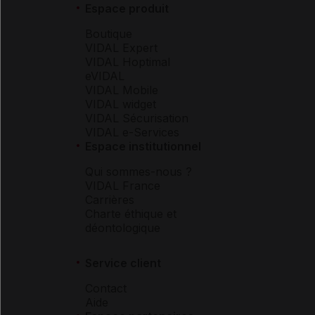
Espace produit
Boutique
VIDAL Expert
VIDAL Hoptimal
eVIDAL
VIDAL Mobile
VIDAL widget
VIDAL Sécurisation
VIDAL e-Services
Espace institutionnel
Qui sommes-nous ?
VIDAL France
Carrières
Charte éthique et
déontologique
Service client
Contact
Aide