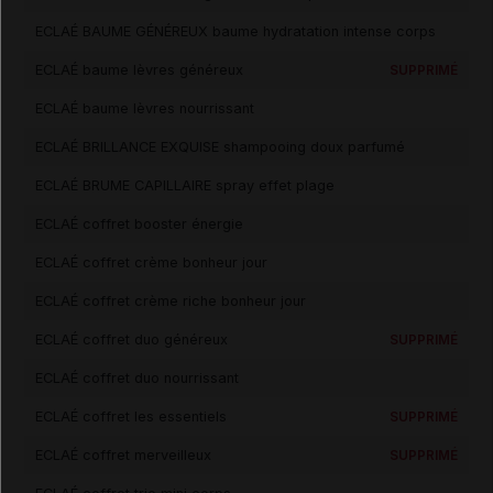
ECLAÉ BAUME GÉNÉREUX baume hydratation intense corps
ECLAÉ baume lèvres généreux
SUPPRIMÉ
ECLAÉ baume lèvres nourrissant
ECLAÉ BRILLANCE EXQUISE shampooing doux parfumé
ECLAÉ BRUME CAPILLAIRE spray effet plage
ECLAÉ coffret booster énergie
ECLAÉ coffret crème bonheur jour
ECLAÉ coffret crème riche bonheur jour
ECLAÉ coffret duo généreux
SUPPRIMÉ
ECLAÉ coffret duo nourrissant
ECLAÉ coffret les essentiels
SUPPRIMÉ
ECLAÉ coffret merveilleux
SUPPRIMÉ