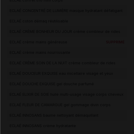
ECLAÉ coffret trio mini corps
ECLAÉ CONCENTRÉ DE LUMIÈRE masque hydratant défatigant
ECLAÉ coton démaq réutilisable
ECLAÉ CRÈME BONHEUR DU JOUR crème combleur de rides
ECLAÉ crème mains généreuse
SUPPRIMÉ
ECLAÉ crème mains nourrissante
ECLAÉ CRÈME SOIN DE LA NUIT crème combleur de rides
ECLAÉ DOUCEUR EXQUISE eau micellaire visage et yeux
ECLAÉ DOUCHE EXQUISE gel douche parfumé
ECLAÉ ELIXIR DE SOIE huile multi-usage visage corps cheveux
ECLAÉ FLEUR DE CAMARGUE gel gommage divin corps
ECLAÉ INNOSANS baume nettoyant démaquillant
ECLAÉ INNOSANS crème hydratante