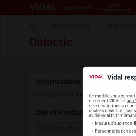
DM &
Médicaments
Parapharmacie
DM & Parapharmacie
Fabricants & Dis
Didactic
Vidal res
Informations de contact du fa
216 RUE ROLAND MORENO - 76210 SAIN
Ce module vous permet d
comment VIDAL et
ses 
sein des terminaux que v
cookies soient utilisés s
DM et Produits de paraphar
evidal.vidal.fr, fr.m3man
Mesure d’audience
DIDACTIC bâtonnet de soin de bouche
Personnalisation des