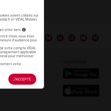
okies soient utilisés sur
vidal.fr et VIDAL Mobile)
es sites tiers
i
votre choix, vous êtes
mesure d'audience pour
u de votre compte VIDAL
a uniquement applicable
rminal pour mémoriser
rtenaires
Vidal Mobile
t moment votre
 logiciel
votre site
J'ACCEPTE