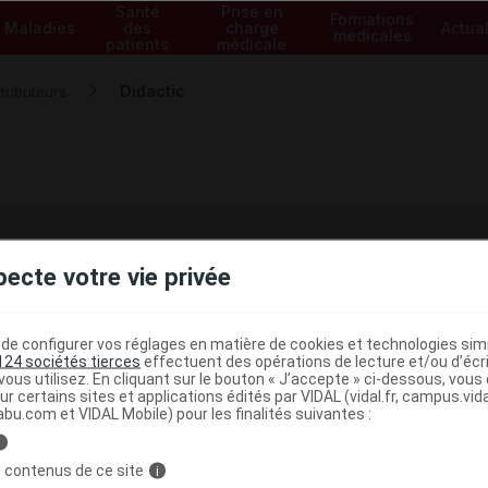
Santé
Prise en
Formations
Maladies
des
charge
Actual
médicales
patients
médicale
Didactic
tributeurs
pecte votre vie privée
bricant / distributeur Didactic
T-JEAN DE LA NEUVILLE
e configurer vos réglages en matière de cookies et technologies simil
124 sociétés tierces
effectuent des opérations de lecture et/ou d’écr
ous utilisez. En cliquant sur le bouton « J’accepte » ci-dessous, vou
ur certains sites et applications édités par VIDAL (vidal.fr, campus.vidal.
macie
abu.com et VIDAL Mobile) pour les finalités suivantes :
i
 contenus de ce site
i