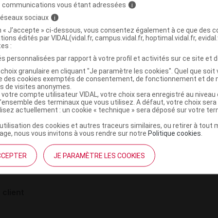
s communications vous étant adressées
i
 réseaux sociaux
i
on « J’accepte » ci-dessous, vous consentez également à ce que des co
tions édités par VIDAL(vidal.fr, campus.vidal.fr, hoptimal.vidal.fr, evidal.
tes :
s personnalisées par rapport à votre profil et activités sur ce site et d
choix granulaire en cliquant "Je paramètre les cookies". Quel que soit 
ise des cookies exemptés de consentement, de fonctionnement et de 
es de visites anonymes.
 votre compte utilisateur VIDAL, votre choix sera enregistré au nivea
l’ensemble des terminaux que vous utilisez. A défaut, votre choix ser
ilisez actuellement : un cookie « technique » sera déposé sur votre te
institutionnel
Espace pa
’utilisation des cookies et autres traceurs similaires, ou retirer à tou
ge, nous vous invitons à vous rendre sur notre
Politique cookies
.
mmes-nous ?
Éditeurs de
France
VIDAL sur 
CCEPTER
JE PARAMÈTRE LES COOKIES
es
éthique et déontologique
 client