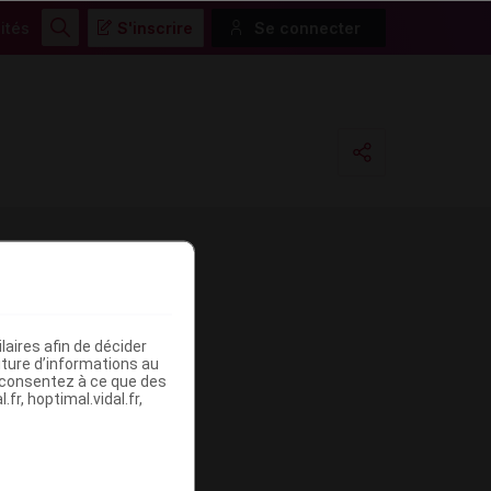
ités
S'inscrire
Se connecter
Rechercher
Copier l'url
Email
aires afin de décider
iture d’informations au
s consentez à ce que des
fr, hoptimal.vidal.fr,