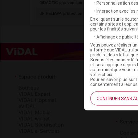
DIDACTIC sac vomitoir absorbant
Personnalisation de
Interaction avec les
DR HELEWA protection pour seau/chaise percée
En cliquant sur le bout
certains sites et applica
pour les finalités suivan
Affichage de publicité
Vous pouvez réaliser un 
informé que VIDAL util
produire des statistiqu
Si vous êtes connecté à
et sera appliqué depuis 
au terminal que vous ut
votre choix.
Espace produit
Espace 
Pour en savoir plus sur l
consentement à leur usa
Boutique
Qui so
VIDAL Expert
VIDAL 
CONTINUER SANS A
VIDAL Hoptimal
Carrièr
eVIDAL
Charte 
VIDAL Mobile
VIDAL widget
Service
VIDAL Sécurisation
VIDAL e-Services
Contact