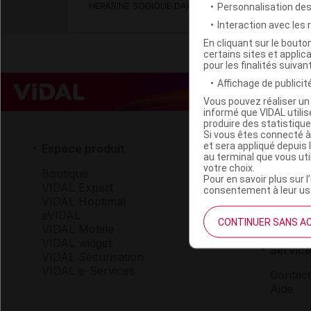
HEPARINE SODIQUE DAKOTA PHARM 500UI/5ml sol i
Personnalisation de
Interaction avec les
En cliquant sur le bout
certains sites et applica
pour les finalités suivan
Affichage de publicité
Vous pouvez réaliser un 
informé que VIDAL util
produire des statistiqu
Si vous êtes connecté à
et sera appliqué depuis 
Espace produit
Espace 
au terminal que vous ut
votre choix.
Boutique
Qui so
Pour en savoir plus sur l
VIDAL Expert
VIDAL 
consentement à leur usa
VIDAL Hoptimal
Carrièr
eVIDAL
Charte 
CONTINUER SANS A
VIDAL Mobile
VIDAL widget
Service
VIDAL Sécurisation
VIDAL e-Services
Contact
Aide