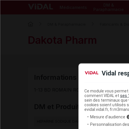
DM &
Médicaments
Parapharmacie
DM & Parapharmacie
Fabricants & Dis
Dakota Pharm
Vidal res
Informations de contact du f
1-13 BD ROMAIN ROLLAND - 75159 PARIS
Ce module vous permet d
comment VIDAL et
ses 
sein des terminaux que v
cookies soient utilisés s
DM et Produits de paraphar
evidal.vidal.fr, fr.m3man
Mesure d’audience
HEPARINE SODIQUE DAKOTA PHARM 40UI/2ml sol in
Personnalisation des