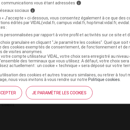
nj
s communications vous étant adressées
i
 réseaux sociaux
i
on « J’accepte » ci-dessous, vous consentez également à ce que des co
tions édités par VIDAL(vidal.fr, campus.vidal.fr, hoptimal.vidal.fr, evidal.
tes :
s personnalisées par rapport à votre profil et activités sur ce site et d
choix granulaire en cliquant "Je paramètre les cookies". Quel que soit 
ise des cookies exemptés de consentement, de fonctionnement et de 
es de visites anonymes.
 votre compte utilisateur VIDAL, votre choix sera enregistré au nivea
l’ensemble des terminaux que vous utilisez. A défaut, votre choix ser
institutionnel
Espace pa
ilisez actuellement : un cookie « technique » sera déposé sur votre te
mmes-nous ?
Éditeurs de
’utilisation des cookies et autres traceurs similaires, ou retirer à tou
France
VIDAL sur 
ge, nous vous invitons à vous rendre sur notre
Politique cookies
.
es
éthique et déontologique
CCEPTER
JE PARAMÈTRE LES COOKIES
 client