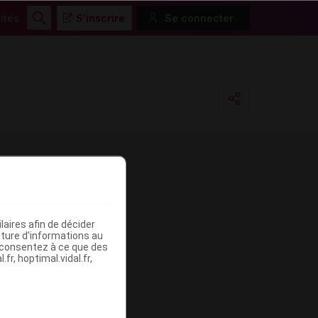
ités
S'inscrire
Se connecter
Rechercher
Copier l'url
Email
aires afin de décider
iture d’informations au
s consentez à ce que des
fr, hoptimal.vidal.fr,