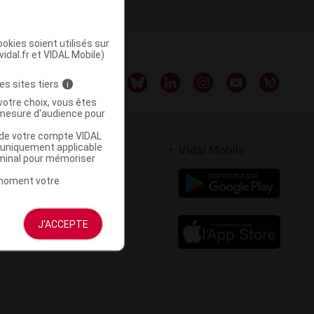
okies soient utilisés sur
vidal.fr et VIDAL Mobile)
es sites tiers
i
votre choix, vous êtes
mesure d'audience pour
u de votre compte VIDAL
a uniquement applicable
rtenaires
Vidal Mobile
rminal pour mémoriser
 logiciel
t moment votre
votre site
J'ACCEPTE