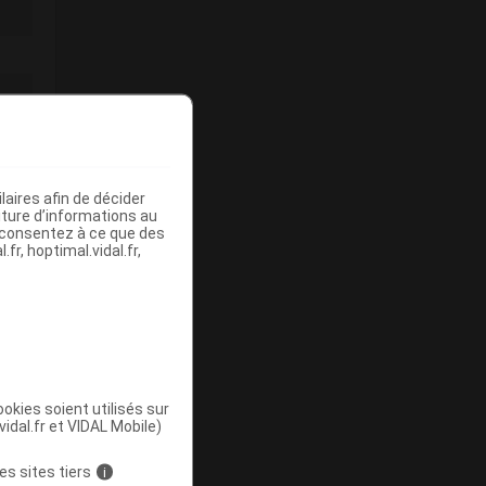
aires afin de décider
iture d’informations au
s consentez à ce que des
fr, hoptimal.vidal.fr,
okies soient utilisés sur
vidal.fr et VIDAL Mobile)
es sites tiers
i