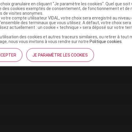
choix granulaire en cliquant "Je paramètre les cookies". Quel que soit 
ise des cookies exemptés de consentement, de fonctionnement et de 
es de visites anonymes.
 votre compte utilisateur VIDAL, votre choix sera enregistré au nivea
l’ensemble des terminaux que vous utilisez. A défaut, votre choix ser
ilisez actuellement : un cookie « technique » sera déposé sur votre te
’utilisation des cookies et autres traceurs similaires, ou retirer à tou
ge, nous vous invitons à vous rendre sur notre
Politique cookies
.
CCEPTER
JE PARAMÈTRE LES COOKIES