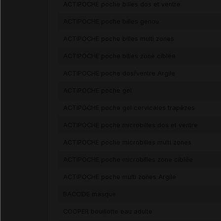
ACTIPOCHE poche billes dos et ventre
ACTIPOCHE poche billes genou
ACTIPOCHE poche billes multi zones
ACTIPOCHE poche billes zone ciblée
ACTIPOCHE poche dos/ventre Argile
ACTIPOCHE poche gel
ACTIPOCHE poche gel cervicales trapèzes
ACTIPOCHE poche microbilles dos et ventre
ACTIPOCHE poche microbilles multi zones
ACTIPOCHE poche microbilles zone ciblée
ACTIPOCHE poche multi zones Argile
BACCIDE masque
COOPER bouillotte eau adulte