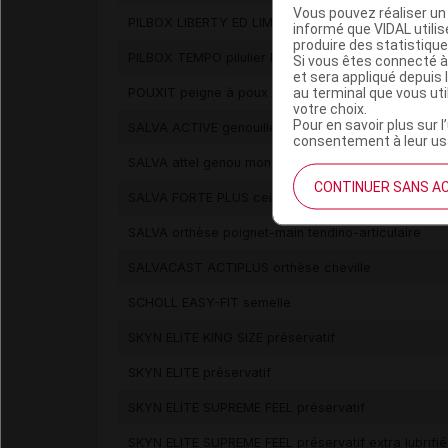
Vous pouvez réaliser un 
PILBOX LIBERTY ED LIM 2024 pilulier hebdomadaire
informé que VIDAL util
produire des statistiqu
PILBOX TEMPO pilulier hebdomadaire
Si vous êtes connecté à
et sera appliqué depuis 
au terminal que vous ut
POUXIT peigne à poux
votre choix.
Pour en savoir plus sur l
SALVA ACTIVE genouillère ligamentaire-rotulienne
consentement à leur usa
SALVA attel genou monobloc
CONTINUER SANS A
SALVA FORTE PLUS ceint lomb
SALVA orthèse poignet-main tendino-articulaire
SALVACAST ACTIPLUS orthèse cheville
SCHOLL EASY-FIT semelle
SKYN ELITE KING SIZE préservatif
SKYN ELITE préservatif
SKYN ELITE SUPREME FEEL préservatif
SKYN ELITE SUPREME FEEL préservatif extra lubrifié