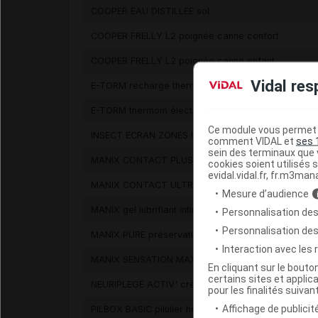
COOPER EAU DISTILLEE sol
COOPER FRELLY L2 poignée canne confort
COOPER FRELLY L2 poignée canne enfant
Vidal res
E-TORM recharge thermomètre connecté
E-TORM thermom électronique connécté
Ce module vous permet d
INSECT ECRAN ZONES INFESTEES lotion
comment VIDAL et
ses 
sein des terminaux que v
MANIX CONTACT PLUS préservatif lubrifiés
cookies soient utilisés s
evidal.vidal.fr, fr.m3man
MANIX CONTACT ULTRA préservatif
Mesure d’audience
MANIX gel lubrifiant intimity
Personnalisation des
Personnalisation de
MANIX PURE préservatif
Interaction avec les
MANIX SENSATION MAX préservatif
En cliquant sur le bout
certains sites et applica
NEURIPLEGE ACTIV' crème chauffante muscles cou
pour les finalités suivan
Affichage de publicité
PILBOX BASIC pilulier hebdomadaire