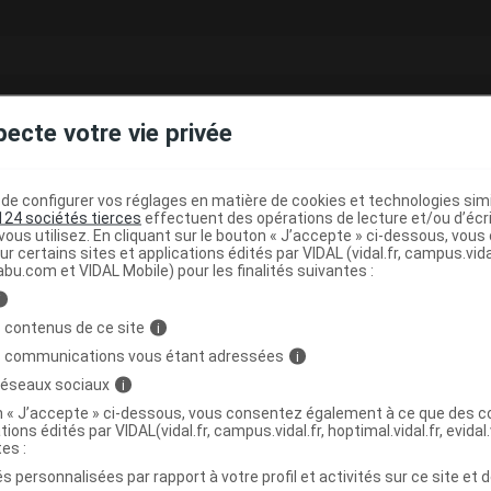
pecte votre vie privée
e configurer vos réglages en matière de cookies et technologies simil
124 sociétés tierces
effectuent des opérations de lecture et/ou d’écr
ous utilisez. En cliquant sur le bouton « J’accepte » ci-dessous, vou
ur certains sites et applications édités par VIDAL (vidal.fr, campus.vidal.
abu.com et VIDAL Mobile) pour les finalités suivantes :
i
 contenus de ce site
i
s communications vous étant adressées
i
 réseaux sociaux
i
on « J’accepte » ci-dessous, vous consentez également à ce que des co
tions édités par VIDAL(vidal.fr, campus.vidal.fr, hoptimal.vidal.fr, evidal.
rbatures
tes :
s personnalisées par rapport à votre profil et activités sur ce site et d