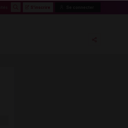
ités
S'inscrire
Se connecter
Rechercher
Copier l'url
Email