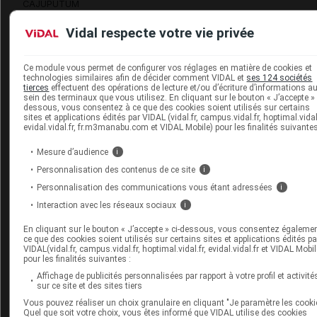
CAJUPUTUM
CALADIUM SEGUINUM
Vidal respecte votre vie privée
CALCAIRE DE VERSAILLES
Ce module vous permet de configurer vos réglages en matière de cookies et
CALCAREA ARSENICOSA
technologies similaires afin de décider comment VIDAL et
ses 124 sociétés
tierces
effectuent des opérations de lecture et/ou d’écriture d’informations a
sein des terminaux que vous utilisez. En cliquant sur le bouton « J’accepte » 
CALCAREA CARBONICA OSTREARUM
dessous, vous consentez à ce que des cookies soient utilisés sur certains
sites et applications édités par VIDAL (vidal.fr, campus.vidal.fr, hoptimal.vidal.
CALCAREA COMPOSE
evidal.vidal.fr, fr.m3manabu.com et VIDAL Mobile) pour les finalités suivantes
Mesure d’audience
CALCAREA FLUORICA
i
Personnalisation des contenus de ce site
i
CALCAREA IODATA
Personnalisation des communications vous étant adressées
i
CALCAREA MURIATICA
Interaction avec les réseaux sociaux
i
CALCAREA PHOSPHORICA
En cliquant sur le bouton « J’accepte » ci-dessous, vous consentez égaleme
ce que des cookies soient utilisés sur certains sites et applications édités pa
VIDAL(vidal.fr, campus.vidal.fr, hoptimal.vidal.fr, evidal.vidal.fr et VIDAL Mobil
CALCAREA PICRATA
pour les finalités suivantes :
CALCAREA SILICICA
Affichage de publicités personnalisées par rapport à votre profil et activité
sur ce site et des sites tiers
CALCAREA SULFURICA
Vous pouvez réaliser un choix granulaire en cliquant "Je paramètre les cooki
Quel que soit votre choix, vous êtes informé que VIDAL utilise des cookies