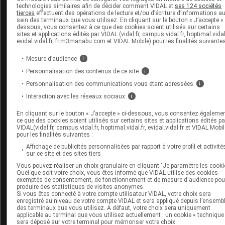
technologies similaires afin de décider comment VIDAL et
ses 124 sociétés
tierces
effectuent des opérations de lecture et/ou d’écriture d’informations a
sein des terminaux que vous utilisez. En cliquant sur le bouton « J’accepte » 
dessous, vous consentez à ce que des cookies soient utilisés sur certains
sites et applications édités par VIDAL (vidal.fr, campus.vidal.fr, hoptimal.vidal.
evidal.vidal.fr, fr.m3manabu.com et VIDAL Mobile) pour les finalités suivantes
Mesure d’audience
i
Espace produit
Personnalisation des contenus de ce site
i
Boutique
Personnalisation des communications vous étant adressées
i
VIDAL Expert
Interaction avec les réseaux sociaux
i
VIDAL Hoptimal
eVIDAL
En cliquant sur le bouton « J’accepte » ci-dessous, vous consentez égaleme
ce que des cookies soient utilisés sur certains sites et applications édités pa
VIDAL Mobile
VIDAL(vidal.fr, campus.vidal.fr, hoptimal.vidal.fr, evidal.vidal.fr et VIDAL Mobil
VIDAL widget
pour les finalités suivantes :
VIDAL Sécurisation
Affichage de publicités personnalisées par rapport à votre profil et activité
VIDAL e-Services
sur ce site et des sites tiers
Espace institutionnel
Vous pouvez réaliser un choix granulaire en cliquant "Je paramètre les cooki
Quel que soit votre choix, vous êtes informé que VIDAL utilise des cookies
exemptés de consentement, de fonctionnement et de mesure d'audience pou
Qui sommes-nous ?
produire des statistiques de visites anonymes.
VIDAL France
Si vous êtes connecté à votre compte utilisateur VIDAL, votre choix sera
enregistré au niveau de votre compte VIDAL et sera appliqué depuis l’ensemb
Carrières
des terminaux que vous utilisez. A défaut, votre choix sera uniquement
Charte éthique et
applicable au terminal que vous utilisez actuellement : un cookie « technique
déontologique
sera déposé sur votre terminal pour mémoriser votre choix.