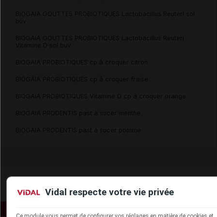
BIOGAIA GOUTTES PROBIOTIQUES Lactobacillus Reuteri sol
buv
BIOGAIA GOUTTES PROBIOTIQUES Lactobacillus Reuteri
Vitamine D sol buv
BIOGAIA PROBIOTIQUES cp à croquer citron
BIOGAIA PROBIOTIQUES cp à croquer fraise
BIOGAIA PROBIOTIQUES Vitamine D cp à croquer orange
BIOGAIA PRODENTIS past à sucer menthe
BIOGAIA PRODENTIS past à sucer pomme
Vidal respecte votre vie privée
Ce module vous permet de configurer vos réglages en matière de cookies et