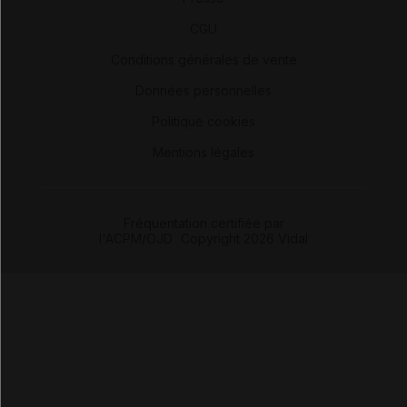
-
CGU
-
Conditions générales de vente
-
Données personnelles
-
Politique cookies
-
Mentions légales
Fréquentation certifiée par
l'ACPM/OJD
|
Copyright 2026 Vidal