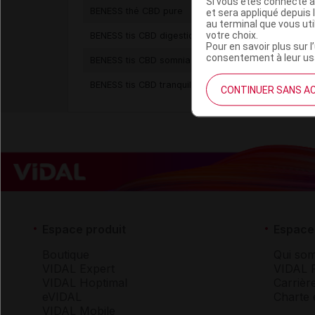
Si vous êtes connecté à
BENESS thé CBD pure
et sera appliqué depuis 
au terminal que vous ut
votre choix.
BENESS tis CBD digestio
Pour en savoir plus sur l
consentement à leur usa
BENESS tis CBD somnia
BENESS tis CBD tranquilita
CONTINUER SANS A
Espace produit
Espace 
Boutique
Qui so
VIDAL Expert
VIDAL 
VIDAL Hoptimal
Carrièr
eVIDAL
Charte 
VIDAL Mobile