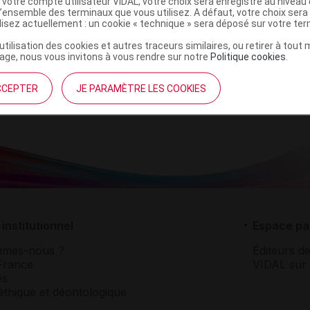
 votre compte utilisateur VIDAL, votre choix sera enregistré au nivea
SUPPR
l’ensemble des terminaux que vous utilisez. A défaut, votre choix ser
ilisez actuellement : un cookie « technique » sera déposé sur votre te
SUPPR
’utilisation des cookies et autres traceurs similaires, ou retirer à tou
ge, nous vous invitons à vous rendre sur notre
Politique cookies
.
SUPPR
SUPPR
CCEPTER
JE PARAMÈTRE LES COOKIES
institutionnel
Espace pa
mmes-nous ?
Éditeurs de
France
VIDAL sur 
es
éthique et déontologique