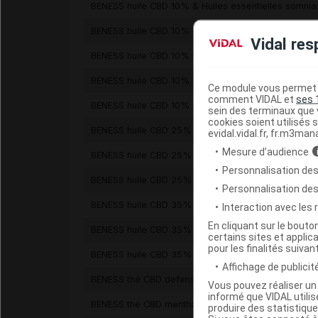
BENESS huile CBD 10% & Huiles essentielles somnia
BENESS huile CBD 10% & Huiles essentielles tranquil
Vidal res
BENESS huile CBD 10% noisette
BENESS huile CBD 10% pêche
Ce module vous permet d
comment VIDAL et
ses 
BENESS huile CBD 10% pomme cannelle
sein des terminaux que v
cookies soient utilisés s
BENESS huile CBD 25% noisette
evidal.vidal.fr, fr.m3man
Mesure d’audience
BENESS huile CBD 25% pêche
Personnalisation des
BENESS huile CBD 25% pomme cannelle
Personnalisation de
BENESS huile CBD 35% noisette
Interaction avec les
En cliquant sur le bout
BENESS huile CBD 35% pêche
certains sites et applica
pour les finalités suivan
BENESS huile CBD 35% pomme cannelle
Affichage de publicité
BENESS thé CBD defensia
Vous pouvez réaliser un 
informé que VIDAL util
BENESS thé CBD mentha
produire des statistiqu