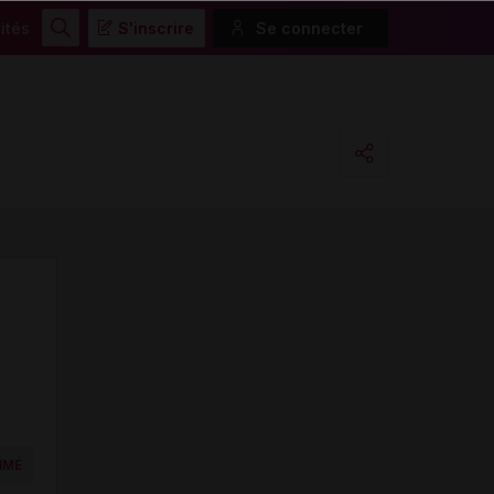
ités
S'inscrire
Se connecter
Rechercher
Copier l'url
Email
IMÉ