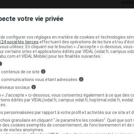
SUPPR
ita
SUPPR
pecte votre vie privée
SUPPR
SUPPR
e configurer vos réglages en matière de cookies et technologies simil
124 sociétés tierces
effectuent des opérations de lecture et/ou d’écr
SUPPR
ous utilisez. En cliquant sur le bouton « J’accepte » ci-dessous, vou
ur certains sites et applications édités par VIDAL (vidal.fr, campus.vidal.
SUPPR
abu.com et VIDAL Mobile) pour les finalités suivantes :
i
SUPPR
 contenus de ce site
i
SUPPR
s communications vous étant adressées
i
SUPPR
 réseaux sociaux
i
on « J’accepte » ci-dessous, vous consentez également à ce que des co
SUPPR
tions édités par VIDAL(vidal.fr, campus.vidal.fr, hoptimal.vidal.fr, evidal.
tes :
SUPPR
s personnalisées par rapport à votre profil et activités sur ce site et d
SUPPR
choix granulaire en cliquant "Je paramètre les cookies". Quel que soit 
ise des cookies exemptés de consentement, de fonctionnement et de 
SUPPR
es de visites anonymes.