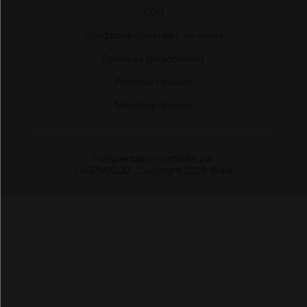
-
CGU
-
Conditions générales de vente
-
Données personnelles
-
Politique cookies
-
Mentions légales
Fréquentation certifiée par
l'ACPM/OJD
|
Copyright 2026 Vidal