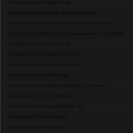
ARAGAN ALCALINE COMPLEX gél
ARAGAN ALOE DERMO-GEL gel Concentration x 2
ARAGAN ALOE NUTRA-PULPE boisson Concentration x 2
ARAGAN ALOE REPAIR-OIL huile Concentration x 2
SUPPRIMÉ
ARAGAN BIOTIC P10 CLINICAL gél
ARAGAN BIOTIC P2 BABY C.D.N. sol buv
ARAGAN BIOTIC P2 BABY D.E.F. sol buv
ARAGAN BIOTIC P2 DEFENSE gél
ARAGAN BIOTIC P2 JUNIOR DEFENSES cp à croquer
ARAGAN BIOTIC P2 RESTAURE gél
ARAGAN BIOTIC P3 BALLONNEMENT gél
ARAGAN BIOTIC P3 STRESS gél
ARAGAN BIOTIC P5 FLASH gél