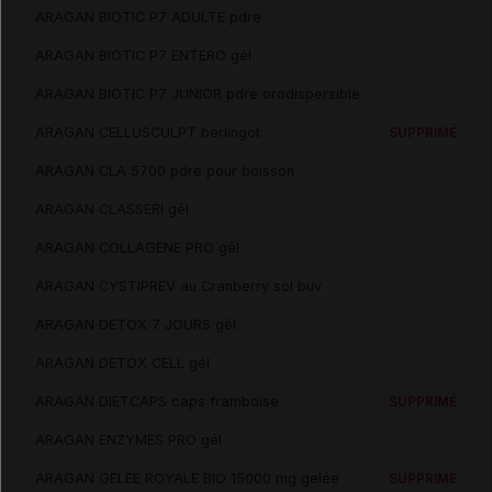
ARAGAN BIOTIC P7 ADULTE pdre
ARAGAN BIOTIC P7 ENTERO gél
ARAGAN BIOTIC P7 JUNIOR pdre orodispersible
ARAGAN CELLUSCULPT berlingot
SUPPRIMÉ
ARAGAN CLA 5700 pdre pour boisson
ARAGAN CLASSERI gél
ARAGAN COLLAGENE PRO gél
ARAGAN CYSTIPREV au Cranberry sol buv
ARAGAN DETOX 7 JOURS gél
ARAGAN DETOX CELL gél
ARAGAN DIETCAPS caps framboise
SUPPRIMÉ
ARAGAN ENZYMES PRO gél
ARAGAN GELEE ROYALE BIO 15000 mg gelée
SUPPRIMÉ