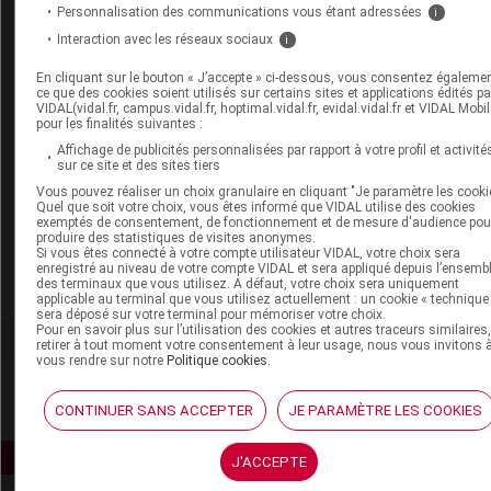
ARAGAN SHILAMYC PRO gél
Personnalisation des communications vous étant adressées
i
Interaction avec les réseaux sociaux
i
ARAGAN SINUFLASH gél
En cliquant sur le bouton « J’accepte » ci-dessous, vous consentez égaleme
HYDRATECH FRAISE cp efferv
ce que des cookies soient utilisés sur certains sites et applications édités pa
VIDAL(vidal.fr, campus.vidal.fr, hoptimal.vidal.fr, evidal.vidal.fr et VIDAL Mobil
pour les finalités suivantes :
HYDRATECH MENTHE-CITRON cp efferv
Affichage de publicités personnalisées par rapport à votre profil et activité
HYDRATECH PECHE cp efferv
sur ce site et des sites tiers
Vous pouvez réaliser un choix granulaire en cliquant "Je paramètre les cooki
HYDRATECH PECHE PULSE cp efferv
Quel que soit votre choix, vous êtes informé que VIDAL utilise des cookies
exemptés de consentement, de fonctionnement et de mesure d'audience pou
produire des statistiques de visites anonymes.
LECITONE AGE gél
SUPPRIMÉ
Si vous êtes connecté à votre compte utilisateur VIDAL, votre choix sera
enregistré au niveau de votre compte VIDAL et sera appliqué depuis l’ensemb
SYNACTIFS CYSTACTIFS FLASH gél
des terminaux que vous utilisez. A défaut, votre choix sera uniquement
applicable au terminal que vous utilisez actuellement : un cookie « technique
sera déposé sur votre terminal pour mémoriser votre choix.
Pour en savoir plus sur l’utilisation des cookies et autres traceurs similaires
retirer à tout moment votre consentement à leur usage, nous vous invitons 
vous rendre sur notre
Politique cookies
.
CONTINUER SANS ACCEPTER
JE PARAMÈTRE LES COOKIES
J'ACCEPTE