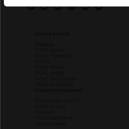
Espace produit
Boutique
VIDAL Expert
VIDAL Hoptimal
eVIDAL
VIDAL Mobile
VIDAL widget
VIDAL Sécurisation
VIDAL e-Services
Espace institutionnel
Qui sommes-nous ?
VIDAL France
Carrières
Charte éthique et
déontologique