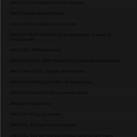
ANIOS DTS sol détachant multi-usages
ANIOS lingette désinfectante
ANIOS QUICK lingette désinfectante
ANIOS R FRESH GARDEN spray destructeur d'odeur et
désodorisant
ANIOS SPS PREMIUM spray
ANIOS SURFACE SAFE PREMIUM sol nettoyant désinfectant
ANIOS WIP EXCEL lingette désinfectante
ANIOSAFE MANUCLEAR NPC HF savon doux
ANIOSAFE MANUCLEAR sol lavante mains
ANIOSAFE savon doux
ANIOSEPT 41 spray menthe
ANIOSGEL 800 gel hydroalcoolique
ANIOSGEL 800 gel hydroalcoolique désinfectant mains