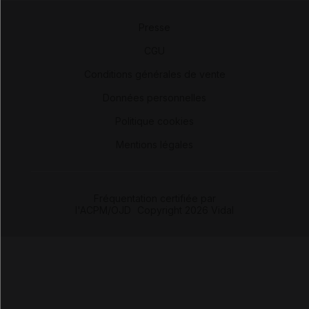
Presse
-
CGU
-
Conditions générales de vente
-
Données personnelles
-
Politique cookies
-
Mentions légales
Fréquentation certifiée par
l'ACPM/OJD
|
Copyright 2026 Vidal