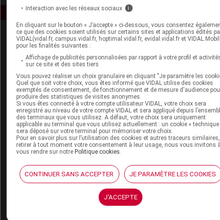
Interaction avec les réseaux sociaux
i
En cliquant sur le bouton « J’accepte » ci-dessous, vous consentez égaleme
ce que des cookies soient utilisés sur certains sites et applications édités pa
VIDAL(vidal.fr, campus.vidal.fr, hoptimal.vidal.fr, evidal.vidal.fr et VIDAL Mobil
pour les finalités suivantes :
Affichage de publicités personnalisées par rapport à votre profil et activité
sur ce site et des sites tiers
Vous pouvez réaliser un choix granulaire en cliquant "Je paramètre les cooki
Quel que soit votre choix, vous êtes informé que VIDAL utilise des cookies
Espace produit
exemptés de consentement, de fonctionnement et de mesure d'audience pou
produire des statistiques de visites anonymes.
Boutique
Si vous êtes connecté à votre compte utilisateur VIDAL, votre choix sera
enregistré au niveau de votre compte VIDAL et sera appliqué depuis l’ensemb
VIDAL Expert
des terminaux que vous utilisez. A défaut, votre choix sera uniquement
VIDAL Hoptimal
applicable au terminal que vous utilisez actuellement : un cookie « technique
eVIDAL
sera déposé sur votre terminal pour mémoriser votre choix.
Pour en savoir plus sur l’utilisation des cookies et autres traceurs similaires
VIDAL Mobile
retirer à tout moment votre consentement à leur usage, nous vous invitons 
VIDAL widget
vous rendre sur notre
Politique cookies
.
VIDAL Sécurisation
VIDAL e-Services
CONTINUER SANS ACCEPTER
JE PARAMÈTRE LES COOKIES
Espace institutionnel
J'ACCEPTE
Qui sommes-nous ?
VIDAL France
Carrières