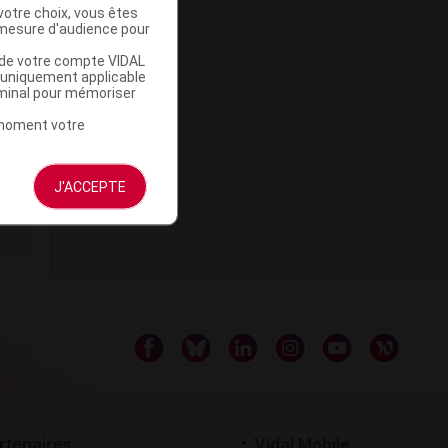
votre choix, vous êtes
mesure d'audience pour
u de votre compte VIDAL
IMÉ
a uniquement applicable
rminal pour mémoriser
IMÉ
t moment votre
J'ACCEPTE
rtenaires
Vidal Mobile