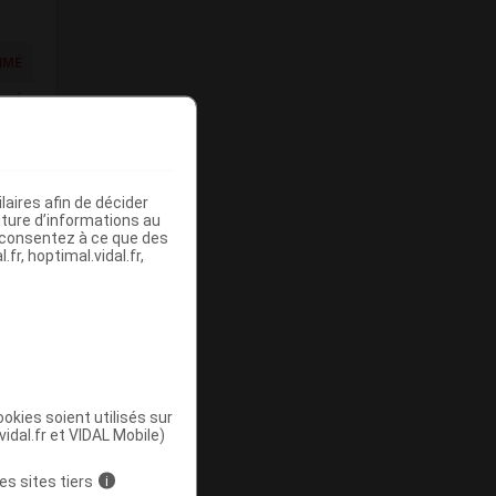
IMÉ
IMÉ
aires afin de décider
iture d’informations au
s consentez à ce que des
fr, hoptimal.vidal.fr,
IMÉ
IMÉ
okies soient utilisés sur
vidal.fr et VIDAL Mobile)
es sites tiers
i