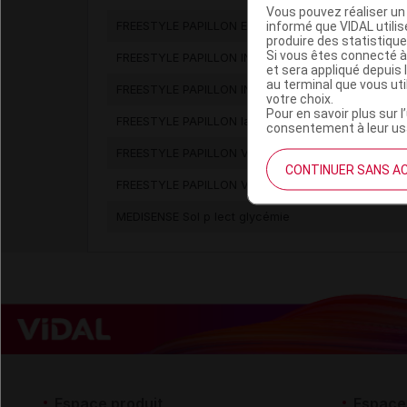
Vous pouvez réaliser un 
informé que VIDAL util
FREESTYLE PAPILLON EASY électrode
produire des statistiqu
Si vous êtes connecté à
FREESTYLE PAPILLON INSULINX lecteur glycémie
et sera appliqué depuis 
au terminal que vous ut
FREESTYLE PAPILLON INSULINX set lecteur de glyc
votre choix.
Pour en savoir plus sur l
FREESTYLE PAPILLON lancette
consentement à leur usa
FREESTYLE PAPILLON VISION lecteur glycémie sans 
CONTINUER SANS A
FREESTYLE PAPILLON VISION set autosurveillance 
MEDISENSE Sol p lect glycémie
Espace produit
Espace 