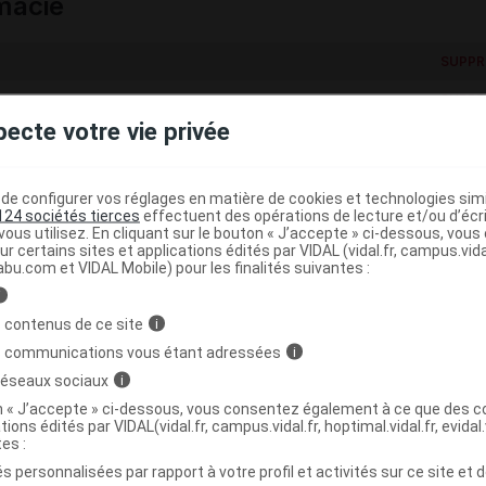
macie
SUPPR
SUPPR
pecte votre vie privée
e configurer vos réglages en matière de cookies et technologies simil
124 sociétés tierces
effectuent des opérations de lecture et/ou d’écr
ous utilisez. En cliquant sur le bouton « J’accepte » ci-dessous, vou
ur certains sites et applications édités par VIDAL (vidal.fr, campus.vidal.
SUPPR
abu.com et VIDAL Mobile) pour les finalités suivantes :
SUPPR
i
 contenus de ce site
i
s communications vous étant adressées
i
 réseaux sociaux
i
on « J’accepte » ci-dessous, vous consentez également à ce que des co
tions édités par VIDAL(vidal.fr, campus.vidal.fr, hoptimal.vidal.fr, evidal.
tes :
s personnalisées par rapport à votre profil et activités sur ce site et d