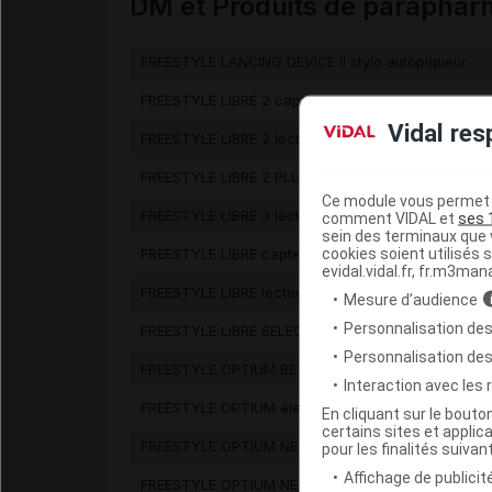
DM et Produits de paraphar
FREESTYLE LANCING DEVICE II stylo autopiqueur
FREESTYLE LIBRE 2 capteur
Vidal res
FREESTYLE LIBRE 2 lecteur glycémie
FREESTYLE LIBRE 2 PLUS capteur
Ce module vous permet d
FREESTYLE LIBRE 3 lecteur
comment VIDAL et
ses 
sein des terminaux que v
cookies soient utilisés s
FREESTYLE LIBRE capteur
evidal.vidal.fr, fr.m3man
FREESTYLE LIBRE lecteur glycémie
Mesure d’audience
Personnalisation des
FREESTYLE LIBRE SELECT capteur
Personnalisation de
FREESTYLE OPTIUM BETA-CETONES électrode
Interaction avec les
FREESTYLE OPTIUM électrode
En cliquant sur le bout
certains sites et applica
FREESTYLE OPTIUM NEO lecteur glycémie
pour les finalités suivan
Affichage de publicité
FREESTYLE OPTIUM NEO set lecteur de glycémie