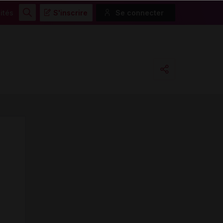
ités
S'inscrire
Se connecter
Rechercher
Copier l'url
Email