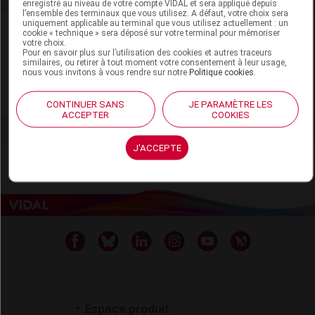
enregistré au niveau de votre compte VIDAL et sera appliqué depuis
l’ensemble des terminaux que vous utilisez. A défaut, votre choix sera
uniquement applicable au terminal que vous utilisez actuellement : un
Laboratoire
cookie « technique » sera déposé sur votre terminal pour mémoriser
votre choix.
Pour en savoir plus sur l’utilisation des cookies et autres traceurs
similaires, ou retirer à tout moment votre consentement à leur usage,
Groupe SOBER SAS
nous vous invitons à vous rendre sur notre
Politique cookies
.
Voir la fiche laboratoire
CONTINUER SANS
JE PARAMÈTRE LES
ACCEPTER
COOKIES
J'ACCEPTE
Espace produit