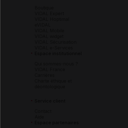
Boutique
VIDAL Expert
VIDAL Hoptimal
eVIDAL
VIDAL Mobile
VIDAL widget
VIDAL Sécurisation
VIDAL e-Services
Espace institutionnel
Qui sommes-nous ?
VIDAL France
Carrières
Charte éthique et
déontologique
Service client
Contact
Aide
Espace partenaires