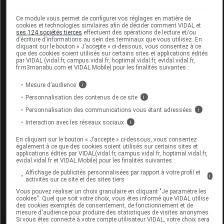
Code 13
3401072651966
Labo. Distributeur
Groupe SOBER SAS
Ce module vous permet de configurer vos réglages en matière de
cookies et technologies similaires afin de décider comment VIDAL et
Remboursement
NR
ses 124 sociétés tierces
effectuent des opérations de lecture et/ou
d’écriture d’informations au sein des terminaux que vous utilisez. En
cliquant sur le bouton « J’accepte » ci-dessous, vous consentez à ce
que des cookies soient utilisés sur certains sites et applications édités
par VIDAL (vidal.fr, campus.vidal.fr, hoptimal.vidal.fr, evidal.vidal.fr,
fr.m3manabu.com et VIDAL Mobile) pour les finalités suivantes :
SOBER TAL Talonnette de compensation
Mesure d’audience
i
T4 2,5cm
Personnalisation des contenus de ce site
i
Personnalisation des communications vous étant adressées
i
Commercialisé
Interaction avec les réseaux sociaux
i
En cliquant sur le bouton « J’accepte » ci-dessous, vous consentez
Code ACL
7265204
également à ce que des cookies soient utilisés sur certains sites et
applications édités par VIDAL(vidal.fr, campus.vidal.fr, hoptimal.vidal.fr,
Code 13
3401072652048
evidal.vidal.fr et VIDAL Mobile) pour les finalités suivantes :
Labo. Distributeur
Groupe SOBER SAS
Affichage de publicités personnalisées par rapport à votre profil et
i
activités sur ce site et des sites tiers
Remboursement
NR
Vous pouvez réaliser un choix granulaire en cliquant "Je paramètre les
cookies". Quel que soit votre choix, vous êtes informé que VIDAL utilise
des cookies exemptés de consentement, de fonctionnement et de
mesure d'audience pour produire des statistiques de visites anonymes.
Si vous êtes connecté à votre compte utilisateur VIDAL, votre choix sera