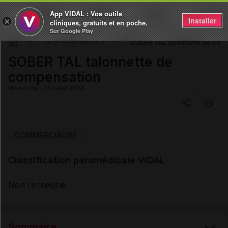
App VIDAL : Vos outils
Installer
×
cliniques, gratuits et en poche.
Sur Google Play
SOBER TAL talonnette de com
DM & Parapharmacie
SOBER TAL talonnette de
compensation
Mise à jour : 23 juillet 2026
Copier l'url
COMMERCIALISÉ
Classification paramédicale VIDAL
Email
Non renseigné
Sommaire