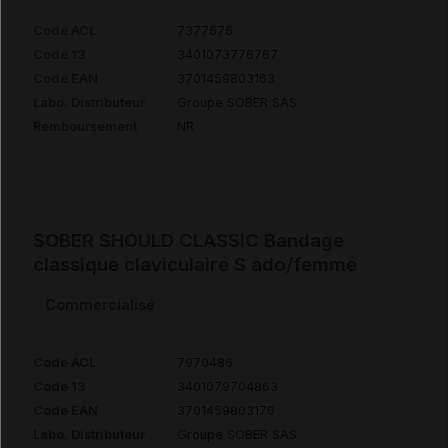
Code ACL
7377676
Code 13
3401073776767
Code EAN
3701459803163
Labo. Distributeur
Groupe SOBER SAS
Remboursement
NR
SOBER SHOULD CLASSIC Bandage
classique claviculaire S ado/femme
Commercialisé
Code ACL
7970486
Code 13
3401079704863
Code EAN
3701459803170
Labo. Distributeur
Groupe SOBER SAS