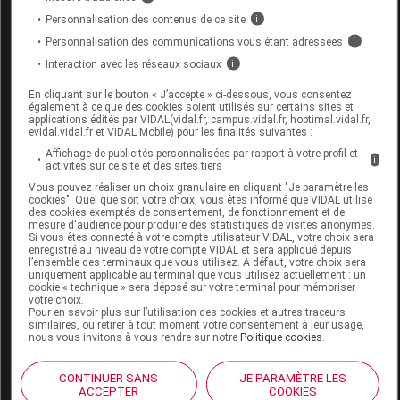
SOBER SHOULD CLASSIC Bandage
Personnalisation des contenus de ce site
i
classique claviculaire XS 2-4ans
Personnalisation des communications vous étant adressées
i
Interaction avec les réseaux sociaux
Commercialisé
i
En cliquant sur le bouton « J’accepte » ci-dessous, vous consentez
également à ce que des cookies soient utilisés sur certains sites et
Code ACL
7377647
applications édités par VIDAL(vidal.fr, campus.vidal.fr, hoptimal.vidal.fr,
evidal.vidal.fr et VIDAL Mobile) pour les finalités suivantes :
Code 13
3401073776477
Affichage de publicités personnalisées par rapport à votre profil et
Code EAN
3701459803156
i
activités sur ce site et des sites tiers
Labo. Distributeur
Groupe SOBER SAS
Vous pouvez réaliser un choix granulaire en cliquant "Je paramètre les
cookies". Quel que soit votre choix, vous êtes informé que VIDAL utilise
Remboursement
NR
des cookies exemptés de consentement, de fonctionnement et de
mesure d'audience pour produire des statistiques de visites anonymes.
Si vous êtes connecté à votre compte utilisateur VIDAL, votre choix sera
enregistré au niveau de votre compte VIDAL et sera appliqué depuis
l’ensemble des terminaux que vous utilisez. A défaut, votre choix sera
uniquement applicable au terminal que vous utilisez actuellement : un
cookie « technique » sera déposé sur votre terminal pour mémoriser
votre choix.
SOBER SHOULD CLASSIC Bandage
Pour en savoir plus sur l’utilisation des cookies et autres traceurs
classique claviculaire XS 6mois-2ans
similaires, ou retirer à tout moment votre consentement à leur usage,
nous vous invitons à vous rendre sur notre
Politique cookies
.
Commercialisé
CONTINUER SANS
JE PARAMÈTRE LES
ACCEPTER
COOKIES