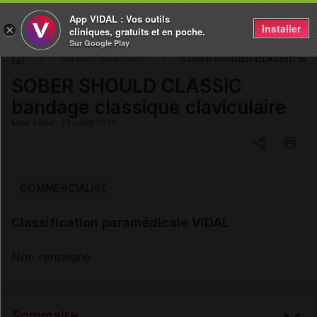
App VIDAL : Vos outils
Installer
×
cliniques, gratuits et en poche.
Sur Google Play
SOBER SHOULD CLASSIC banda
DM & Parapharmacie
SOBER SHOULD CLASSIC
bandage classique claviculaire
Mise à jour : 23 juillet 2026
Copier l'url
COMMERCIALISÉ
Classification paramédicale VIDAL
Email
Non renseigné
Sommaire