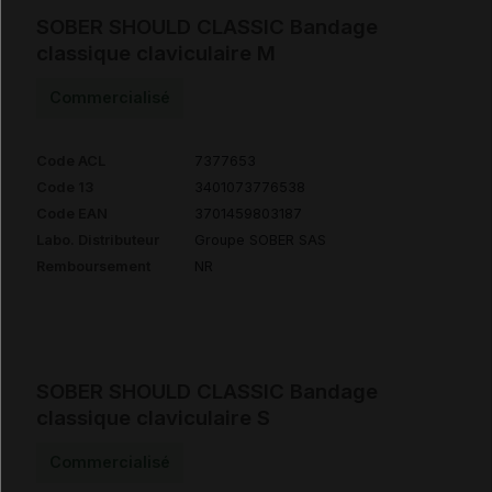
SOBER SHOULD CLASSIC Bandage
classique claviculaire M
Commercialisé
Code ACL
7377653
Code 13
3401073776538
Code EAN
3701459803187
Labo. Distributeur
Groupe SOBER SAS
Remboursement
NR
SOBER SHOULD CLASSIC Bandage
classique claviculaire S
Commercialisé