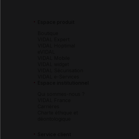
Espace produit
Boutique
VIDAL Expert
VIDAL Hoptimal
eVIDAL
VIDAL Mobile
VIDAL widget
VIDAL Sécurisation
VIDAL e-Services
Espace institutionnel
Qui sommes-nous ?
VIDAL France
Carrières
Charte éthique et
déontologique
Service client