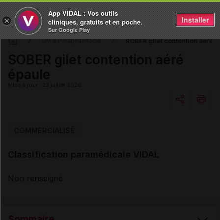
App VIDAL : Vos outils
Installer
×
cliniques, gratuits et en poche.
Sur Google Play
SOBER gilet contention aéré é
DM & Parapharmacie
SOBER gilet contention aéré
épaule
Mise à jour : 23 juillet 2026
Copier l'url
COMMERCIALISÉ
Classification paramédicale VIDAL
Email
Non renseigné
Sommaire