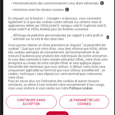
Personnalisation des communications vous étant adressées
i
Interaction avec les réseaux sociaux
i
Code ACL
9816915
Code 13
3401098169155
En cliquant sur le bouton « J’accepte » ci-dessous, vous consentez
également à ce que des cookies soient utilisés sur certains sites et
Labo. Distributeur
Groupe SOBER SAS
applications édités par VIDAL(vidal.fr, campus.vidal.fr, hoptimal.vidal.fr,
evidal.vidal.fr et VIDAL Mobile) pour les finalités suivantes :
Affichage de publicités personnalisées par rapport à votre profil et
i
activités sur ce site et des sites tiers
Vous pouvez réaliser un choix granulaire en cliquant "Je paramètre les
Code
Code
Natur
cookies". Quel que soit votre choix, vous êtes informé que VIDAL utilise
Désignation
des cookies exemptés de consentement, de fonctionnement et de
LPPR
prestation
prestati
mesure d'audience pour produire des statistiques de visites anonymes.
Si vous êtes connecté à votre compte utilisateur VIDAL, votre choix sera
enregistré au niveau de votre compte VIDAL et sera appliqué depuis
l’ensemble des terminaux que vous utilisez. A défaut, votre choix sera
uniquement applicable au terminal que vous utilisez actuellement : un
GILET DE SERIE
cookie « technique » sera déposé sur votre terminal pour mémoriser
CONTENTION ET
matériels
votre choix.
Pour en savoir plus sur l’utilisation des cookies et autres traceurs
IMMOBILISATION
apparei
similaires, ou retirer à tout moment votre consentement à leur usage,
6186460
MAC
nous vous invitons à vous rendre sur notre
Politique cookies
.
SCAPULO-
de
HUMERALE,GROUPE
contenti
CONTINUER SANS
JE PARAMÈTRE LES
SOBER
ACCEPTER
COOKIES