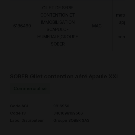
GILET DE SERIE
CONTENTION ET
matériels
IMMOBILISATION
apparei
6186460
MAC
SCAPULO-
de
HUMERALE,GROUPE
contenti
SOBER
SOBER Gilet contention aéré épaule XXL
Commercialisé
Code ACL
9816950
Code 13
3401098169506
Labo. Distributeur
Groupe SOBER SAS