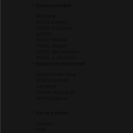
Espace produit
Boutique
VIDAL Expert
VIDAL Hoptimal
eVIDAL
VIDAL Mobile
VIDAL widget
VIDAL Sécurisation
VIDAL e-Services
Espace institutionnel
Qui sommes-nous ?
VIDAL France
Carrières
Charte éthique et
déontologique
Service client
Contact
Aide