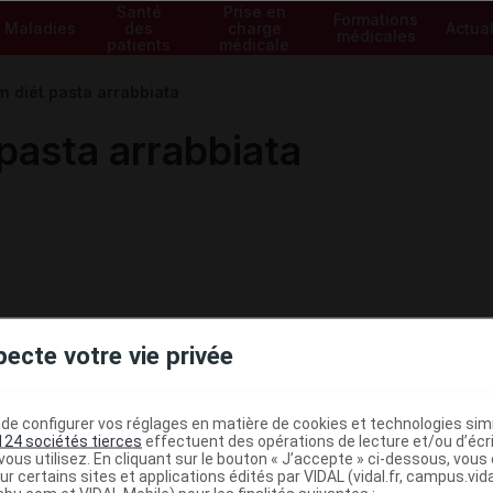
Santé
Prise en
Formations
Maladies
des
charge
Actual
médicales
patients
médicale
 diét pasta arrabbiata
pasta arrabbiata
pecte votre vie privée
e configurer vos réglages en matière de cookies et technologies simil
124 sociétés tierces
effectuent des opérations de lecture et/ou d’écr
ous utilisez. En cliquant sur le bouton « J’accepte » ci-dessous, vou
ministratives
ur certains sites et applications édités par VIDAL (vidal.fr, campus.vidal.