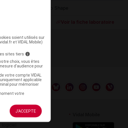
So Shape
ommercialisé
Voir la fiche laboratoire
okies soient utilisés sur
vidal.fr et VIDAL Mobile)
es sites tiers
i
votre choix, vous êtes
mesure d'audience pour
u de votre compte VIDAL
a uniquement applicable
rminal pour mémoriser
t moment votre
J'ACCEPTE
rtenaires
Vidal Mobile
 logiciel