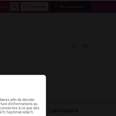
ités
S'inscrire
Se connecter
Rechercher
Copier l'url
Email
aires afin de décider
iture d’informations au
s consentez à ce que des
Laboratoire
fr, hoptimal.vidal.fr,