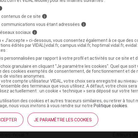
abu.com et VIDAL Mobile) pour les finalités suivantes :
i
iment diét pasta arrabbiata Berlingot/30g
C
 contenus de ce site
i
s communications vous étant adressées
i
 réseaux sociaux
i
3760081803002
on « J’accepte » ci-dessous, vous consentez également à ce que des co
r
So Shape
tions édités par VIDAL(vidal.fr, campus.vidal.fr, hoptimal.vidal.fr, evidal.
NR
tes :
s personnalisées par rapport à votre profil et activités sur ce site et d
choix granulaire en cliquant "Je paramètre les cookies". Quel que soit 
ise des cookies exemptés de consentement, de fonctionnement et de 
es de visites anonymes.
 votre compte utilisateur VIDAL, votre choix sera enregistré au nivea
l’ensemble des terminaux que vous utilisez. A défaut, votre choix ser
ilisez actuellement : un cookie « technique » sera déposé sur votre te
’utilisation des cookies et autres traceurs similaires, ou retirer à tou
ge, nous vous invitons à vous rendre sur notre
Politique cookies
.
CCEPTER
JE PARAMÈTRE LES COOKIES
institutionnel
Espace pa
mmes-nous ?
Éditeurs de