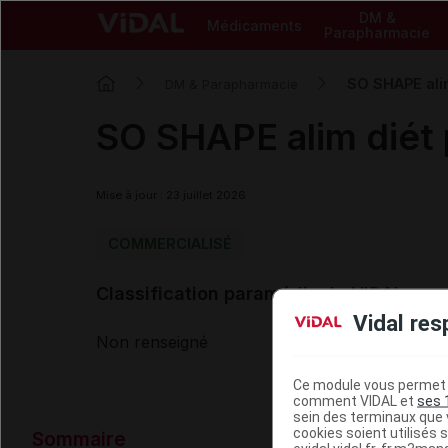
DM &
Médicaments
Parapharmacie
SO SHAPE alim
DM & Parapharmacie
SO SHAPE alim diét 
Mise à jour : 23 juillet 2026
COMMERCIALISÉ
Classification paramédicale VIDAL
Vidal res
Non renseigné
Ce module vous permet d
comment VIDAL et
ses 
sein des terminaux que v
Données ad
cookies soient utilisés s
Sommaire