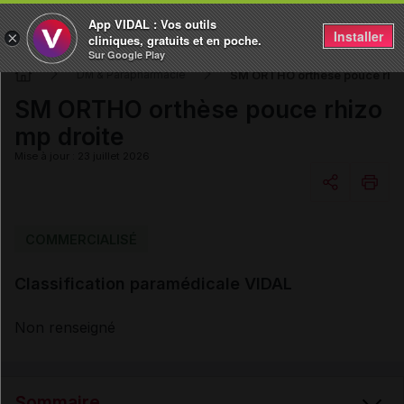
App VIDAL : Vos outils
Installer
×
cliniques, gratuits et en poche.
Sur Google Play
SM ORTHO orthèse pouce rhiz
DM & Parapharmacie
SM ORTHO orthèse pouce rhizo
mp droite
Mise à jour : 23 juillet 2026
Copier l'url
COMMERCIALISÉ
Classification paramédicale VIDAL
Email
Non renseigné
Sommaire