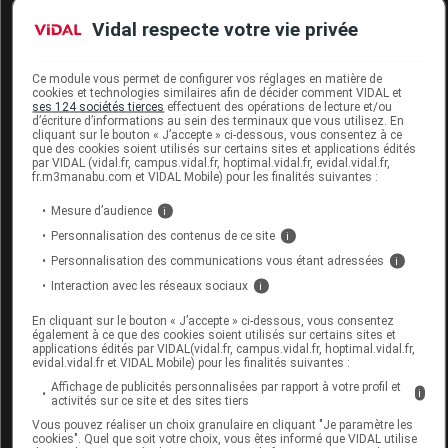
Remplacé par
SM ORTHO Orthèse pouce rhizo
Vidal respecte votre vie privée
mp 26 droite T2
Code ACL
5379961
Ce module vous permet de configurer vos réglages en matière de
cookies et technologies similaires afin de décider comment VIDAL et
Code 13
3401053799618
ses 124 sociétés tierces
effectuent des opérations de lecture et/ou
Code EAN
8435025929722
d’écriture d’informations au sein des terminaux que vous utilisez. En
cliquant sur le bouton « J’accepte » ci-dessous, vous consentez à ce
Labo. Distributeur
SM Europe
que des cookies soient utilisés sur certains sites et applications édités
par VIDAL (vidal.fr, campus.vidal.fr, hoptimal.vidal.fr, evidal.vidal.fr,
fr.m3manabu.com et VIDAL Mobile) pour les finalités suivantes :
Mesure d’audience
i
Personnalisation des contenus de ce site
i
Code
Code
Nature
Désignation
Personnalisation des communications vous étant adressées
LPPR
prestation
prestation
i
Interaction avec les réseaux sociaux
i
En cliquant sur le bouton « J’accepte » ci-dessous, vous consentez
COR. ORTHO.,
également à ce que des cookies soient utilisés sur certains sites et
applications édités par VIDAL(vidal.fr, campus.vidal.fr, hoptimal.vidal.fr,
MAIN, ATTELLE
evidal.vidal.fr et VIDAL Mobile) pour les finalités suivantes :
MP, FLEXION,
Orthèses
Affichage de publicités personnalisées par rapport à votre profil et
7132756
DVO
i
activités sur ce site et des sites tiers
POUCE
diverses
Vous pouvez réaliser un choix granulaire en cliquant "Je paramètre les
ABDUCTION,SM
cookies". Quel que soit votre choix, vous êtes informé que VIDAL utilise