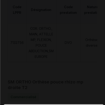
Code
Code
Nature
Désignation
LPPR
prestation
prestation
COR. ORTHO.,
MAIN, ATTELLE
MP, FLEXION,
Orthèses
7132756
DVO
POUCE
diverses
ABDUCTION,SM
EUROPE
SM ORTHO Orthèse pouce rhizo mp
droite T2
Commercialisé