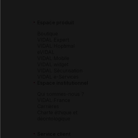
Espace produit
Boutique
VIDAL Expert
VIDAL Hoptimal
eVIDAL
VIDAL Mobile
VIDAL widget
VIDAL Sécurisation
VIDAL e-Services
Espace institutionnel
Qui sommes-nous ?
VIDAL France
Carrières
Charte éthique et
déontologique
Service client