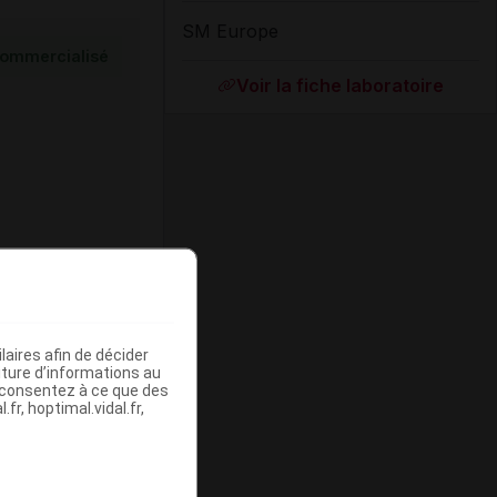
SM Europe
ommercialisé
Voir la fiche laboratoire
ommercialisé
aires afin de décider
iture d’informations au
s consentez à ce que des
fr, hoptimal.vidal.fr,