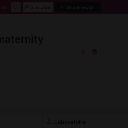
ités
S'inscrire
Se connecter
Rechercher
maternity
Copier l'url
Email
Laboratoire