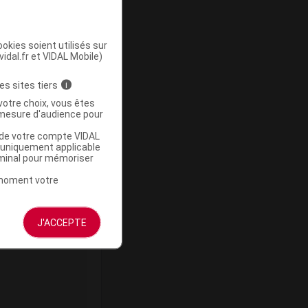
okies soient utilisés sur
vidal.fr et VIDAL Mobile)
ommercialisé
es sites tiers
i
votre choix, vous êtes
mesure d'audience pour
u de votre compte VIDAL
a uniquement applicable
rminal pour mémoriser
t moment votre
J'ACCEPTE
ommercialisé