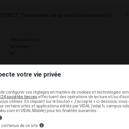
OTECT Talonnette de protection maternity
C
3664338003514
r
SM Europe
NR
pecte votre vie privée
OTECT Talonnette de protection maternity
C
e configurer vos réglages en matière de cookies et technologies simil
124 sociétés tierces
effectuent des opérations de lecture et/ou d’écr
ous utilisez. En cliquant sur le bouton « J’accepte » ci-dessous, vou
ur certains sites et applications édités par VIDAL (vidal.fr, campus.vidal.
abu.com et VIDAL Mobile) pour les finalités suivantes :
8435025912854
r
SM Europe
i
NR
 contenus de ce site
i