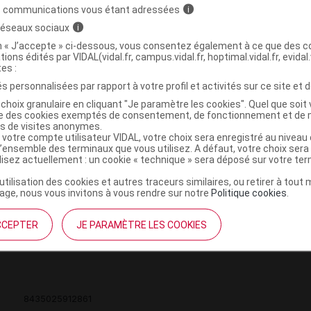
s communications vous étant adressées
i
 réseaux sociaux
i
on « J’accepte » ci-dessous, vous consentez également à ce que des co
tions édités par VIDAL(vidal.fr, campus.vidal.fr, hoptimal.vidal.fr, evidal.
OTECT Talonnette de protection maternity
C
tes :
s personnalisées par rapport à votre profil et activités sur ce site et d
choix granulaire en cliquant "Je paramètre les cookies". Quel que soit 
ise des cookies exemptés de consentement, de fonctionnement et de 
es de visites anonymes.
3664338003521
 votre compte utilisateur VIDAL, votre choix sera enregistré au nivea
r
SM Europe
l’ensemble des terminaux que vous utilisez. A défaut, votre choix ser
ilisez actuellement : un cookie « technique » sera déposé sur votre te
NR
’utilisation des cookies et autres traceurs similaires, ou retirer à tou
ge, nous vous invitons à vous rendre sur notre
Politique cookies
.
CCEPTER
JE PARAMÈTRE LES COOKIES
OTECT Talonnette de protection maternity
C
8435025912861