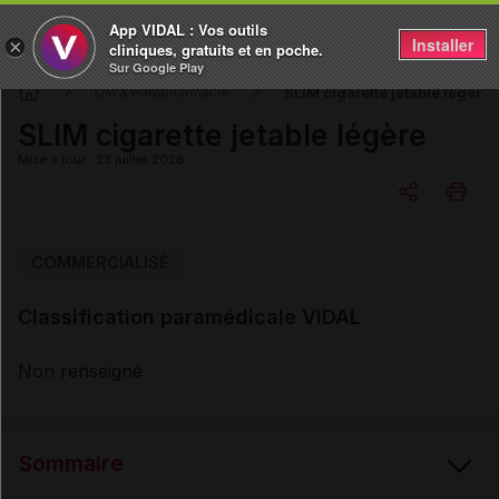
App VIDAL : Vos outils
Installer
×
cliniques, gratuits et en poche.
Sur Google Play
SLIM cigarette jetable légère
DM & Parapharmacie
SLIM cigarette jetable légère
Mise à jour : 23 juillet 2026
Copier l'url
COMMERCIALISÉ
Classification paramédicale VIDAL
Email
Non renseigné
Sommaire