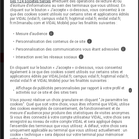
ses 124 sociétés tierces
effectuent des opérations de lecture et/ou
d’écriture d’informations au sein des terminaux que vous utilisez. En
cliquant sur le bouton « J’accepte » ci-dessous, vous consentez à ce
Voir la fiche laboratoire
que des cookies soient utilisés sur certains sites et applications édités
par VIDAL (vidal.fr, campus.vidal.fr, hoptimal.vidal.fr, evidal.vidal.fr,
fr.m3manabu.com et VIDAL Mobile) pour les finalités suivantes :
Mesure d’audience
i
Personnalisation des contenus de ce site
i
Personnalisation des communications vous étant adressées
i
Interaction avec les réseaux sociaux
i
En cliquant sur le bouton « J’accepte » ci-dessous, vous consentez
également à ce que des cookies soient utilisés sur certains sites et
applications édités par VIDAL(vidal.fr, campus.vidal.fr, hoptimal.vidal.fr,
evidal.vidal.fr et VIDAL Mobile) pour les finalités suivantes :
Affichage de publicités personnalisées par rapport à votre profil et
i
activités sur ce site et des sites tiers
Vous pouvez réaliser un choix granulaire en cliquant "Je paramètre les
Espace produit
cookies". Quel que soit votre choix, vous êtes informé que VIDAL utilise
des cookies exemptés de consentement, de fonctionnement et de
mesure d'audience pour produire des statistiques de visites anonymes.
Boutique
Si vous êtes connecté à votre compte utilisateur VIDAL, votre choix sera
VIDAL Expert
enregistré au niveau de votre compte VIDAL et sera appliqué depuis
l’ensemble des terminaux que vous utilisez. A défaut, votre choix sera
VIDAL Hoptimal
uniquement applicable au terminal que vous utilisez actuellement : un
eVIDAL
cookie « technique » sera déposé sur votre terminal pour mémoriser
votre choix.