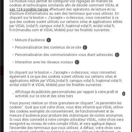
Ce module vous permet de configurer vos réglages en matière de
cookies et technologies similaires afin de décider comment VIDAL et
ses 124 sociétés tierces
effectuent des opérations de lecture et/ou
LifeStyles Europe
d’écriture d’informations au sein des terminaux que vous utilisez. En
cliquant sur le bouton « J’accepte » ci-dessous, vous consentez à ce
que des cookies soient utilisés sur certains sites et applications édités
Voir la fiche laboratoire
par VIDAL (vidal.fr, campus.vidal.fr, hoptimal.vidal.fr, evidal.vidal.fr,
fr.m3manabu.com et VIDAL Mobile) pour les finalités suivantes :
Mesure d’audience
i
Personnalisation des contenus de ce site
i
Personnalisation des communications vous étant adressées
i
Interaction avec les réseaux sociaux
i
En cliquant sur le bouton « J’accepte » ci-dessous, vous consentez
également à ce que des cookies soient utilisés sur certains sites et
applications édités par VIDAL(vidal.fr, campus.vidal.fr, hoptimal.vidal.fr,
evidal.vidal.fr et VIDAL Mobile) pour les finalités suivantes :
Affichage de publicités personnalisées par rapport à votre profil et
i
activités sur ce site et des sites tiers
Vous pouvez réaliser un choix granulaire en cliquant "Je paramètre les
cookies". Quel que soit votre choix, vous êtes informé que VIDAL utilise
des cookies exemptés de consentement, de fonctionnement et de
Espace produit
mesure d'audience pour produire des statistiques de visites anonymes.
Si vous êtes connecté à votre compte utilisateur VIDAL, votre choix sera
enregistré au niveau de votre compte VIDAL et sera appliqué depuis
Boutique
l’ensemble des terminaux que vous utilisez. A défaut, votre choix sera
VIDAL Expert
uniquement applicable au terminal que vous utilisez actuellement : un