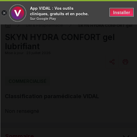
App VIDAL : Vos outils
Installer
×
cliniques, gratuits et en poche.
Sur Google Play
SKYN HYDRA CONFORT gel lub
DM & Parapharmacie
SKYN HYDRA CONFORT gel
lubrifiant
Mise à jour : 23 juillet 2026
Copier l'url
COMMERCIALISÉ
Classification paramédicale VIDAL
Email
Non renseigné
Sommaire