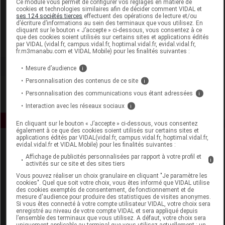
Ce module vous permet de configurer vos réglages en matière de
cookies et technologies similaires afin de décider comment VIDAL et
ses 124 sociétés tierces
effectuent des opérations de lecture et/ou
Botheka
d’écriture d’informations au sein des terminaux que vous utilisez. En
cliquant sur le bouton « J’accepte » ci-dessous, vous consentez à ce
que des cookies soient utilisés sur certains sites et applications édités
Voir la fiche laboratoire
par VIDAL (vidal.fr, campus.vidal.fr, hoptimal.vidal.fr, evidal.vidal.fr,
fr.m3manabu.com et VIDAL Mobile) pour les finalités suivantes :
Mesure d’audience
i
Personnalisation des contenus de ce site
i
Personnalisation des communications vous étant adressées
i
Interaction avec les réseaux sociaux
i
En cliquant sur le bouton « J’accepte » ci-dessous, vous consentez
également à ce que des cookies soient utilisés sur certains sites et
applications édités par VIDAL(vidal.fr, campus.vidal.fr, hoptimal.vidal.fr,
evidal.vidal.fr et VIDAL Mobile) pour les finalités suivantes :
Affichage de publicités personnalisées par rapport à votre profil et
i
activités sur ce site et des sites tiers
Vous pouvez réaliser un choix granulaire en cliquant "Je paramètre les
cookies". Quel que soit votre choix, vous êtes informé que VIDAL utilise
des cookies exemptés de consentement, de fonctionnement et de
Espace produit
mesure d'audience pour produire des statistiques de visites anonymes.
Si vous êtes connecté à votre compte utilisateur VIDAL, votre choix sera
enregistré au niveau de votre compte VIDAL et sera appliqué depuis
Boutique
l’ensemble des terminaux que vous utilisez. A défaut, votre choix sera
VIDAL Expert
uniquement applicable au terminal que vous utilisez actuellement : un