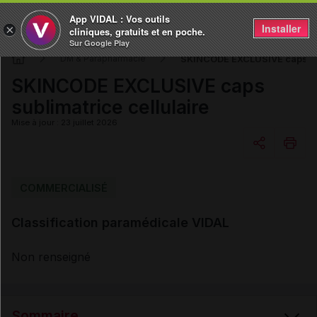
App VIDAL : Vos outils
Installer
×
cliniques, gratuits et en poche.
Sur Google Play
SKINCODE EXCLUSIVE caps sub
DM & Parapharmacie
SKINCODE EXCLUSIVE caps
sublimatrice cellulaire
Mise à jour : 23 juillet 2026
Copier l'url
COMMERCIALISÉ
Classification paramédicale VIDAL
Email
Non renseigné
Sommaire