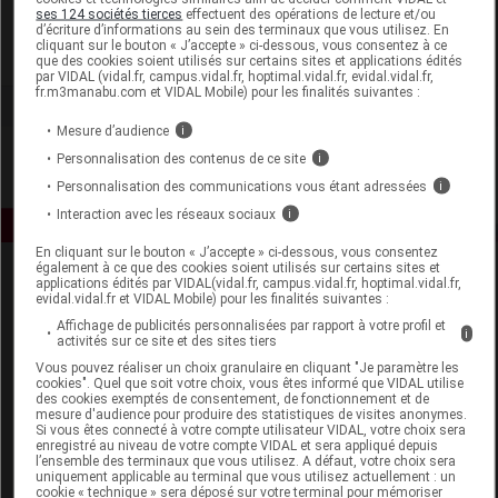
Skinceuticals
ses 124 sociétés tierces
effectuent des opérations de lecture et/ou
d’écriture d’informations au sein des terminaux que vous utilisez. En
cliquant sur le bouton « J’accepte » ci-dessous, vous consentez à ce
Voir la fiche laboratoire
que des cookies soient utilisés sur certains sites et applications édités
par VIDAL (vidal.fr, campus.vidal.fr, hoptimal.vidal.fr, evidal.vidal.fr,
fr.m3manabu.com et VIDAL Mobile) pour les finalités suivantes :
Mesure d’audience
i
Personnalisation des contenus de ce site
i
Personnalisation des communications vous étant adressées
i
Interaction avec les réseaux sociaux
i
En cliquant sur le bouton « J’accepte » ci-dessous, vous consentez
également à ce que des cookies soient utilisés sur certains sites et
applications édités par VIDAL(vidal.fr, campus.vidal.fr, hoptimal.vidal.fr,
evidal.vidal.fr et VIDAL Mobile) pour les finalités suivantes :
Affichage de publicités personnalisées par rapport à votre profil et
i
activités sur ce site et des sites tiers
Vous pouvez réaliser un choix granulaire en cliquant "Je paramètre les
cookies". Quel que soit votre choix, vous êtes informé que VIDAL utilise
Espace produit
des cookies exemptés de consentement, de fonctionnement et de
mesure d'audience pour produire des statistiques de visites anonymes.
Boutique
Si vous êtes connecté à votre compte utilisateur VIDAL, votre choix sera
enregistré au niveau de votre compte VIDAL et sera appliqué depuis
VIDAL Expert
l’ensemble des terminaux que vous utilisez. A défaut, votre choix sera
VIDAL Hoptimal
uniquement applicable au terminal que vous utilisez actuellement : un
cookie « technique » sera déposé sur votre terminal pour mémoriser
eVIDAL