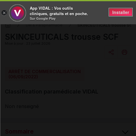
App VIDAL : Vos outils
Installer
×
cliniques, gratuits et en poche.
Sur Google Play
SKINCEUTICALS trousse SCF
DM & Parapharmacie
SKINCEUTICALS trousse SCF
Mise à jour : 23 juillet 2026
Copier l'url
ARRÊT DE COMMERCIALISATION
(06/09/2022)
Email
Classification paramédicale VIDAL
Non renseigné
Sommaire