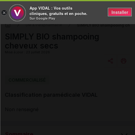
App VIDAL : Vos outils
Installer
×
cliniques, gratuits et en poche.
Sur Google Play
SIMPLY BIO shampooing chev
DM & Parapharmacie
SIMPLY BIO shampooing
cheveux secs
Mise à jour : 23 juillet 2026
Copier l'url
COMMERCIALISÉ
Classification paramédicale VIDAL
Email
Non renseigné
Sommaire