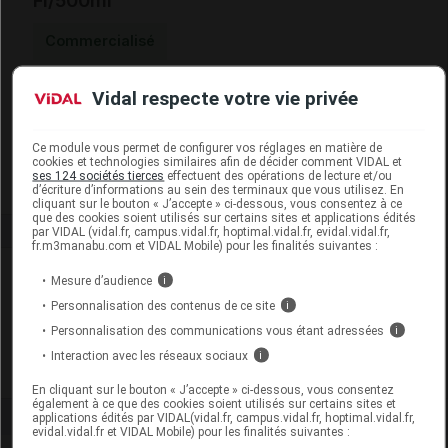
Fl/500ml
Commercialisé
Vidal respecte votre vie privée
Code EAN
3760269115194
Labo. Distributeur
ACB Nature
Remboursement
NR
Ce module vous permet de configurer vos réglages en matière de
cookies et technologies similaires afin de décider comment VIDAL et
ses 124 sociétés tierces
effectuent des opérations de lecture et/ou
d’écriture d’informations au sein des terminaux que vous utilisez. En
cliquant sur le bouton « J’accepte » ci-dessous, vous consentez à ce
que des cookies soient utilisés sur certains sites et applications édités
par VIDAL (vidal.fr, campus.vidal.fr, hoptimal.vidal.fr, evidal.vidal.fr,
fr.m3manabu.com et VIDAL Mobile) pour les finalités suivantes :
Laboratoire
Mesure d’audience
i
Personnalisation des contenus de ce site
i
ACB Nature
Personnalisation des communications vous étant adressées
i
Interaction avec les réseaux sociaux
i
Voir la fiche laboratoire
En cliquant sur le bouton « J’accepte » ci-dessous, vous consentez
également à ce que des cookies soient utilisés sur certains sites et
applications édités par VIDAL(vidal.fr, campus.vidal.fr, hoptimal.vidal.fr,
evidal.vidal.fr et VIDAL Mobile) pour les finalités suivantes :