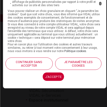
Affichage de publicités personnalisées par rapport à votre profil et
i
activités sur ce site et des sites tiers
Vous pouvez réaliser un choix granulaire en cliquant "Je paramètre les
cookies". Quel que soit votre choix, vous êtes informé que VIDAL utilise
des cookies exemptés de consentement, de fonctionnement et de
mesure d'audience pour produire des statistiques de visites anonymes.
Si vous êtes connecté à votre compte utilisateur VIDAL, votre choix sera
enregistré au niveau de votre compte VIDAL et sera appliqué depuis
l’ensemble des terminaux que vous utilisez. A défaut, votre choix sera
uniquement applicable au terminal que vous utilisez actuellement : un
cookie « technique » sera déposé sur votre terminal pour mémoriser
votre choix.
Pour en savoir plus sur l’utilisation des cookies et autres traceurs
similaires, ou retirer à tout moment votre consentement à leur usage,
nous vous invitons à vous rendre sur notre
Politique cookies
.
Espace produit
Boutique
CONTINUER SANS
JE PARAMÈTRE LES
ACCEPTER
COOKIES
VIDAL Expert
VIDAL Hoptimal
eVIDAL
J'ACCEPTE
VIDAL Mobile
VIDAL widget
VIDAL Sécurisation
VIDAL e-Services
Espace institutionnel