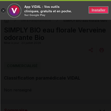
App VIDAL : Vos outils
Installer
×
cliniques, gratuits et en poche.
Sur Google Play
SIMPLY BIO eau florale Vervei
DM & Parapharmacie
SIMPLY BIO eau florale Verveine
odorante Bio
Mise à jour : 23 juillet 2026
Copier l'url
COMMERCIALISÉ
Classification paramédicale VIDAL
Email
Non renseigné
Sommaire