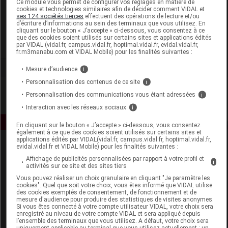
Ce module vous permet de configurer vos réglages en matière de
cookies et technologies similaires afin de décider comment VIDAL et
ses 124 sociétés tierces
effectuent des opérations de lecture et/ou
ACB Nature
d’écriture d’informations au sein des terminaux que vous utilisez. En
cliquant sur le bouton « J’accepte » ci-dessous, vous consentez à ce
que des cookies soient utilisés sur certains sites et applications édités
Voir la fiche laboratoire
par VIDAL (vidal.fr, campus.vidal.fr, hoptimal.vidal.fr, evidal.vidal.fr,
fr.m3manabu.com et VIDAL Mobile) pour les finalités suivantes :
Mesure d’audience
i
Personnalisation des contenus de ce site
i
Personnalisation des communications vous étant adressées
i
Interaction avec les réseaux sociaux
i
En cliquant sur le bouton « J’accepte » ci-dessous, vous consentez
également à ce que des cookies soient utilisés sur certains sites et
applications édités par VIDAL(vidal.fr, campus.vidal.fr, hoptimal.vidal.fr,
evidal.vidal.fr et VIDAL Mobile) pour les finalités suivantes :
Affichage de publicités personnalisées par rapport à votre profil et
i
activités sur ce site et des sites tiers
Vous pouvez réaliser un choix granulaire en cliquant "Je paramètre les
cookies". Quel que soit votre choix, vous êtes informé que VIDAL utilise
des cookies exemptés de consentement, de fonctionnement et de
Espace produit
mesure d'audience pour produire des statistiques de visites anonymes.
Si vous êtes connecté à votre compte utilisateur VIDAL, votre choix sera
enregistré au niveau de votre compte VIDAL et sera appliqué depuis
Boutique
l’ensemble des terminaux que vous utilisez. A défaut, votre choix sera
VIDAL Expert
uniquement applicable au terminal que vous utilisez actuellement : un