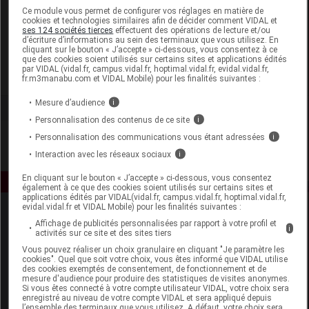
Laboratoire
Ce module vous permet de configurer vos réglages en matière de
cookies et technologies similaires afin de décider comment VIDAL et
ses 124 sociétés tierces
effectuent des opérations de lecture et/ou
d’écriture d’informations au sein des terminaux que vous utilisez. En
Convatec
cliquant sur le bouton « J’accepte » ci-dessous, vous consentez à ce
que des cookies soient utilisés sur certains sites et applications édités
par VIDAL (vidal.fr, campus.vidal.fr, hoptimal.vidal.fr, evidal.vidal.fr,
Voir la fiche laboratoire
fr.m3manabu.com et VIDAL Mobile) pour les finalités suivantes :
Mesure d’audience
i
Personnalisation des contenus de ce site
i
Personnalisation des communications vous étant adressées
i
Interaction avec les réseaux sociaux
i
En cliquant sur le bouton « J’accepte » ci-dessous, vous consentez
également à ce que des cookies soient utilisés sur certains sites et
applications édités par VIDAL(vidal.fr, campus.vidal.fr, hoptimal.vidal.fr,
evidal.vidal.fr et VIDAL Mobile) pour les finalités suivantes :
Affichage de publicités personnalisées par rapport à votre profil et
i
activités sur ce site et des sites tiers
Vous pouvez réaliser un choix granulaire en cliquant "Je paramètre les
cookies". Quel que soit votre choix, vous êtes informé que VIDAL utilise
des cookies exemptés de consentement, de fonctionnement et de
mesure d'audience pour produire des statistiques de visites anonymes.
Espace produit
Si vous êtes connecté à votre compte utilisateur VIDAL, votre choix sera
enregistré au niveau de votre compte VIDAL et sera appliqué depuis
Boutique
l’ensemble des terminaux que vous utilisez. A défaut, votre choix sera