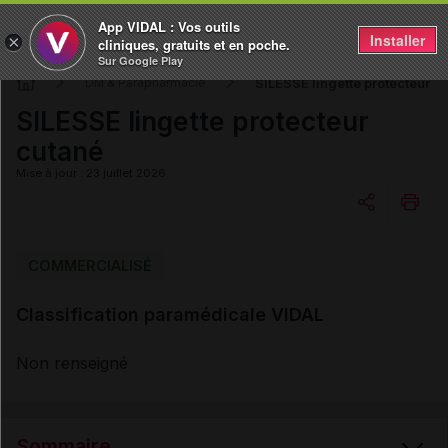
App VIDAL : Vos outils
Installer
×
cliniques, gratuits et en poche.
Sur Google Play
SILESSE lingette protecteur c
DM & Parapharmacie
SILESSE lingette protecteur
cutané
Mise à jour : 23 juillet 2026
Copier l'url
COMMERCIALISÉ
Classification paramédicale VIDAL
Email
Non renseigné
Sommaire