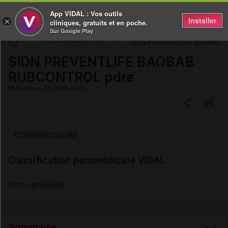
App VIDAL : Vos outils
Installer
×
cliniques, gratuits et en poche.
Sur Google Play
SIDN PREVENTLIFE BAOBAB 
DM & Parapharmacie
SIDN PREVENTLIFE BAOBAB
RUBCONTROL pdre
Mise à jour : 23 juillet 2026
Copier l'url
COMMERCIALISÉ
Classification paramédicale VIDAL
Email
Non renseigné
Sommaire