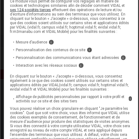
Ce module vous permet de configurer vos réglages en matière de
cookies et technologies similaires afin de décider comment VIDAL et
ses 124 sociétés tierces
effectuent des opérations de lecture et/ou
SIDN Santé Naturelle
d’écriture d’informations au sein des terminaux que vous utilisez. En
cliquant sur le bouton « J’accepte » ci-dessous, vous consentez à ce
que des cookies soient utilisés sur certains sites et applications édités
Voir la fiche laboratoire
par VIDAL (vidal.fr, campus.vidal.fr, hoptimal.vidal.fr, evidal.vidal.fr,
fr.m3manabu.com et VIDAL Mobile) pour les finalités suivantes :
Mesure d’audience
i
Personnalisation des contenus de ce site
i
Personnalisation des communications vous étant adressées
i
Interaction avec les réseaux sociaux
i
En cliquant sur le bouton « J’accepte » ci-dessous, vous consentez
également à ce que des cookies soient utilisés sur certains sites et
applications édités par VIDAL(vidal.fr, campus.vidal.fr, hoptimal.vidal.fr,
evidal.vidal.fr et VIDAL Mobile) pour les finalités suivantes :
Affichage de publicités personnalisées par rapport à votre profil et
i
activités sur ce site et des sites tiers
Vous pouvez réaliser un choix granulaire en cliquant "Je paramètre les
cookies". Quel que soit votre choix, vous êtes informé que VIDAL utilise
des cookies exemptés de consentement, de fonctionnement et de
Espace produit
mesure d'audience pour produire des statistiques de visites anonymes.
Si vous êtes connecté à votre compte utilisateur VIDAL, votre choix sera
enregistré au niveau de votre compte VIDAL et sera appliqué depuis
Boutique
l’ensemble des terminaux que vous utilisez. A défaut, votre choix sera
VIDAL Expert
uniquement applicable au terminal que vous utilisez actuellement : un