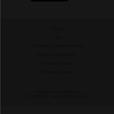
Presse
-
CGU
-
Conditions générales de vente
-
Données personnelles
-
Politique cookies
-
Mentions légales
Fréquentation certifiée par
l'ACPM/OJD
|
Copyright 2026 Vidal