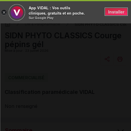
App VIDAL : Vos outils
Installer
×
cliniques, gratuits et en poche.
Sur Google Play
SIDN PHYTO CLASSICS Courge
DM & Parapharmacie
SIDN PHYTO CLASSICS Courge
pépins gél
Mise à jour : 23 juillet 2026
Copier l'url
COMMERCIALISÉ
Classification paramédicale VIDAL
Email
Non renseigné
Sommaire