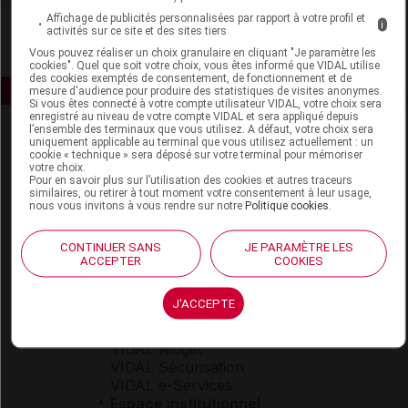
Affichage de publicités personnalisées par rapport à votre profil et
i
activités sur ce site et des sites tiers
Vous pouvez réaliser un choix granulaire en cliquant "Je paramètre les
cookies". Quel que soit votre choix, vous êtes informé que VIDAL utilise
des cookies exemptés de consentement, de fonctionnement et de
mesure d'audience pour produire des statistiques de visites anonymes.
Si vous êtes connecté à votre compte utilisateur VIDAL, votre choix sera
enregistré au niveau de votre compte VIDAL et sera appliqué depuis
l’ensemble des terminaux que vous utilisez. A défaut, votre choix sera
uniquement applicable au terminal que vous utilisez actuellement : un
cookie « technique » sera déposé sur votre terminal pour mémoriser
votre choix.
Pour en savoir plus sur l’utilisation des cookies et autres traceurs
similaires, ou retirer à tout moment votre consentement à leur usage,
nous vous invitons à vous rendre sur notre
Politique cookies
.
Espace produit
CONTINUER SANS
JE PARAMÈTRE LES
Boutique
ACCEPTER
COOKIES
VIDAL Expert
VIDAL Hoptimal
J'ACCEPTE
eVIDAL
VIDAL Mobile
VIDAL widget
VIDAL Sécurisation
VIDAL e-Services
Espace institutionnel