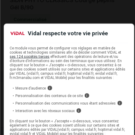
SIDN PHYTO CLASSICS Courge pépins
Gél B/90
Commercialisé
Vidal respecte votre vie privée
Code EAN
3664359000004
Labo. Distributeur
SIDN Santé Naturelle
Ce module vous permet de configurer vos réglages en matière de
Remboursement
NR
cookies et technologies similaires afin de décider comment VIDAL et
ses 124 sociétés tierces
effectuent des opérations de lecture et/ou
d’écriture d’informations au sein des terminaux que vous utilisez. En
cliquant sur le bouton « J’accepte » ci-dessous, vous consentez à ce
que des cookies soient utilisés sur certains sites et applications édités
par VIDAL (vidal.fr, campus.vidal.fr, hoptimal.vidal.fr, evidal.vidal.fr,
fr.m3manabu.com et VIDAL Mobile) pour les finalités suivantes :
Mesure d’audience
i
Laboratoire
Personnalisation des contenus de ce site
i
Personnalisation des communications vous étant adressées
i
SIDN Santé Naturelle
Interaction avec les réseaux sociaux
i
Voir la fiche laboratoire
En cliquant sur le bouton « J’accepte » ci-dessous, vous consentez
également à ce que des cookies soient utilisés sur certains sites et
applications édités par VIDAL(vidal.fr, campus.vidal.fr, hoptimal.vidal.fr,
evidal.vidal.fr et VIDAL Mobile) pour les finalités suivantes :