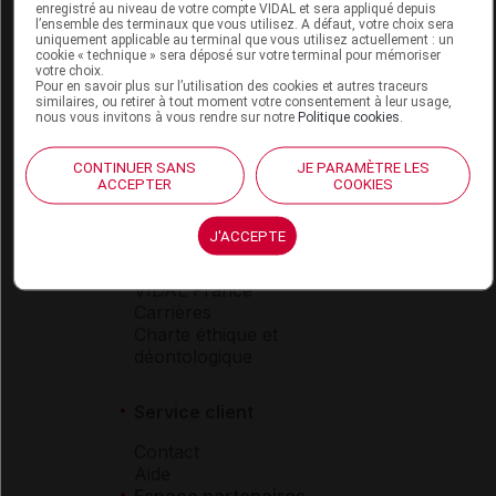
Espace produit
enregistré au niveau de votre compte VIDAL et sera appliqué depuis
l’ensemble des terminaux que vous utilisez. A défaut, votre choix sera
uniquement applicable au terminal que vous utilisez actuellement : un
Boutique
cookie « technique » sera déposé sur votre terminal pour mémoriser
VIDAL Expert
votre choix.
Pour en savoir plus sur l’utilisation des cookies et autres traceurs
VIDAL Hoptimal
similaires, ou retirer à tout moment votre consentement à leur usage,
eVIDAL
nous vous invitons à vous rendre sur notre
Politique cookies
.
VIDAL Mobile
VIDAL widget
CONTINUER SANS
JE PARAMÈTRE LES
VIDAL Sécurisation
ACCEPTER
COOKIES
VIDAL e-Services
Espace institutionnel
J'ACCEPTE
Qui sommes-nous ?
VIDAL France
Carrières
Charte éthique et
déontologique
Service client
Contact
Aide
Espace partenaires