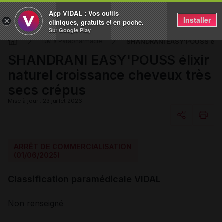
App VIDAL : Vos outils
Installer
×
cliniques, gratuits et en poche.
Sur Google Play
SHANDRANI EASY'POUSS élixir 
DM & Parapharmacie
SHANDRANI EASY'POUSS élixir
naturel croissance cheveux très
secs crépus
Mise à jour : 23 juillet 2026
Copier l'url
ARRÊT DE COMMERCIALISATION
(01/06/2025)
Email
Classification paramédicale VIDAL
Non renseigné