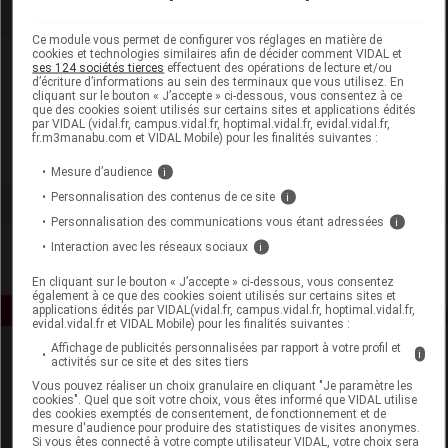
Ce module vous permet de configurer vos réglages en matière de
cookies et technologies similaires afin de décider comment VIDAL et
Laboratoire
ses 124 sociétés tierces
effectuent des opérations de lecture et/ou
d’écriture d’informations au sein des terminaux que vous utilisez. En
cliquant sur le bouton « J’accepte » ci-dessous, vous consentez à ce
Delatex
que des cookies soient utilisés sur certains sites et applications édités
par VIDAL (vidal.fr, campus.vidal.fr, hoptimal.vidal.fr, evidal.vidal.fr,
fr.m3manabu.com et VIDAL Mobile) pour les finalités suivantes :
Voir la fiche laboratoire
Mesure d’audience
i
Personnalisation des contenus de ce site
i
Personnalisation des communications vous étant adressées
i
Interaction avec les réseaux sociaux
i
En cliquant sur le bouton « J’accepte » ci-dessous, vous consentez
également à ce que des cookies soient utilisés sur certains sites et
applications édités par VIDAL(vidal.fr, campus.vidal.fr, hoptimal.vidal.fr,
evidal.vidal.fr et VIDAL Mobile) pour les finalités suivantes :
Affichage de publicités personnalisées par rapport à votre profil et
i
activités sur ce site et des sites tiers
Vous pouvez réaliser un choix granulaire en cliquant "Je paramètre les
cookies". Quel que soit votre choix, vous êtes informé que VIDAL utilise
des cookies exemptés de consentement, de fonctionnement et de
mesure d'audience pour produire des statistiques de visites anonymes.
Si vous êtes connecté à votre compte utilisateur VIDAL, votre choix sera