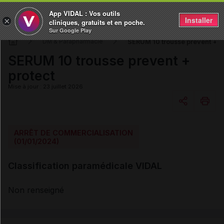
App VIDAL : Vos outils
Installer
×
cliniques, gratuits et en poche.
Sur Google Play
SERUM 10 trousse prevent + p
DM & Parapharmacie
SERUM 10 trousse prevent +
protect
Mise à jour : 23 juillet 2026
Copier l'url
ARRÊT DE COMMERCIALISATION
(01/01/2024)
Email
Classification paramédicale VIDAL
Non renseigné