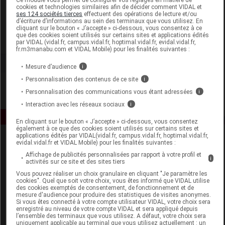
cookies et technologies similaires afin de décider comment VIDAL et
ses 124 sociétés tierces
effectuent des opérations de lecture et/ou
Skinceuticals
d’écriture d’informations au sein des terminaux que vous utilisez. En
cliquant sur le bouton « J’accepte » ci-dessous, vous consentez à ce
que des cookies soient utilisés sur certains sites et applications édités
Voir la fiche laboratoire
par VIDAL (vidal.fr, campus.vidal.fr, hoptimal.vidal.fr, evidal.vidal.fr,
fr.m3manabu.com et VIDAL Mobile) pour les finalités suivantes :
Mesure d’audience
i
Personnalisation des contenus de ce site
i
Personnalisation des communications vous étant adressées
i
Interaction avec les réseaux sociaux
i
En cliquant sur le bouton « J’accepte » ci-dessous, vous consentez
également à ce que des cookies soient utilisés sur certains sites et
applications édités par VIDAL(vidal.fr, campus.vidal.fr, hoptimal.vidal.fr,
evidal.vidal.fr et VIDAL Mobile) pour les finalités suivantes :
Affichage de publicités personnalisées par rapport à votre profil et
i
activités sur ce site et des sites tiers
Vous pouvez réaliser un choix granulaire en cliquant "Je paramètre les
cookies". Quel que soit votre choix, vous êtes informé que VIDAL utilise
des cookies exemptés de consentement, de fonctionnement et de
Espace produit
mesure d'audience pour produire des statistiques de visites anonymes.
Si vous êtes connecté à votre compte utilisateur VIDAL, votre choix sera
Boutique
enregistré au niveau de votre compte VIDAL et sera appliqué depuis
l’ensemble des terminaux que vous utilisez. A défaut, votre choix sera
VIDAL Expert
uniquement applicable au terminal que vous utilisez actuellement : un