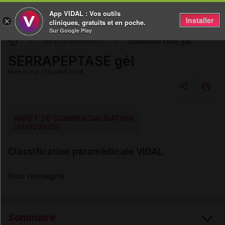
App VIDAL : Vos outils
Installer
×
cliniques, gratuits et en poche.
Sur Google Play
SERRAPEPTASE gél
DM & Parapharmacie
SERRAPEPTASE gél
Mise à jour : 23 juillet 2026
Copier l'url
ARRÊT DE COMMERCIALISATION
(01/01/2025)
Email
Classification paramédicale VIDAL
Non renseigné
Sommaire