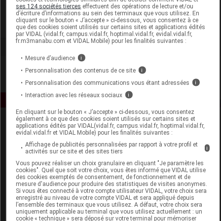
Biocyte
ses 124 sociétés tierces
effectuent des opérations de lecture et/ou
d’écriture d’informations au sein des terminaux que vous utilisez. En
cliquant sur le bouton « J’accepte » ci-dessous, vous consentez à ce
Voir la fiche laboratoire
que des cookies soient utilisés sur certains sites et applications édités
par VIDAL (vidal.fr, campus.vidal.fr, hoptimal.vidal.fr, evidal.vidal.fr,
fr.m3manabu.com et VIDAL Mobile) pour les finalités suivantes :
Mesure d’audience
i
Personnalisation des contenus de ce site
i
Personnalisation des communications vous étant adressées
i
Interaction avec les réseaux sociaux
i
En cliquant sur le bouton « J’accepte » ci-dessous, vous consentez
également à ce que des cookies soient utilisés sur certains sites et
applications édités par VIDAL(vidal.fr, campus.vidal.fr, hoptimal.vidal.fr,
evidal.vidal.fr et VIDAL Mobile) pour les finalités suivantes :
Affichage de publicités personnalisées par rapport à votre profil et
i
activités sur ce site et des sites tiers
Vous pouvez réaliser un choix granulaire en cliquant "Je paramètre les
cookies". Quel que soit votre choix, vous êtes informé que VIDAL utilise
Espace produit
des cookies exemptés de consentement, de fonctionnement et de
mesure d'audience pour produire des statistiques de visites anonymes.
Boutique
Si vous êtes connecté à votre compte utilisateur VIDAL, votre choix sera
enregistré au niveau de votre compte VIDAL et sera appliqué depuis
VIDAL Expert
l’ensemble des terminaux que vous utilisez. A défaut, votre choix sera
VIDAL Hoptimal
uniquement applicable au terminal que vous utilisez actuellement : un
cookie « technique » sera déposé sur votre terminal pour mémoriser
eVIDAL