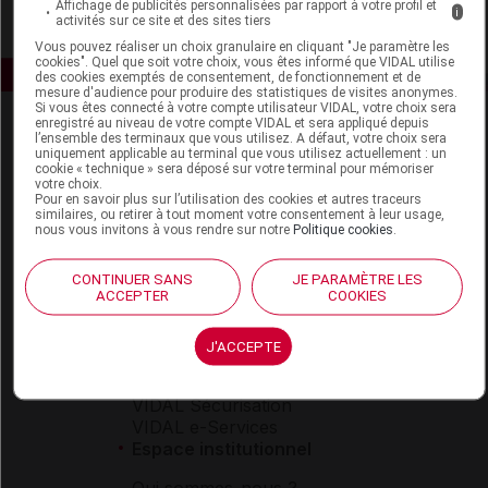
Affichage de publicités personnalisées par rapport à votre profil et
i
activités sur ce site et des sites tiers
Vous pouvez réaliser un choix granulaire en cliquant "Je paramètre les
cookies". Quel que soit votre choix, vous êtes informé que VIDAL utilise
des cookies exemptés de consentement, de fonctionnement et de
mesure d'audience pour produire des statistiques de visites anonymes.
Si vous êtes connecté à votre compte utilisateur VIDAL, votre choix sera
enregistré au niveau de votre compte VIDAL et sera appliqué depuis
l’ensemble des terminaux que vous utilisez. A défaut, votre choix sera
uniquement applicable au terminal que vous utilisez actuellement : un
cookie « technique » sera déposé sur votre terminal pour mémoriser
votre choix.
Pour en savoir plus sur l’utilisation des cookies et autres traceurs
similaires, ou retirer à tout moment votre consentement à leur usage,
nous vous invitons à vous rendre sur notre
Politique cookies
.
Espace produit
Boutique
CONTINUER SANS
JE PARAMÈTRE LES
VIDAL Expert
ACCEPTER
COOKIES
VIDAL Hoptimal
eVIDAL
J'ACCEPTE
VIDAL Mobile
VIDAL widget
VIDAL Sécurisation
VIDAL e-Services
Espace institutionnel
Qui sommes-nous ?