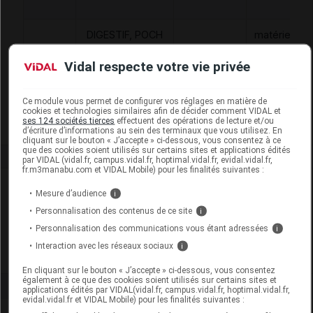
DIGESTIF, POCH
matériels et
REC MAT FECAL
appareils
Vidal respecte votre vie privée
6161939
PR COLL HD, AC
MAD
de
SUPP, STD, VID
traitements
B/30,COLOPLAST
divers
Ce module vous permet de configurer vos réglages en matière de
cookies et technologies similaires afin de décider comment VIDAL et
ses 124 sociétés tierces
effectuent des opérations de lecture et/ou
d’écriture d’informations au sein des terminaux que vous utilisez. En
cliquant sur le bouton « J’accepte » ci-dessous, vous consentez à ce
que des cookies soient utilisés sur certains sites et applications édités
par VIDAL (vidal.fr, campus.vidal.fr, hoptimal.vidal.fr, evidal.vidal.fr,
fr.m3manabu.com et VIDAL Mobile) pour les finalités suivantes :
Laboratoire
Mesure d’audience
i
Personnalisation des contenus de ce site
i
Coloplast
Personnalisation des communications vous étant adressées
i
Interaction avec les réseaux sociaux
i
Voir la fiche laboratoire
En cliquant sur le bouton « J’accepte » ci-dessous, vous consentez
également à ce que des cookies soient utilisés sur certains sites et
applications édités par VIDAL(vidal.fr, campus.vidal.fr, hoptimal.vidal.fr,
evidal.vidal.fr et VIDAL Mobile) pour les finalités suivantes :