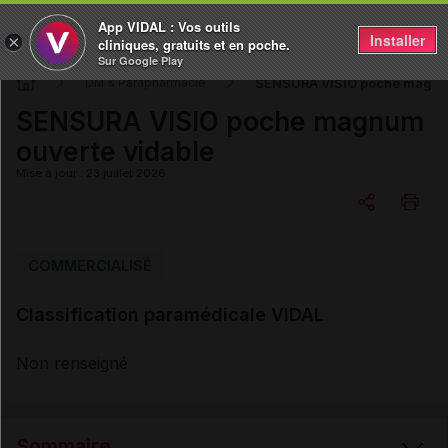
App VIDAL : Vos outils
Installer
×
cliniques, gratuits et en poche.
Sur Google Play
SENSURA VISIO poche magnum
DM & Parapharmacie
SENSURA VISIO poche magnum
ouverte vidable
Mise à jour : 23 juillet 2026
Copier l'url
COMMERCIALISÉ
Classification paramédicale VIDAL
Email
Non renseigné
Sommaire