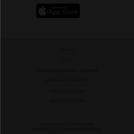
Presse
-
CGU
-
Conditions générales de vente
-
Données personnelles
-
Politique cookies
-
Mentions légales
Fréquentation certifiée par
l'ACPM/OJD
|
Copyright 2026 Vidal