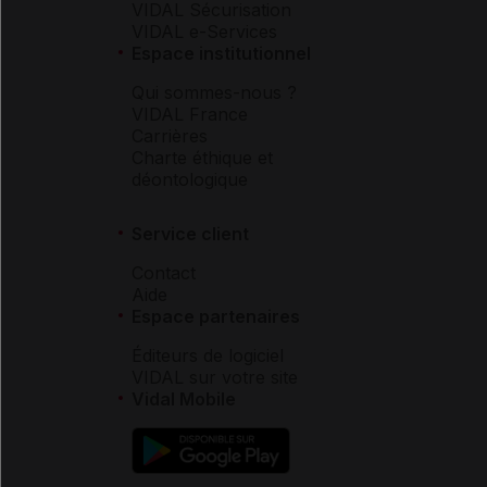
VIDAL Sécurisation
VIDAL e-Services
Espace institutionnel
Qui sommes-nous ?
VIDAL France
Carrières
Charte éthique et
déontologique
Service client
Contact
Aide
Espace partenaires
Éditeurs de logiciel
VIDAL sur votre site
Vidal Mobile