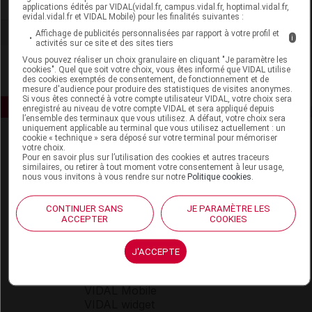
Voir la fiche laboratoire
applications édités par VIDAL(vidal.fr, campus.vidal.fr, hoptimal.vidal.fr,
evidal.vidal.fr et VIDAL Mobile) pour les finalités suivantes :
Affichage de publicités personnalisées par rapport à votre profil et
i
activités sur ce site et des sites tiers
Vous pouvez réaliser un choix granulaire en cliquant "Je paramètre les
cookies". Quel que soit votre choix, vous êtes informé que VIDAL utilise
des cookies exemptés de consentement, de fonctionnement et de
mesure d'audience pour produire des statistiques de visites anonymes.
Si vous êtes connecté à votre compte utilisateur VIDAL, votre choix sera
enregistré au niveau de votre compte VIDAL et sera appliqué depuis
l’ensemble des terminaux que vous utilisez. A défaut, votre choix sera
uniquement applicable au terminal que vous utilisez actuellement : un
cookie « technique » sera déposé sur votre terminal pour mémoriser
votre choix.
Pour en savoir plus sur l’utilisation des cookies et autres traceurs
similaires, ou retirer à tout moment votre consentement à leur usage,
nous vous invitons à vous rendre sur notre
Politique cookies
.
Espace produit
CONTINUER SANS
JE PARAMÈTRE LES
ACCEPTER
COOKIES
Boutique
VIDAL Expert
J'ACCEPTE
VIDAL Hoptimal
eVIDAL
VIDAL Mobile
VIDAL widget