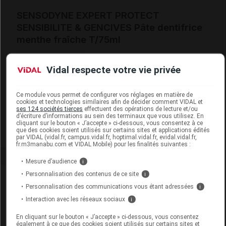
SENSODYNE EXPERT PROTECT
SENSIBILITE & GENCIVES Pâte dentifrice
menthe fraîche T/75ml
Commercialisé
Vidal respecte votre vie privée
Code EAN
5054563256379
Ce module vous permet de configurer vos réglages en matière de
Labo. Distributeur
Haleon France
cookies et technologies similaires afin de décider comment VIDAL et
ses 124 sociétés tierces
effectuent des opérations de lecture et/ou
Remboursement
NR
d’écriture d’informations au sein des terminaux que vous utilisez. En
cliquant sur le bouton « J’accepte » ci-dessous, vous consentez à ce
que des cookies soient utilisés sur certains sites et applications édités
par VIDAL (vidal.fr, campus.vidal.fr, hoptimal.vidal.fr, evidal.vidal.fr,
fr.m3manabu.com et VIDAL Mobile) pour les finalités suivantes :
Mesure d’audience
i
Personnalisation des contenus de ce site
i
Laboratoire
Personnalisation des communications vous étant adressées
i
Interaction avec les réseaux sociaux
i
Haleon France
En cliquant sur le bouton « J’accepte » ci-dessous, vous consentez
également à ce que des cookies soient utilisés sur certains sites et