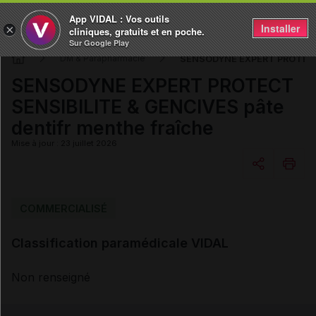
App VIDAL : Vos outils
Installer
×
cliniques, gratuits et en poche.
Sur Google Play
SENSODYNE EXPERT PROTECT S
DM & Parapharmacie
SENSODYNE EXPERT PROTECT
SENSIBILITE & GENCIVES pâte
dentifr menthe fraîche
Mise à jour : 23 juillet 2026
Copier l'url
COMMERCIALISÉ
Classification paramédicale VIDAL
Email
Non renseigné