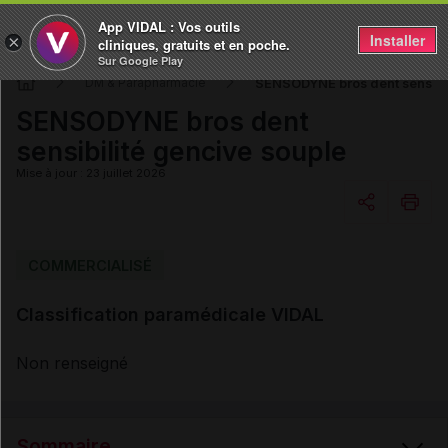
App VIDAL : Vos outils
Installer
×
cliniques, gratuits et en poche.
Sur Google Play
SENSODYNE bros dent sensibil
DM & Parapharmacie
SENSODYNE bros dent
sensibilité gencive souple
Mise à jour : 23 juillet 2026
Copier l'url
COMMERCIALISÉ
Classification paramédicale VIDAL
Email
Non renseigné
Sommaire