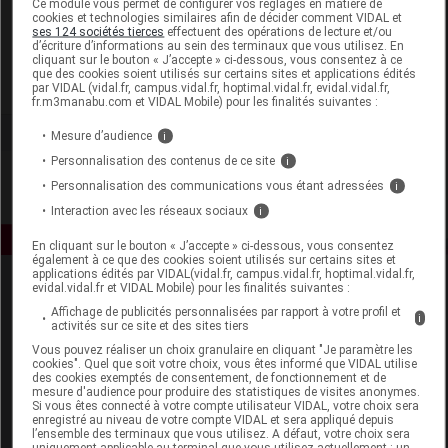
Ce module vous permet de configurer vos réglages en matière de
cookies et technologies similaires afin de décider comment VIDAL et
ses 124 sociétés tierces
effectuent des opérations de lecture et/ou
Haleon France
d’écriture d’informations au sein des terminaux que vous utilisez. En
cliquant sur le bouton « J’accepte » ci-dessous, vous consentez à ce
que des cookies soient utilisés sur certains sites et applications édités
Voir la fiche laboratoire
par VIDAL (vidal.fr, campus.vidal.fr, hoptimal.vidal.fr, evidal.vidal.fr,
fr.m3manabu.com et VIDAL Mobile) pour les finalités suivantes :
Mesure d’audience
i
Personnalisation des contenus de ce site
i
Personnalisation des communications vous étant adressées
i
Interaction avec les réseaux sociaux
i
En cliquant sur le bouton « J’accepte » ci-dessous, vous consentez
également à ce que des cookies soient utilisés sur certains sites et
applications édités par VIDAL(vidal.fr, campus.vidal.fr, hoptimal.vidal.fr,
evidal.vidal.fr et VIDAL Mobile) pour les finalités suivantes :
Affichage de publicités personnalisées par rapport à votre profil et
i
activités sur ce site et des sites tiers
Vous pouvez réaliser un choix granulaire en cliquant "Je paramètre les
cookies". Quel que soit votre choix, vous êtes informé que VIDAL utilise
des cookies exemptés de consentement, de fonctionnement et de
Espace produit
mesure d'audience pour produire des statistiques de visites anonymes.
Si vous êtes connecté à votre compte utilisateur VIDAL, votre choix sera
enregistré au niveau de votre compte VIDAL et sera appliqué depuis
Boutique
l’ensemble des terminaux que vous utilisez. A défaut, votre choix sera
VIDAL Expert
uniquement applicable au terminal que vous utilisez actuellement : un