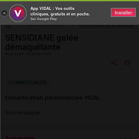
App VIDAL : Vos outils
Installer
×
cliniques, gratuits et en poche.
Sur Google Play
SENSIDIANE gelée démaquill
DM & Parapharmacie
SENSIDIANE gelée
démaquillante
Mise à jour : 23 juillet 2026
Copier l'url
COMMERCIALISÉ
Classification paramédicale VIDAL
Email
Non renseigné
Sommaire