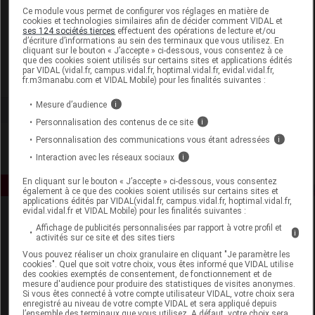
Laboratoire
Ce module vous permet de configurer vos réglages en matière de
cookies et technologies similaires afin de décider comment VIDAL et
ses 124 sociétés tierces
effectuent des opérations de lecture et/ou
d’écriture d’informations au sein des terminaux que vous utilisez. En
Noreva Laboratoire Dermatologique
cliquant sur le bouton « J’accepte » ci-dessous, vous consentez à ce
que des cookies soient utilisés sur certains sites et applications édités
par VIDAL (vidal.fr, campus.vidal.fr, hoptimal.vidal.fr, evidal.vidal.fr,
Voir la fiche laboratoire
fr.m3manabu.com et VIDAL Mobile) pour les finalités suivantes :
Mesure d’audience
i
Personnalisation des contenus de ce site
i
Personnalisation des communications vous étant adressées
i
Interaction avec les réseaux sociaux
i
En cliquant sur le bouton « J’accepte » ci-dessous, vous consentez
également à ce que des cookies soient utilisés sur certains sites et
applications édités par VIDAL(vidal.fr, campus.vidal.fr, hoptimal.vidal.fr,
evidal.vidal.fr et VIDAL Mobile) pour les finalités suivantes :
Affichage de publicités personnalisées par rapport à votre profil et
i
activités sur ce site et des sites tiers
Vous pouvez réaliser un choix granulaire en cliquant "Je paramètre les
cookies". Quel que soit votre choix, vous êtes informé que VIDAL utilise
des cookies exemptés de consentement, de fonctionnement et de
mesure d'audience pour produire des statistiques de visites anonymes.
Espace produit
Si vous êtes connecté à votre compte utilisateur VIDAL, votre choix sera
enregistré au niveau de votre compte VIDAL et sera appliqué depuis
Boutique
l’ensemble des terminaux que vous utilisez. A défaut, votre choix sera