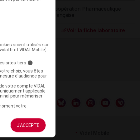
Coopération Pharmaceutique
Française
ommercialisé
Voir la fiche laboratoire
okies soient utilisés sur
vidal.fr et VIDAL Mobile)
es sites tiers
i
votre choix, vous êtes
mesure d'audience pour
u de votre compte VIDAL
a uniquement applicable
rminal pour mémoriser
t moment votre
J'ACCEPTE
rtenaires
Vidal Mobile