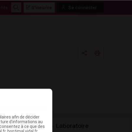
ités
S'inscrire
Se connecter
Rechercher
Copier l'url
Email
aires afin de décider
iture d’informations au
Laboratoire
s consentez à ce que des
fr, hoptimal.vidal.fr,