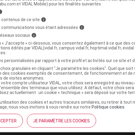
abu.com et VIDAL Mobile) pour les finalités suivantes :
i
 essentielle Citronnelle de Java Fl/10ml
C
 contenus de ce site
i
s communications vous étant adressées
i
5431845
 réseaux sociaux
i
3401554318455
on « J’accepte » ci-dessous, vous consentez également à ce que des co
tions édités par VIDAL(vidal.fr, campus.vidal.fr, hoptimal.vidal.fr, evidal.
r
Cooper
tes :
NR
s personnalisées par rapport à votre profil et activités sur ce site et d
choix granulaire en cliquant "Je paramètre les cookies". Quel que soit 
ise des cookies exemptés de consentement, de fonctionnement et de 
es de visites anonymes.
 votre compte utilisateur VIDAL, votre choix sera enregistré au nivea
l’ensemble des terminaux que vous utilisez. A défaut, votre choix ser
ilisez actuellement : un cookie « technique » sera déposé sur votre te
’utilisation des cookies et autres traceurs similaires, ou retirer à tou
ge, nous vous invitons à vous rendre sur notre
Politique cookies
.
CCEPTER
JE PARAMÈTRE LES COOKIES
institutionnel
Espace pa