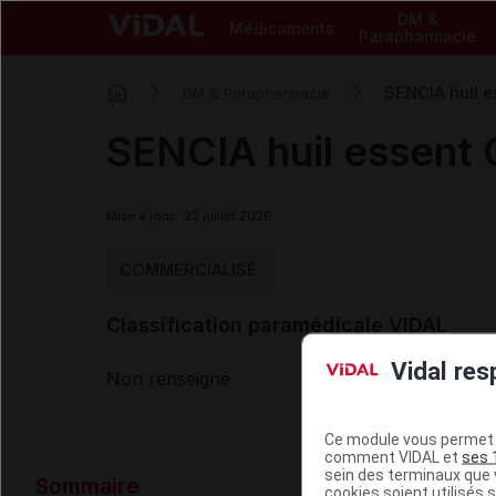
DM &
Médicaments
Parapharmacie
SENCIA huil e
DM & Parapharmacie
SENCIA huil essent 
Mise à jour : 23 juillet 2026
COMMERCIALISÉ
Classification paramédicale VIDAL
Vidal res
Non renseigné
Ce module vous permet d
comment VIDAL et
ses 
Données ad
sein des terminaux que v
Sommaire
cookies soient utilisés s