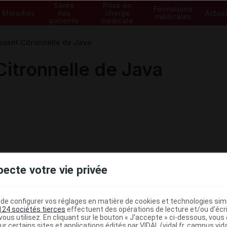
Santé
Prise en
Formations
Maladies
des
charge
Actual
médicales
patients
médicale
ssent Citronnelle de Java
Citronnelle de Java
pecte votre vie privée
e configurer vos réglages en matière de cookies et technologies simil
124 sociétés tierces
effectuent des opérations de lecture et/ou d’écr
ministratives
ous utilisez. En cliquant sur le bouton « J’accepte » ci-dessous, vou
ur certains sites et applications édités par VIDAL (vidal.fr, campus.vidal.