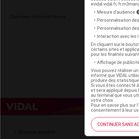
evidal.vidal.fr, fr.m3man
Mesure d’audience
SENCIA Huile
Données administratives
Personnalisation des
Personnalisation de
Code ACL
Interaction avec les
Code 13
En cliquant sur le bout
certains sites et applica
Labo. Distributeu
pour les finalités suivan
Remboursement
Affichage de publicité
Vous pouvez réaliser un 
informé que VIDAL util
produire des statistiqu
Si vous êtes connecté à
et sera appliqué depuis 
au terminal que vous ut
votre choix.
Pour en savoir plus sur l
consentement à leur usa
CONTINUER SANS A
Espace produit
Espace 