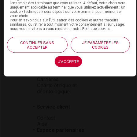
l’ensemble des terminaux que vous utilisez. A défaut, votre choix sera
Boutique
uniquement applicable au terminal que vous utilisez actuellement : un
cookie « technique » sera déposé sur votre terminal pour mémoriser
VIDAL Expert
votre choix.
VIDAL Hoptimal
Pour en savoir plus sur l’utilisation des cookies et autres traceurs
similaires, ou retirer à tout moment votre consentement à leur usage,
eVIDAL
nous vous invitons à vous rendre sur notre
Politique cookies
.
VIDAL Mobile
VIDAL widget
CONTINUER SANS
JE PARAMÈTRE LES
VIDAL Sécurisation
ACCEPTER
COOKIES
VIDAL e-Services
Espace institutionnel
J'ACCEPTE
Qui sommes-nous ?
VIDAL France
Carrières
Charte éthique et
déontologique
Service client
Contact
Aide
Espace partenaires