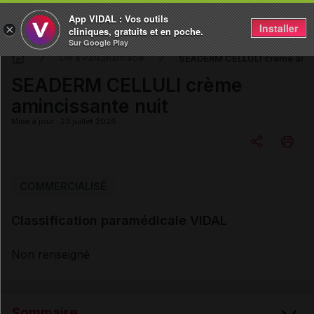
App VIDAL : Vos outils
Installer
×
cliniques, gratuits et en poche.
Sur Google Play
SEADERM CELLULI crème amin
DM & Parapharmacie
SEADERM CELLULI crème
amincissante nuit
Mise à jour : 23 juillet 2026
Copier l'url
COMMERCIALISÉ
Classification paramédicale VIDAL
Email
Non renseigné
Sommaire