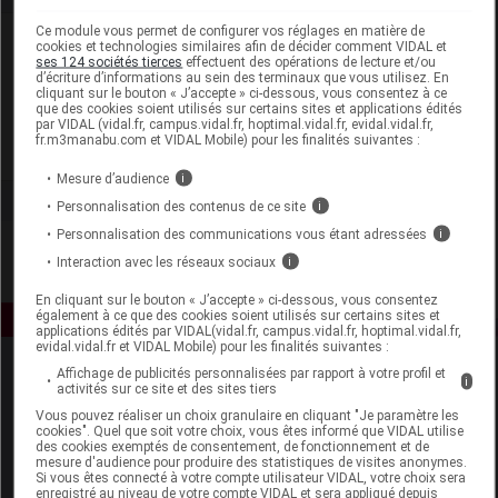
Ce module vous permet de configurer vos réglages en matière de
Laboratoire
cookies et technologies similaires afin de décider comment VIDAL et
ses 124 sociétés tierces
effectuent des opérations de lecture et/ou
d’écriture d’informations au sein des terminaux que vous utilisez. En
cliquant sur le bouton « J’accepte » ci-dessous, vous consentez à ce
Seaderm
que des cookies soient utilisés sur certains sites et applications édités
par VIDAL (vidal.fr, campus.vidal.fr, hoptimal.vidal.fr, evidal.vidal.fr,
fr.m3manabu.com et VIDAL Mobile) pour les finalités suivantes :
Voir la fiche laboratoire
Mesure d’audience
i
Personnalisation des contenus de ce site
i
Personnalisation des communications vous étant adressées
i
Interaction avec les réseaux sociaux
i
En cliquant sur le bouton « J’accepte » ci-dessous, vous consentez
également à ce que des cookies soient utilisés sur certains sites et
applications édités par VIDAL(vidal.fr, campus.vidal.fr, hoptimal.vidal.fr,
evidal.vidal.fr et VIDAL Mobile) pour les finalités suivantes :
Affichage de publicités personnalisées par rapport à votre profil et
i
activités sur ce site et des sites tiers
Vous pouvez réaliser un choix granulaire en cliquant "Je paramètre les
cookies". Quel que soit votre choix, vous êtes informé que VIDAL utilise
des cookies exemptés de consentement, de fonctionnement et de
mesure d'audience pour produire des statistiques de visites anonymes.
Si vous êtes connecté à votre compte utilisateur VIDAL, votre choix sera
Espace produit
enregistré au niveau de votre compte VIDAL et sera appliqué depuis