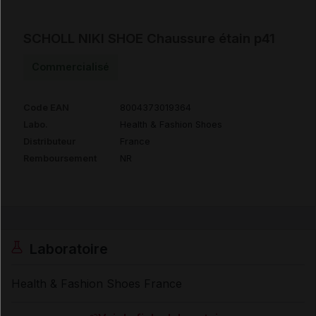
SCHOLL NIKI SHOE Chaussure étain p41
Commercialisé
Code EAN
8004373019364
Labo.
Health & Fashion Shoes
Distributeur
France
Remboursement
NR
Laboratoire
Health & Fashion Shoes France