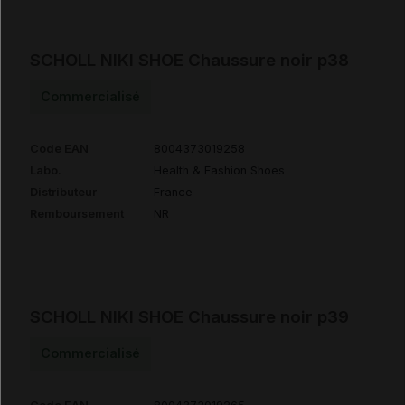
SCHOLL NIKI SHOE Chaussure noir p38
Commercialisé
Code EAN
8004373019258
Labo.
Health & Fashion Shoes
Distributeur
France
Remboursement
NR
SCHOLL NIKI SHOE Chaussure noir p39
Commercialisé