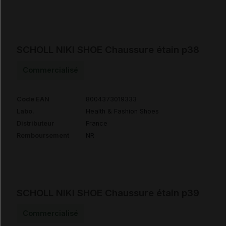
SCHOLL NIKI SHOE Chaussure étain p38
Commercialisé
Code EAN
8004373019333
Labo.
Health & Fashion Shoes
Distributeur
France
Remboursement
NR
SCHOLL NIKI SHOE Chaussure étain p39
Commercialisé