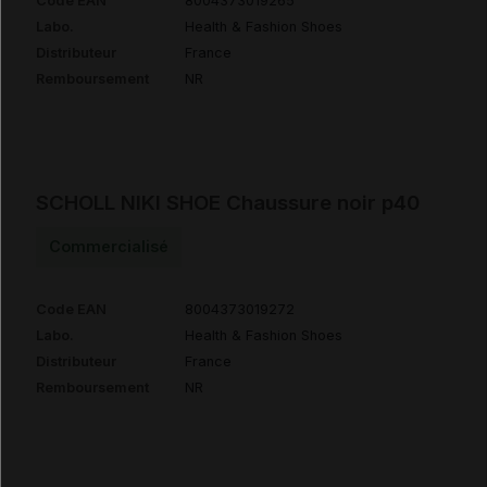
Code EAN
8004373019265
Labo.
Health & Fashion Shoes
Distributeur
France
Remboursement
NR
SCHOLL NIKI SHOE Chaussure noir p40
Commercialisé
Code EAN
8004373019272
Labo.
Health & Fashion Shoes
Distributeur
France
Remboursement
NR