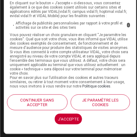
En cliquant sur le bouton « J’accepte » ci-dessous, vous consentez
Commercialisé
également à ce que des cookies soient utilisés sur certains sites et
applications édités par VIDAL(vidal.fr, campus.vidal.fr, hoptimal.vidal.fr,
evidal.vidal.fr et VIDAL Mobile) pour les finalités suivantes :
Affichage de publicités personnalisées par rapport à votre profil et
Code EAN
8004373019319
i
activités sur ce site et des sites tiers
Labo.
Health & Fashion Shoes
Vous pouvez réaliser un choix granulaire en cliquant "Je paramètre les
Distributeur
France
cookies". Quel que soit votre choix, vous êtes informé que VIDAL utilise
des cookies exemptés de consentement, de fonctionnement et de
Remboursement
NR
mesure d'audience pour produire des statistiques de visites anonymes.
Si vous êtes connecté à votre compte utilisateur VIDAL, votre choix sera
enregistré au niveau de votre compte VIDAL et sera appliqué depuis
l’ensemble des terminaux que vous utilisez. A défaut, votre choix sera
uniquement applicable au terminal que vous utilisez actuellement : un
cookie « technique » sera déposé sur votre terminal pour mémoriser
votre choix.
Pour en savoir plus sur l’utilisation des cookies et autres traceurs
SCHOLL NIKI SHOE Chaussure étain p37
similaires, ou retirer à tout moment votre consentement à leur usage,
nous vous invitons à vous rendre sur notre
Politique cookies
.
Commercialisé
CONTINUER SANS
JE PARAMÈTRE LES
ACCEPTER
COOKIES
Code EAN
8004373019326
Labo.
Health & Fashion Shoes
J'ACCEPTE
Distributeur
France
Remboursement
NR