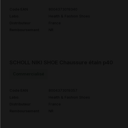
Code EAN
8004373019340
Labo.
Health & Fashion Shoes
Distributeur
France
Remboursement
NR
SCHOLL NIKI SHOE Chaussure étain p40
Commercialisé
Code EAN
8004373019357
Labo.
Health & Fashion Shoes
Distributeur
France
Remboursement
NR