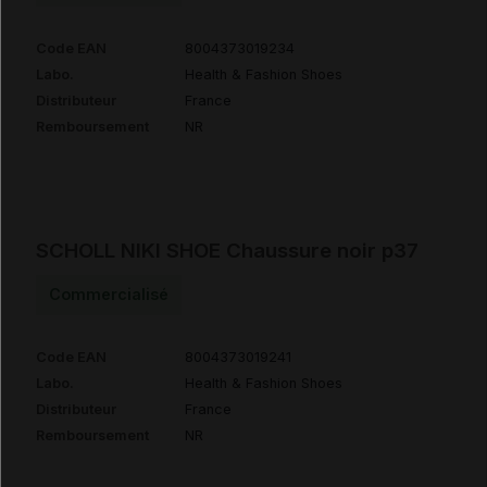
Code EAN
8004373019234
Labo.
Health & Fashion Shoes
Distributeur
France
Remboursement
NR
SCHOLL NIKI SHOE Chaussure noir p37
Commercialisé
Code EAN
8004373019241
Labo.
Health & Fashion Shoes
Distributeur
France
Remboursement
NR