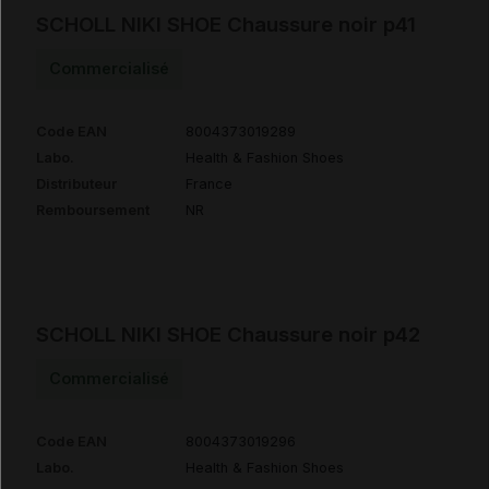
SCHOLL NIKI SHOE Chaussure noir p41
Commercialisé
Code EAN
8004373019289
Labo.
Health & Fashion Shoes
Distributeur
France
Remboursement
NR
SCHOLL NIKI SHOE Chaussure noir p42
Commercialisé
Code EAN
8004373019296
Labo.
Health & Fashion Shoes