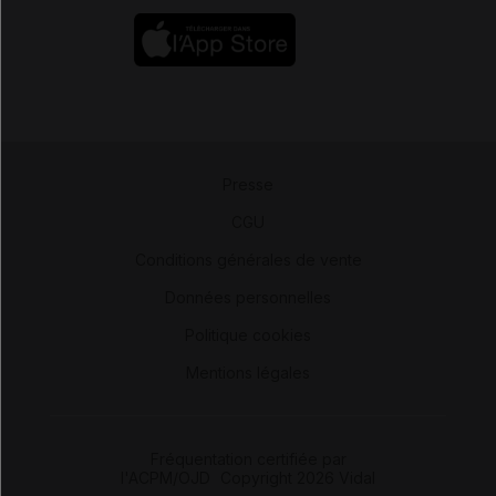
Presse
-
CGU
-
Conditions générales de vente
-
Données personnelles
-
Politique cookies
-
Mentions légales
Fréquentation certifiée par
l'ACPM/OJD
|
Copyright 2026 Vidal