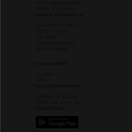
VIDAL Sécurisation
VIDAL e-Services
Espace institutionnel
Qui sommes-nous ?
VIDAL France
Carrières
Charte éthique et
déontologique
Service client
Contact
Aide
Espace partenaires
Éditeurs de logiciel
VIDAL sur votre site
Vidal Mobile