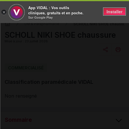
App VIDAL : Vos outils
Installer
×
cliniques, gratuits et en poche.
Sur Google Play
SCHOLL NIKI SHOE chaussure
DM & Parapharmacie
SCHOLL NIKI SHOE chaussure
Mise à jour : 23 juillet 2026
Copier l'url
COMMERCIALISÉ
Classification paramédicale VIDAL
Email
Non renseigné
Sommaire