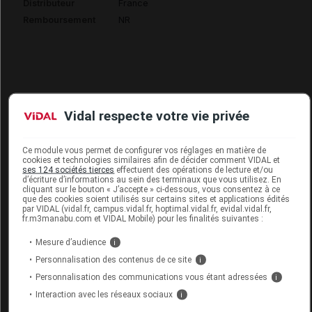
Distributeur
France
Remboursement
NR
SCHOLL NIKI SHOE Chaussure étain p35
Vidal respecte votre vie privée
Commercialisé
Ce module vous permet de configurer vos réglages en matière de
cookies et technologies similaires afin de décider comment VIDAL et
Code EAN
8004373019302
ses 124 sociétés tierces
effectuent des opérations de lecture et/ou
d’écriture d’informations au sein des terminaux que vous utilisez. En
Labo.
Health & Fashion Shoes
cliquant sur le bouton « J’accepte » ci-dessous, vous consentez à ce
que des cookies soient utilisés sur certains sites et applications édités
Distributeur
France
par VIDAL (vidal.fr, campus.vidal.fr, hoptimal.vidal.fr, evidal.vidal.fr,
Remboursement
NR
fr.m3manabu.com et VIDAL Mobile) pour les finalités suivantes :
Mesure d’audience
i
Personnalisation des contenus de ce site
i
Personnalisation des communications vous étant adressées
i
SCHOLL NIKI SHOE Chaussure étain p36
Interaction avec les réseaux sociaux
i