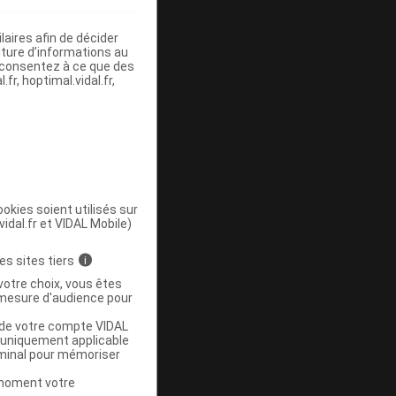
aires afin de décider
ommercialisé
iture d’informations au
s consentez à ce que des
fr, hoptimal.vidal.fr,
okies soient utilisés sur
vidal.fr et VIDAL Mobile)
ommercialisé
es sites tiers
i
votre choix, vous êtes
mesure d'audience pour
u de votre compte VIDAL
a uniquement applicable
rminal pour mémoriser
t moment votre