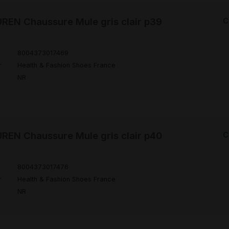
EN Chaussure Mule gris clair p39
C
8004373017469
r
Health & Fashion Shoes France
NR
EN Chaussure Mule gris clair p40
C
8004373017476
r
Health & Fashion Shoes France
NR