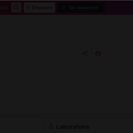
ités
S'inscrire
Se connecter
Rechercher
Copier l'url
Email
Laboratoire