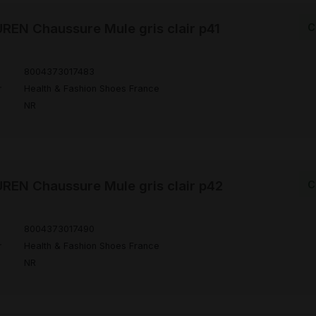
EN Chaussure Mule gris clair p41
C
8004373017483
r
Health & Fashion Shoes France
NR
EN Chaussure Mule gris clair p42
C
8004373017490
r
Health & Fashion Shoes France
NR