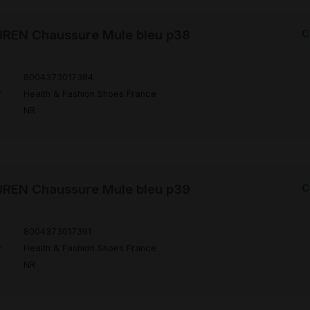
REN Chaussure Mule bleu p38
C
8004373017384
r
Health & Fashion Shoes France
NR
REN Chaussure Mule bleu p39
C
8004373017391
r
Health & Fashion Shoes France
NR