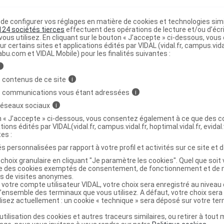
e configurer vos réglages en matière de cookies et technologies simil
REN Chaussure Mule bleu p42
C
124 sociétés tierces
effectuent des opérations de lecture et/ou d’écr
ous utilisez. En cliquant sur le bouton « J’accepte » ci-dessous, vou
ur certains sites et applications édités par VIDAL (vidal.fr, campus.vidal.
abu.com et VIDAL Mobile) pour les finalités suivantes :
8004373017421
r
Health & Fashion Shoes France
i
NR
 contenus de ce site
i
s communications vous étant adressées
i
 réseaux sociaux
i
on « J’accepte » ci-dessous, vous consentez également à ce que des co
tions édités par VIDAL(vidal.fr, campus.vidal.fr, hoptimal.vidal.fr, evidal.
EN Chaussure Mule gris clair p36
C
tes :
s personnalisées par rapport à votre profil et activités sur ce site et d
choix granulaire en cliquant "Je paramètre les cookies". Quel que soit 
8004373017438
ise des cookies exemptés de consentement, de fonctionnement et de 
es de visites anonymes.
r
Health & Fashion Shoes France
 votre compte utilisateur VIDAL, votre choix sera enregistré au nivea
NR
l’ensemble des terminaux que vous utilisez. A défaut, votre choix ser
ilisez actuellement : un cookie « technique » sera déposé sur votre te
’utilisation des cookies et autres traceurs similaires, ou retirer à tou