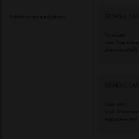
SCHOLL LAU
Données administratives
Code EAN
Labo. Distributeu
Remboursement
SCHOLL LAU
Code EAN
Labo. Distributeu
Remboursement