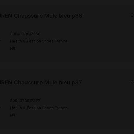
REN Chaussure Mule bleu p36
C
8004373017360
r
Health & Fashion Shoes France
NR
REN Chaussure Mule bleu p37
C
8004373017377
r
Health & Fashion Shoes France
NR