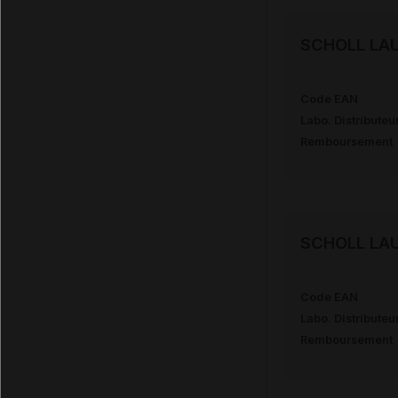
SCHOLL LAU
Code EAN
Labo. Distributeu
Remboursement
SCHOLL LAU
Code EAN
Labo. Distributeu
Remboursement