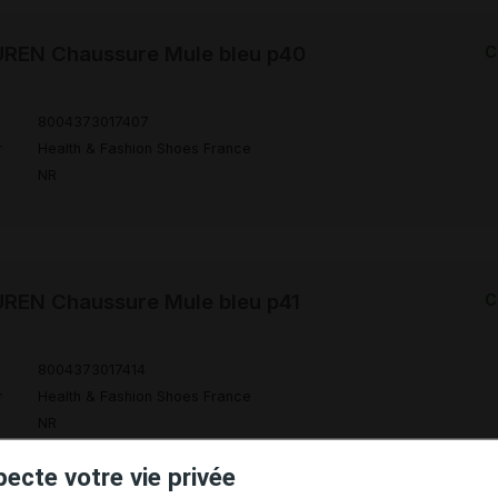
REN Chaussure Mule bleu p40
C
8004373017407
r
Health & Fashion Shoes France
NR
REN Chaussure Mule bleu p41
C
8004373017414
r
Health & Fashion Shoes France
NR
pecte votre vie privée