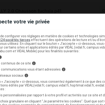
LY 2.0 Chausson fuchsia p41
C
pecte votre vie privée
8004373092107
r
Health & Fashion Shoes France
e configurer vos réglages en matière de cookies et technologies simil
NR
124 sociétés tierces
effectuent des opérations de lecture et/ou d’écr
ous utilisez. En cliquant sur le bouton « J’accepte » ci-dessous, vou
ur certains sites et applications édités par VIDAL (vidal.fr, campus.vidal.
abu.com et VIDAL Mobile) pour les finalités suivantes :
i
LY 2.0 Chausson fuchsia p42
C
 contenus de ce site
i
s communications vous étant adressées
i
 réseaux sociaux
i
8004373092114
on « J’accepte » ci-dessous, vous consentez également à ce que des co
r
Health & Fashion Shoes France
tions édités par VIDAL(vidal.fr, campus.vidal.fr, hoptimal.vidal.fr, evidal.
NR
tes :
s personnalisées par rapport à votre profil et activités sur ce site et d
choix granulaire en cliquant "Je paramètre les cookies". Quel que soit 
ise des cookies exemptés de consentement, de fonctionnement et de 