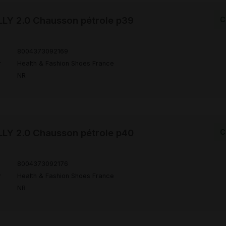
LY 2.0 Chausson pétrole p39
C
8004373092169
r
Health & Fashion Shoes France
NR
LY 2.0 Chausson pétrole p40
C
8004373092176
r
Health & Fashion Shoes France
NR