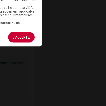
u de votre compte VIDAL
ommercialisé
a uniquement applicable
rminal pour mémoriser
t moment votre
J'ACCEPTE
ommercialisé