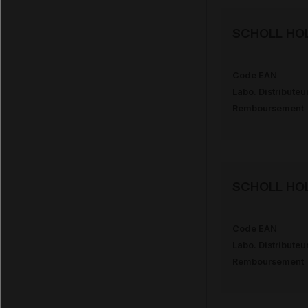
SCHOLL HOL
Code EAN
Labo. Distributeu
Remboursement
SCHOLL HOL
Code EAN
Labo. Distributeu
Remboursement