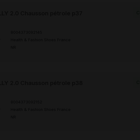
LY 2.0 Chausson pétrole p37
C
8004373092145
r
Health & Fashion Shoes France
NR
LY 2.0 Chausson pétrole p38
C
8004373092152
r
Health & Fashion Shoes France
NR