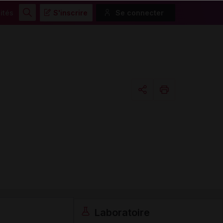
ités
S'inscrire
Se connecter
Rechercher
Copier l'url
Email
Laboratoire