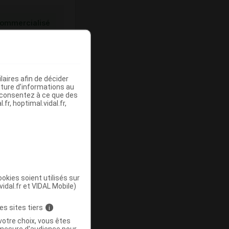
ommercialisé
aires afin de décider
iture d’informations au
s consentez à ce que des
fr, hoptimal.vidal.fr,
ommercialisé
okies soient utilisés sur
vidal.fr et VIDAL Mobile)
es sites tiers
i
votre choix, vous êtes
mesure d'audience pour