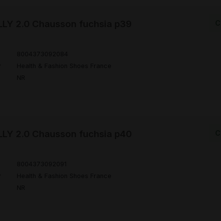
LY 2.0 Chausson fuchsia p39
C
8004373092084
r
Health & Fashion Shoes France
NR
LY 2.0 Chausson fuchsia p40
C
8004373092091
r
Health & Fashion Shoes France
NR