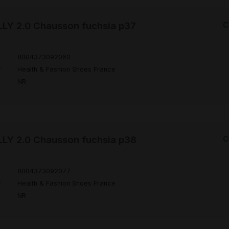
LY 2.0 Chausson fuchsia p37
C
8004373092060
r
Health & Fashion Shoes France
NR
LY 2.0 Chausson fuchsia p38
C
8004373092077
r
Health & Fashion Shoes France
NR