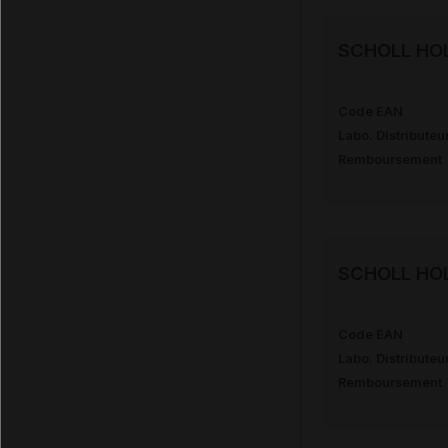
SCHOLL HOL
Code EAN
Labo. Distributeu
Remboursement
SCHOLL HOL
Code EAN
Labo. Distributeu
Remboursement