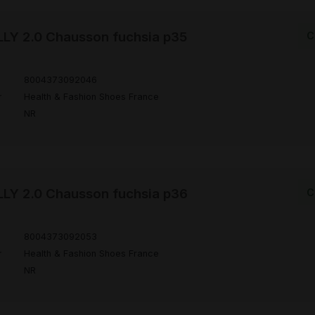
LY 2.0 Chausson fuchsia p35
C
8004373092046
r
Health & Fashion Shoes France
NR
LY 2.0 Chausson fuchsia p36
C
8004373092053
r
Health & Fashion Shoes France
NR