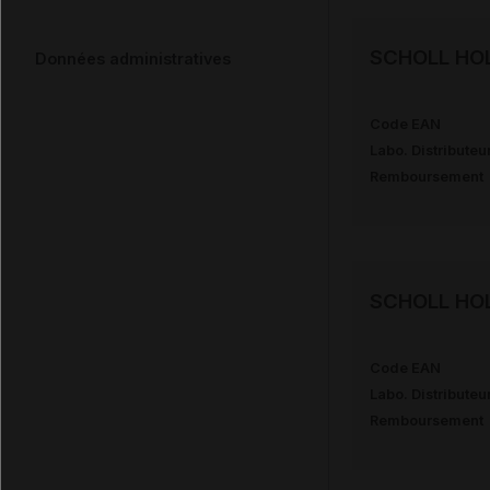
SCHOLL HOL
Données administratives
Code EAN
Labo. Distributeu
Remboursement
SCHOLL HOL
Code EAN
Labo. Distributeu
Remboursement