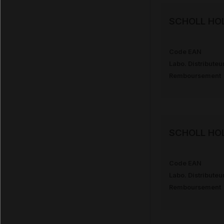
SCHOLL HOL
Code EAN
Labo. Distributeu
Remboursement
SCHOLL HOL
Code EAN
Labo. Distributeu
Remboursement