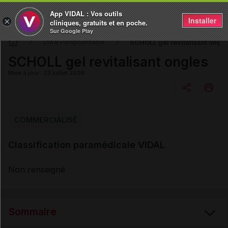
App VIDAL : Vos outils
Installer
×
cliniques, gratuits et en poche.
Sur Google Play
SCHOLL gel revitalisant ongle
DM & Parapharmacie
SCHOLL gel revitalisant ongles
Mise à jour : 23 juillet 2026
Copier l'url
COMMERCIALISÉ
Classification paramédicale VIDAL
Email
Non renseigné
Sommaire