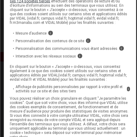
ses 124 sociétés tierces
effectuent des opérations de lecture et/ou
d’écriture d’informations au sein des terminaux que vous utilisez. En
cliquant sur le bouton « J’accepte » ci-dessous, vous consentez à ce
Voir la fiche laboratoire
que des cookies soient utilisés sur certains sites et applications édités
par VIDAL (vidal.fr, campus.vidal.fr, hoptimal.vidal.fr, evidal.vidal.fr,
fr.m3manabu.com et VIDAL Mobile) pour les finalités suivantes :
Mesure d’audience
i
Personnalisation des contenus de ce site
i
Personnalisation des communications vous étant adressées
i
Interaction avec les réseaux sociaux
i
En cliquant sur le bouton « J’accepte » ci-dessous, vous consentez
également à ce que des cookies soient utilisés sur certains sites et
applications édités par VIDAL(vidal.fr, campus.vidal.fr, hoptimal.vidal.fr,
evidal.vidal.fr et VIDAL Mobile) pour les finalités suivantes :
Affichage de publicités personnalisées par rapport à votre profil et
i
activités sur ce site et des sites tiers
Vous pouvez réaliser un choix granulaire en cliquant "Je paramètre les
Espace produit
cookies". Quel que soit votre choix, vous êtes informé que VIDAL utilise
des cookies exemptés de consentement, de fonctionnement et de
mesure d'audience pour produire des statistiques de visites anonymes.
Boutique
Si vous êtes connecté à votre compte utilisateur VIDAL, votre choix sera
VIDAL Expert
enregistré au niveau de votre compte VIDAL et sera appliqué depuis
l’ensemble des terminaux que vous utilisez. A défaut, votre choix sera
VIDAL Hoptimal
uniquement applicable au terminal que vous utilisez actuellement : un
eVIDAL
cookie « technique » sera déposé sur votre terminal pour mémoriser
votre choix.