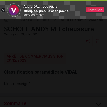
App VIDAL : Vos outils
Installer
×
cliniques, gratuits et en poche.
Sur Google Play
SCHOLL ANDY REI chaussure
DM & Parapharmacie
SCHOLL ANDY REI chaussure
Mise à jour : 23 juillet 2026
Copier l'url
ARRÊT DE COMMERCIALISATION
(31/12/2023)
Email
Classification paramédicale VIDAL
Non renseigné
Sommaire