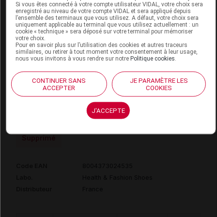
Si vous êtes connecté à votre compte utilisateur VIDAL, votre choix sera
CHUT POUR
enregistré au niveau de votre compte VIDAL et sera appliqué depuis
l’ensemble des terminaux que vous utilisez. A défaut, votre choix sera
AUGMENTATION
uniquement applicable au terminal que vous utilisez actuellement : un
DU VOLUME DE
Orthèses
cookie « technique » sera déposé sur votre terminal pour mémoriser
7181789
DVO
votre choix.
L'AVANT-PIED,
diverses
Pour en savoir plus sur l’utilisation des cookies et autres traceurs
similaires, ou retirer à tout moment votre consentement à leur usage,
L'UNITE,H&F
nous vous invitons à vous rendre sur notre
Politique cookies
.
SHOES
CONTINUER SANS
JE PARAMÈTRE LES
ACCEPTER
COOKIES
J'ACCEPTE
SCHOLL ANDY REI Chaussure noir p41
Supprimé
Code EAN
8004373024535
Labo.
Health & Fashion Shoes
Distributeur
France