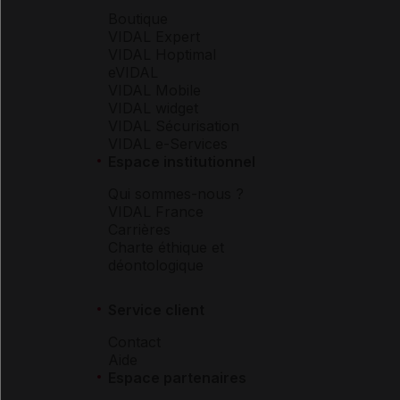
Boutique
VIDAL Expert
VIDAL Hoptimal
eVIDAL
VIDAL Mobile
VIDAL widget
VIDAL Sécurisation
VIDAL e-Services
Espace institutionnel
Qui sommes-nous ?
VIDAL France
Carrières
Charte éthique et
déontologique
Service client
Contact
Aide
Espace partenaires