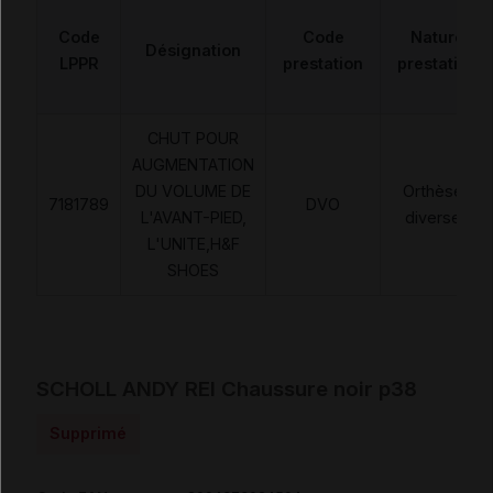
Code
Code
Nature
Désignation
LPPR
prestation
prestation
CHUT POUR
AUGMENTATION
DU VOLUME DE
Orthèses
7181789
DVO
L'AVANT-PIED,
diverses
L'UNITE,H&F
SHOES
SCHOLL ANDY REI Chaussure noir p38
Supprimé