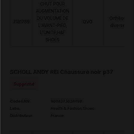
CHUT POUR
AUGMENTATION
DU VOLUME DE
Orthèses
7181789
DVO
L'AVANT-PIED,
diverses
L'UNITE,H&F
SHOES
SCHOLL ANDY REI Chaussure noir p37
Supprimé
Code EAN
8004373024498
Labo.
Health & Fashion Shoes
Distributeur
France