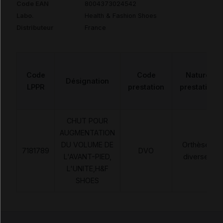
Code EAN
8004373024542
Labo.
Health & Fashion Shoes
Distributeur
France
Code
Code
Nature
Désignation
LPPR
prestation
prestation
CHUT POUR
AUGMENTATION
DU VOLUME DE
Orthèses
7181789
DVO
L'AVANT-PIED,
diverses
L'UNITE,H&F
SHOES