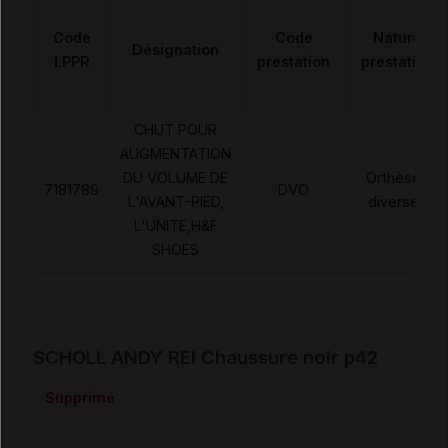
Code
Code
Nature
Désignation
LPPR
prestation
prestation
CHUT POUR
AUGMENTATION
DU VOLUME DE
Orthèses
7181789
DVO
L'AVANT-PIED,
diverses
L'UNITE,H&F
SHOES
SCHOLL ANDY REI Chaussure noir p42
Supprimé