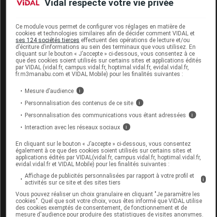
Vidal respecte votre vie privée
SHOES
Ce module vous permet de configurer vos réglages en matière de
cookies et technologies similaires afin de décider comment VIDAL et
ses 124 sociétés tierces
effectuent des opérations de lecture et/ou
d’écriture d’informations au sein des terminaux que vous utilisez. En
cliquant sur le bouton « J’accepte » ci-dessous, vous consentez à ce
que des cookies soient utilisés sur certains sites et applications édités
SCHOLL ANDY REI Chaussure noir p40
par VIDAL (vidal.fr, campus.vidal.fr, hoptimal.vidal.fr, evidal.vidal.fr,
fr.m3manabu.com et VIDAL Mobile) pour les finalités suivantes :
Supprimé
Mesure d’audience
i
Personnalisation des contenus de ce site
i
Code EAN
8004373024528
Personnalisation des communications vous étant adressées
i
Labo.
Health & Fashion Shoes
Interaction avec les réseaux sociaux
i
Distributeur
France
En cliquant sur le bouton « J’accepte » ci-dessous, vous consentez
également à ce que des cookies soient utilisés sur certains sites et
applications édités par VIDAL(vidal.fr, campus.vidal.fr, hoptimal.vidal.fr,
evidal.vidal.fr et VIDAL Mobile) pour les finalités suivantes :
Affichage de publicités personnalisées par rapport à votre profil et
i
Code
Code
Nature
activités sur ce site et des sites tiers
Désignation
LPPR
prestation
prestation
Vous pouvez réaliser un choix granulaire en cliquant "Je paramètre les
cookies". Quel que soit votre choix, vous êtes informé que VIDAL utilise
des cookies exemptés de consentement, de fonctionnement et de
mesure d'audience pour produire des statistiques de visites anonymes.