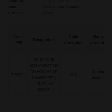
Code EAN
8004373024504
Labo.
Health & Fashion Shoes
Distributeur
France
Code
Code
Nature
Désignation
LPPR
prestation
prestation
CHUT POUR
AUGMENTATION
DU VOLUME DE
Orthèses
7181789
DVO
L'AVANT-PIED,
diverses
L'UNITE,H&F
SHOES