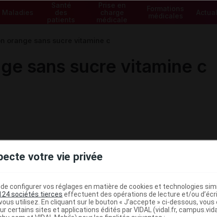
Santé
Prise en
Formations
Maladies
des
charge
Actual
médicales
patients
médicale
 orange sans sucre vitamine c
e sans sucre vitamine c
pecte votre vie privée
e configurer vos réglages en matière de cookies et technologies simil
124 sociétés tierces
effectuent des opérations de lecture et/ou d’écr
ous utilisez. En cliquant sur le bouton « J’accepte » ci-dessous, vou
ministratives
ur certains sites et applications édités par VIDAL (vidal.fr, campus.vidal.