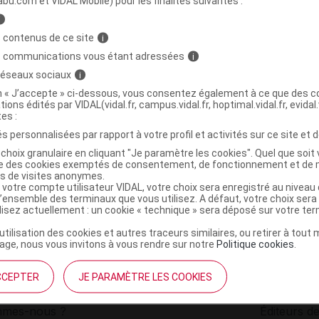
abu.com et VIDAL Mobile) pour les finalités suivantes :
i
n orange sans sucre vitamine c Blister/8
C
 contenus de ce site
i
s communications vous étant adressées
i
 réseaux sociaux
i
8421947000540
on « J’accepte » ci-dessous, vous consentez également à ce que des co
r
Mathieu Pharmaceutique
tions édités par VIDAL(vidal.fr, campus.vidal.fr, hoptimal.vidal.fr, evidal.
NR
tes :
s personnalisées par rapport à votre profil et activités sur ce site et d
choix granulaire en cliquant "Je paramètre les cookies". Quel que soit 
ise des cookies exemptés de consentement, de fonctionnement et de 
es de visites anonymes.
 votre compte utilisateur VIDAL, votre choix sera enregistré au nivea
l’ensemble des terminaux que vous utilisez. A défaut, votre choix ser
ilisez actuellement : un cookie « technique » sera déposé sur votre te
’utilisation des cookies et autres traceurs similaires, ou retirer à tou
ge, nous vous invitons à vous rendre sur notre
Politique cookies
.
CCEPTER
JE PARAMÈTRE LES COOKIES
institutionnel
Espace pa
mmes-nous ?
Éditeurs de