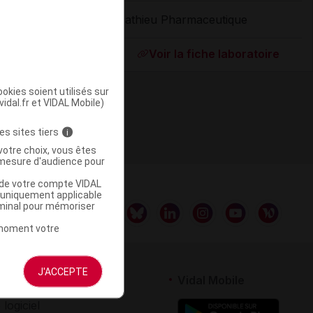
Mathieu Pharmaceutique
ommercialisé
Voir la fiche laboratoire
okies soient utilisés sur
vidal.fr et VIDAL Mobile)
es sites tiers
i
votre choix, vous êtes
mesure d'audience pour
u de votre compte VIDAL
a uniquement applicable
rminal pour mémoriser
t moment votre
J'ACCEPTE
rtenaires
Vidal Mobile
 logiciel