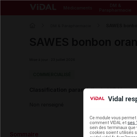
DM &
Médicaments
Parapharmacie
SAWES bonbon
DM & Parapharmacie
SAWES bonbon orang
Mise à jour : 23 juillet 2026
COMMERCIALISÉ
Classification paramédicale VIDAL
Vidal res
Non renseigné
Ce module vous permet d
comment VIDAL et
ses 
sein des terminaux que v
Données ad
cookies soient utilisés s
Sommaire