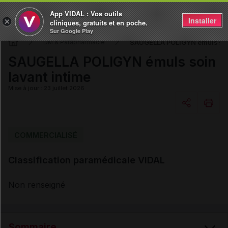
App VIDAL : Vos outils
Installer
×
cliniques, gratuits et en poche.
Sur Google Play
SAUGELLA POLIGYN émuls soin
DM & Parapharmacie
SAUGELLA POLIGYN émuls soin
lavant intime
Mise à jour : 23 juillet 2026
Copier l'url
COMMERCIALISÉ
Classification paramédicale VIDAL
Email
Non renseigné
Sommaire