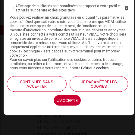
Affichage de publicités personnalisées par rapport à votre profil et
i
activités sur ce site et des sites tiers
Vous pouvez réaliser un choix granulaire en cliquant "Je paramètre les
cookies". Quel que soit votre choix, vous êtes informé que VIDAL utilise
des cookies exemptés de consentement, de fonctionnement et de
mesure d'audience pour produire des statistiques de visites anonymes.
Si vous êtes connecté à votre compte utilisateur VIDAL, votre choix sera
enregistré au niveau de votre compte VIDAL et sera appliqué depuis
l’ensemble des terminaux que vous utilisez. A défaut, votre choix sera
uniquement applicable au terminal que vous utilisez actuellement : un
cookie « technique » sera déposé sur votre terminal pour mémoriser
votre choix.
Pour en savoir plus sur l’utilisation des cookies et autres traceurs
similaires, ou retirer à tout moment votre consentement à leur usage,
nous vous invitons à vous rendre sur notre
Politique cookies
.
Espace produit
CONTINUER SANS
JE PARAMÈTRE LES
Boutique
ACCEPTER
COOKIES
VIDAL Expert
VIDAL Hoptimal
J'ACCEPTE
eVIDAL
VIDAL Mobile
VIDAL widget
VIDAL Sécurisation
VIDAL e-Services
Espace institutionnel