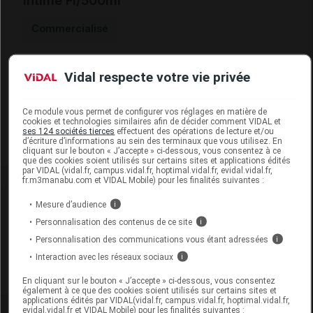
intime Fl/500ml
Commercialisé
Code EAN
3614810009527
Vidal respecte votre vie privée
Labo.
Coopération Pharmaceutique
Distributeur
Française
Ce module vous permet de configurer vos réglages en matière de
Remboursement
NR
cookies et technologies similaires afin de décider comment VIDAL et
ses 124 sociétés tierces
effectuent des opérations de lecture et/ou
d’écriture d’informations au sein des terminaux que vous utilisez. En
cliquant sur le bouton « J’accepte » ci-dessous, vous consentez à ce
que des cookies soient utilisés sur certains sites et applications édités
par VIDAL (vidal.fr, campus.vidal.fr, hoptimal.vidal.fr, evidal.vidal.fr,
fr.m3manabu.com et VIDAL Mobile) pour les finalités suivantes :
Mesure d’audience
i
Laboratoire
Personnalisation des contenus de ce site
i
Personnalisation des communications vous étant adressées
i
Coopération Pharmaceutique Française
Interaction avec les réseaux sociaux
i
Voir la fiche laboratoire
En cliquant sur le bouton « J’accepte » ci-dessous, vous consentez
également à ce que des cookies soient utilisés sur certains sites et
applications édités par VIDAL(vidal.fr, campus.vidal.fr, hoptimal.vidal.fr,
evidal.vidal.fr et VIDAL Mobile) pour les finalités suivantes :