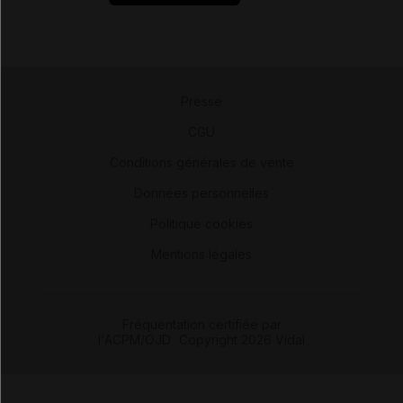
Presse
-
CGU
-
Conditions générales de vente
-
Données personnelles
-
Politique cookies
-
Mentions légales
Fréquentation certifiée par
l'ACPM/OJD
|
Copyright 2026 Vidal