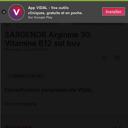
App VIDAL : Vos outils
Installer
×
cliniques, gratuits et en poche.
Sur Google Play
SARGENOR Arginine 3G Vitami
DM & Parapharmacie
SARGENOR Arginine 3G
Vitamine B12 sol buv
Mise à jour : 23 juillet 2026
Copier l'url
COMMERCIALISÉ
Classification paramédicale VIDAL
Email
Non renseigné
Sommaire