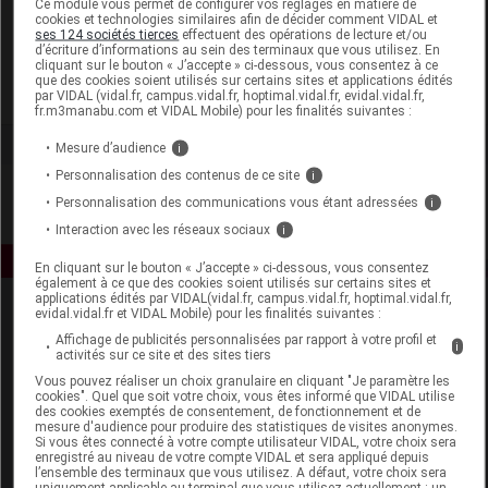
Ce module vous permet de configurer vos réglages en matière de
cookies et technologies similaires afin de décider comment VIDAL et
ses 124 sociétés tierces
effectuent des opérations de lecture et/ou
Coopération Pharmaceutique Française
d’écriture d’informations au sein des terminaux que vous utilisez. En
cliquant sur le bouton « J’accepte » ci-dessous, vous consentez à ce
que des cookies soient utilisés sur certains sites et applications édités
Voir la fiche laboratoire
par VIDAL (vidal.fr, campus.vidal.fr, hoptimal.vidal.fr, evidal.vidal.fr,
fr.m3manabu.com et VIDAL Mobile) pour les finalités suivantes :
Mesure d’audience
i
Personnalisation des contenus de ce site
i
Personnalisation des communications vous étant adressées
i
Interaction avec les réseaux sociaux
i
En cliquant sur le bouton « J’accepte » ci-dessous, vous consentez
également à ce que des cookies soient utilisés sur certains sites et
applications édités par VIDAL(vidal.fr, campus.vidal.fr, hoptimal.vidal.fr,
evidal.vidal.fr et VIDAL Mobile) pour les finalités suivantes :
Affichage de publicités personnalisées par rapport à votre profil et
i
activités sur ce site et des sites tiers
Vous pouvez réaliser un choix granulaire en cliquant "Je paramètre les
cookies". Quel que soit votre choix, vous êtes informé que VIDAL utilise
des cookies exemptés de consentement, de fonctionnement et de
Espace produit
mesure d'audience pour produire des statistiques de visites anonymes.
Si vous êtes connecté à votre compte utilisateur VIDAL, votre choix sera
enregistré au niveau de votre compte VIDAL et sera appliqué depuis
Boutique
l’ensemble des terminaux que vous utilisez. A défaut, votre choix sera
VIDAL Expert
uniquement applicable au terminal que vous utilisez actuellement : un