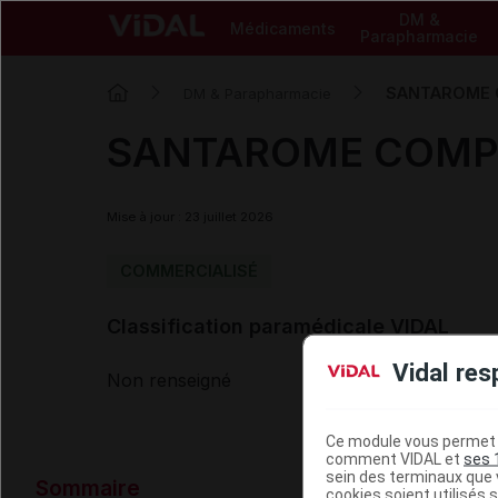
DM &
Médicaments
Parapharmacie
SANTAROME C
DM & Parapharmacie
SANTAROME COMPLE
Mise à jour : 23 juillet 2026
COMMERCIALISÉ
Classification paramédicale VIDAL
Vidal res
Non renseigné
Ce module vous permet d
comment VIDAL et
ses 
Données ad
sein des terminaux que v
Sommaire
cookies soient utilisés s