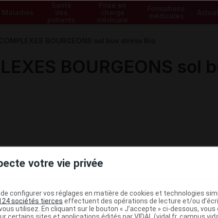
Santé
Prise en
Formations
Maladies
des
charge
Actual
médicales
patients
médicale
OMPLEXES BOURGEONS sol buv stress Bio
XES BOURGEONS sol buv
pecte votre vie privée
e configurer vos réglages en matière de cookies et technologies simil
124 sociétés tierces
effectuent des opérations de lecture et/ou d’écr
ministratives
ous utilisez. En cliquant sur le bouton « J’accepte » ci-dessous, vou
ur certains sites et applications édités par VIDAL (vidal.fr, campus.vidal.