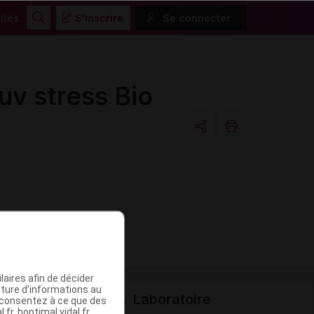
ités
S'inscrire
Se connecter
Rechercher
 stress Bio
Copier l'url
Email
aires afin de décider
iture d’informations au
Laboratoire
s consentez à ce que des
fr, hoptimal.vidal.fr,