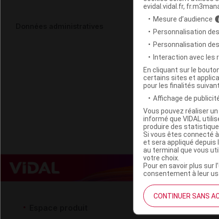
evidal.vidal.fr, fr.m3man
Mesure d’audience
SANTAROME
Données administratives
Personnalisation des
Fl pipette/3
Personnalisation de
Interaction avec les
Code EAN
En cliquant sur le bout
certains sites et applica
Labo. Distributeu
pour les finalités suivan
Remboursement
Affichage de publicité
Vous pouvez réaliser un 
informé que VIDAL util
produire des statistiqu
Si vous êtes connecté à
et sera appliqué depuis 
au terminal que vous ut
votre choix.
Pour en savoir plus sur l
consentement à leur usa
CONTINUER SANS A
Espace produit
Espace 