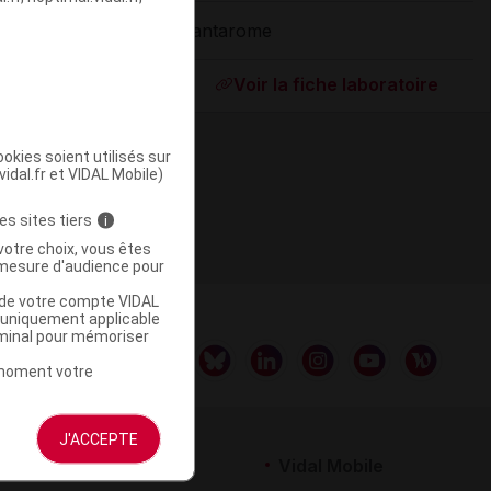
Santarome
ommercialisé
Voir la fiche laboratoire
okies soient utilisés sur
vidal.fr et VIDAL Mobile)
es sites tiers
i
votre choix, vous êtes
mesure d'audience pour
u de votre compte VIDAL
a uniquement applicable
rminal pour mémoriser
t moment votre
J'ACCEPTE
rtenaires
Vidal Mobile