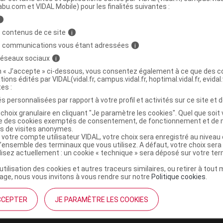
abu.com et VIDAL Mobile) pour les finalités suivantes :
i
 COMPLEXES BOURGEONS S buv stress Bio
C
 contenus de ce site
i
0ml
s communications vous étant adressées
i
 réseaux sociaux
i
3455540002927
on « J’accepte » ci-dessous, vous consentez également à ce que des co
tions édités par VIDAL(vidal.fr, campus.vidal.fr, hoptimal.vidal.fr, evidal.
r
Santarome
tes :
NR
s personnalisées par rapport à votre profil et activités sur ce site et d
choix granulaire en cliquant "Je paramètre les cookies". Quel que soit 
ise des cookies exemptés de consentement, de fonctionnement et de 
es de visites anonymes.
 votre compte utilisateur VIDAL, votre choix sera enregistré au nivea
l’ensemble des terminaux que vous utilisez. A défaut, votre choix ser
ilisez actuellement : un cookie « technique » sera déposé sur votre te
’utilisation des cookies et autres traceurs similaires, ou retirer à tou
ge, nous vous invitons à vous rendre sur notre
Politique cookies
.
CCEPTER
JE PARAMÈTRE LES COOKIES
institutionnel
Espace pa