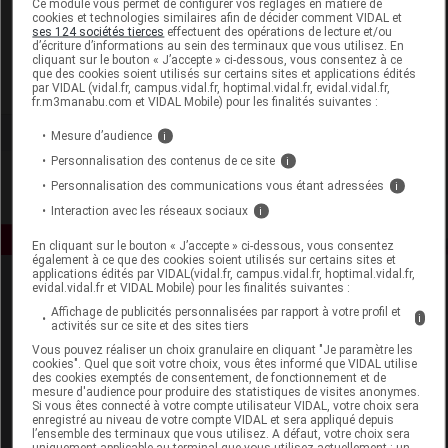
Ce module vous permet de configurer vos réglages en matière de
cookies et technologies similaires afin de décider comment VIDAL et
ses 124 sociétés tierces
effectuent des opérations de lecture et/ou
Santarome
d’écriture d’informations au sein des terminaux que vous utilisez. En
cliquant sur le bouton « J’accepte » ci-dessous, vous consentez à ce
que des cookies soient utilisés sur certains sites et applications édités
Voir la fiche laboratoire
par VIDAL (vidal.fr, campus.vidal.fr, hoptimal.vidal.fr, evidal.vidal.fr,
fr.m3manabu.com et VIDAL Mobile) pour les finalités suivantes :
Mesure d’audience
i
Personnalisation des contenus de ce site
i
Personnalisation des communications vous étant adressées
i
Interaction avec les réseaux sociaux
i
En cliquant sur le bouton « J’accepte » ci-dessous, vous consentez
également à ce que des cookies soient utilisés sur certains sites et
applications édités par VIDAL(vidal.fr, campus.vidal.fr, hoptimal.vidal.fr,
evidal.vidal.fr et VIDAL Mobile) pour les finalités suivantes :
Affichage de publicités personnalisées par rapport à votre profil et
i
activités sur ce site et des sites tiers
Vous pouvez réaliser un choix granulaire en cliquant "Je paramètre les
cookies". Quel que soit votre choix, vous êtes informé que VIDAL utilise
des cookies exemptés de consentement, de fonctionnement et de
Espace produit
mesure d'audience pour produire des statistiques de visites anonymes.
Si vous êtes connecté à votre compte utilisateur VIDAL, votre choix sera
enregistré au niveau de votre compte VIDAL et sera appliqué depuis
Boutique
l’ensemble des terminaux que vous utilisez. A défaut, votre choix sera
VIDAL Expert
uniquement applicable au terminal que vous utilisez actuellement : un