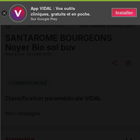
App VIDAL : Vos outils
Installer
×
cliniques, gratuits et en poche.
Sur Google Play
SANTAROME BOURGEONS Noye
DM & Parapharmacie
SANTAROME BOURGEONS
Noyer Bio sol buv
Mise à jour : 23 juillet 2026
Copier l'url
COMMERCIALISÉ
Classification paramédicale VIDAL
Email
Non renseigné
Sommaire